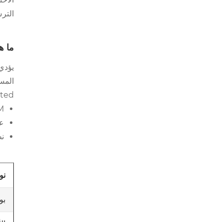
الترس
ما ه
يؤدي 
Co.,Limited، يأخذ اختيار المواد دائمًا في 
POM من أ
عزز
نظ
نو
بو