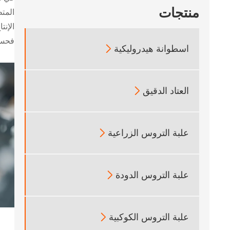
منتجات
المتط
الإنت
فحسب
اسطوانة هيدروليكية

العتاد الدقيق

علبة التروس الزراعية

علبة التروس الدودة

علبة التروس الكوكبية
