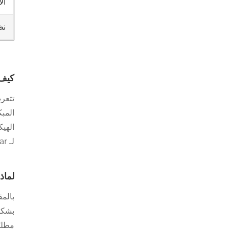
ال
نظ
كيف 
تتعر
المب
الهيك
لـ Precision Gear تقديم أداء مستقر طوال العمر الافتراضي المقصود.
لماذ
بالمق
بشكل 