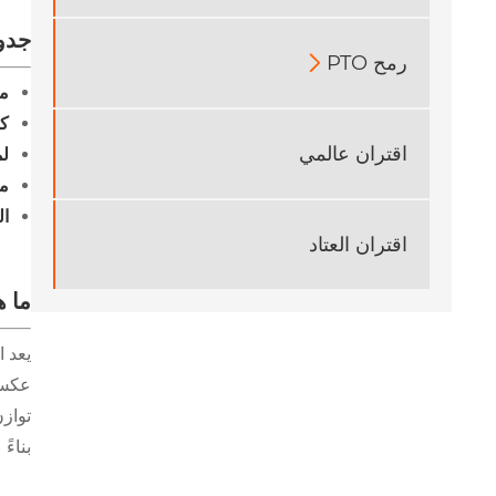
جدو
رمح PTO

ما
كي
اقتران عالمي
لم
م
ال
اقتران العتاد
ما ه
يعد ا
عكس 
توازن
بناءً