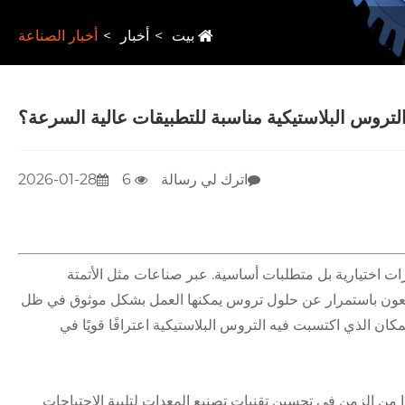
بيت
أخبار
أخبار الصناعة
لتروس البلاستيكية مناسبة للتطبيقات عالية السرعة؟
اترك لي رسالة
6
2026-01-28
يزات اختيارية بل متطلبات أساسية. عبر صناعات مثل الأتمتة
لمصنعون باستمرار عن حلول تروس يمكنها العمل بشكل موثوق في ظل
ان الذي اكتسبت فيه التروس البلاستيكية اعترافًا قويًا في
Raydafon Technology Grou، أمضينا عقودًا من الزمن في تحسين تقنيات تصنيع المعدات لتلبية الاحتياجات