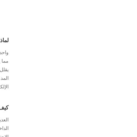
لماذ
واحدة
مما ي
يقلل
المد
الإلك
كيف 
العد
الداخ
الاح