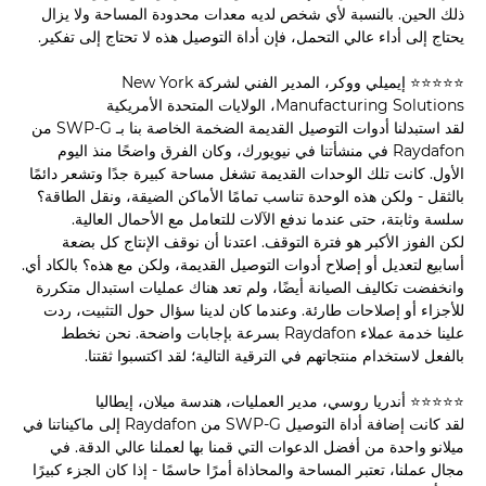
ذلك الحين. بالنسبة لأي شخص لديه معدات محدودة المساحة ولا يزال
يحتاج إلى أداء عالي التحمل، فإن أداة التوصيل هذه لا تحتاج إلى تفكير.
⭐⭐⭐⭐⭐ إيميلي ووكر، المدير الفني لشركة New York
Manufacturing Solutions، الولايات المتحدة الأمريكية
لقد استبدلنا أدوات التوصيل القديمة الضخمة الخاصة بنا بـ SWP-G من
Raydafon في منشأتنا في نيويورك، وكان الفرق واضحًا منذ اليوم
الأول. كانت تلك الوحدات القديمة تشغل مساحة كبيرة جدًا وتشعر دائمًا
بالثقل - ولكن هذه الوحدة تناسب تمامًا الأماكن الضيقة، ونقل الطاقة؟
سلسة وثابتة، حتى عندما ندفع الآلات للتعامل مع الأحمال العالية.
لكن الفوز الأكبر هو فترة التوقف. اعتدنا أن نوقف الإنتاج كل بضعة
أسابيع لتعديل أو إصلاح أدوات التوصيل القديمة، ولكن مع هذه؟ بالكاد أي.
وانخفضت تكاليف الصيانة أيضًا، ولم تعد هناك عمليات استبدال متكررة
للأجزاء أو إصلاحات طارئة. وعندما كان لدينا سؤال حول التثبيت، ردت
علينا خدمة عملاء Raydafon بسرعة بإجابات واضحة. نحن نخطط
بالفعل لاستخدام منتجاتهم في الترقية التالية؛ لقد اكتسبوا ثقتنا.
⭐⭐⭐⭐⭐ أندريا روسي، مدير العمليات، هندسة ميلان، إيطاليا
لقد كانت إضافة أداة التوصيل SWP-G من Raydafon إلى ماكيناتنا في
ميلانو واحدة من أفضل الدعوات التي قمنا بها لعملنا عالي الدقة. في
مجال عملنا، تعتبر المساحة والمحاذاة أمرًا حاسمًا - إذا كان الجزء كبيرًا