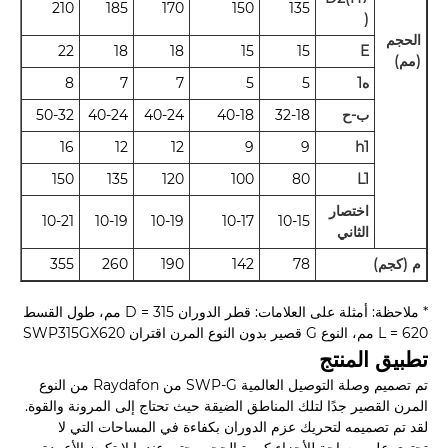
210
185
170
150
135
)
الحجم
22
18
18
15
15
E
(مم)
ه1
5
5
7
7
8
ب-ح
32-18
40-18
40-24
40-24
50-32
16
12
12
9
9
h1
150
135
120
100
80
L1
اختصار
10-21
10-19
10-19
10-17
10-15
الثاني
م (كجم)
78
142
190
260
355
* ملاحظة: أمثلة على العلامات: قطر الدوران D = 315 مم، طول القسط
L = 620 مم، النوع G قصير بدون النوع المرن اقتران SWP315GX620
تطبيق المنتج
تم تصميم وصلة التوصيل العالمية SWP-G من Raydafon من النوع
المرن القصير جدًا لتلك المناطق الضيقة حيث تحتاج إلى المرونة والقوة.
لقد تم تصميمه لتحريك عزم الدوران بكفاءة في المساحات التي لا