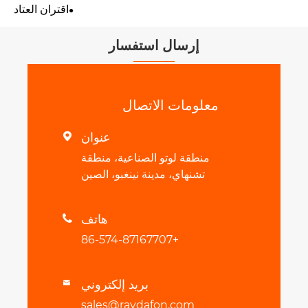
اقتران العتاد
إرسال استفسار
معلومات الاتصال
عنوان

منطقة لوتو الصناعية، منطقة
تشنهاي، مدينة نينغبو، الصين
هاتف

+86-574-87167707
بريد إلكتروني

sales@raydafon.com