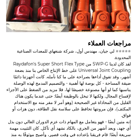
مراجعات العملاء
⭐⭐⭐⭐⭐ لي جيان، مهندس أول، شركة شنغهاي للمعدات الصناعية
المحدودة.
لقد كان لدينا SWP-G من Raydafon's Super Short Flex Type
Universal Joint Coupling على خط الإنتاج الخاص بنا منذ بضعة
أشهر، وقد تفوق أداءها بصراحة على ما كنا نأمله. كانت أجهزتنا دائمًا
ضيقة المساحة - كل بوصة لها أهمية - والتصميم المدمج لهذه الوصلة
يناسبها كما لو أنها مصنوعة خصيصًا لها، فلا مزيد من الضغط على الأجزاء
لإفساح المجال. ولكنها لا تبخل بالوظيفة أيضًا: حتى عندما يكون هناك
القليل من المحاذاة غير الصحيحة (وهو أمر لا مفر منه مع الاستخدام
المكثف)، فإن مرونتها تحافظ على سلاسة نقل الطاقة، دون هزات أو
فواق.
إنه متين أيضًا - فهو يتعامل مع المهام ذات عزم الدوران العالي دون بذل
أي جهد، وبعد أشهر من الجري، بالكاد نشهد أي تآكل. كان التثبيت مهمة
سريعة أيضًا؛ قام فريقنا بإعداده في وقت قصير، وأصبح موثوقًا به منذ