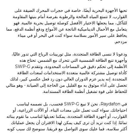
تحبها الأجهزة البحرية أيضًا، خاصة في حجرات المحرك الضيقة على
القوارب. لا تتمتع المياه المالحة والرطوبة بفرصة أمام بنيتها المقاومة
للتآكل، مما يجعلها الاختيار الأفضل كوصلة توصيل بحرية عالمية. فهو
يتعامل مع الأحمال الديناميكية الناتجة عن الأمواج ودفع أنظمة الدفع، مما
يحافظ على سير الأمور بسلاسة سواء كنت في البحر أو في ميناء
مزدحم.
ودعونا لا ننسى الطاقة المتجددة، مثل توربينات الرياح التي تدور عاليًا،
وأجهزة تتبع الطاقة الشمسية التي تتحرك مع الشمس. تحتاج هذه
الأنظمة إلى تحكم دقيق في المساحات المحدودة، وتتقدم SWP-G
كأداة توصيل مشتركة عالمية متعددة الاستخدامات لمعدات الطاقة
المتجددة. إنه يدير عزم الدوران العالي دون رد فعل عكسي كبير، لذلك
تحصل على أداء موثوق به مع القليل من الحاجة إلى الصيانة - وهو مثالي
للحفاظ على قوة تشغيل أنظمة الطاقة المستدامة.
في Raydafon، نحن لا نبيع SWP-G فحسب، بل نصممه ليناسب
احتياجاتك. سواء كنت تعمل على معدات البناء، أو الآلات الزراعية، أو
القوارب، أو أجهزة الطاقة المتجددة، يمكننا تعديلها لتناسب ما تقوم ببنائه
تمامًا. إذا كنت تريد أن ترى كيف يمكن لهذا الاقتران أن يجعل عملياتك
أكثر سلاسة، فما عليك سوى التواصل مع فريقنا. سنوضح لك سبب كونه