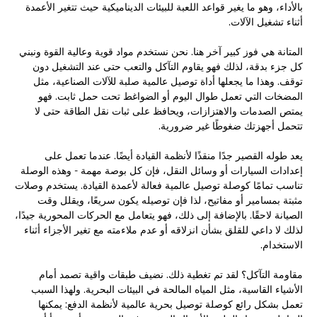
بالأداء، وهو ما يغير قواعد اللعبة للبيئات الديناميكية حيث تتغير الأعمدة
أثناء تشغيل الآلات.
المتانة هي فوز كبير آخر هنا. نحن نستخدم مواد قوية وعالية القوة ونبني
كل جزء بدقة، لذلك فهو يقاوم التآكل والتعب حتى عند التشغيل دون
توقف. وهذا ما يجعلها أداة توصيل عالمية صلبة للآلات الصناعية، مثل
المضخات التي تعمل طوال اليوم أو الضواغط تحت حمل ثابت. فهو
يمتص الصدمات والاهتزازات، ويحافظ على ثبات نقل الطاقة حتى لا
تتحمل أجهزتك ضغوطًا غير ضرورية.
يعد طوله القصير جدًا منقذًا لأنظمة القيادة أيضًا. عندما تعمل على
إعدادات السيارات أو وسائل النقل، فإن كل بوصة مهمة - وهذه الوصلة
تناسب تمامًا كوصلة توصيل عالمية فعالة لأعمدة القيادة. يستخدم وصلات
مثبتة بمسامير أو مفاتيح، لذا فإن توصيله يكون سريعًا، ويقلل وقت
الصيانة لاحقًا. بالإضافة إلى ذلك، فهو يتعامل مع الحركات المحورية جيدًا،
لذلك لا داعي للقلق بشأن انزلاقه أو عدم ملاءمته مع تغير الأجزاء أثناء
الاستخدام.
مقاومة التآكل؟ لقد تم تغطية ذلك. نضيف طبقات واقية تصمد أمام
الأشياء القاسية، مثل المياه المالحة في البيئات البحرية. ولهذا السبب
تعمل بشكل رائع كوصلة توصيل بحرية عالمية لأنظمة الدفع: يمكنها