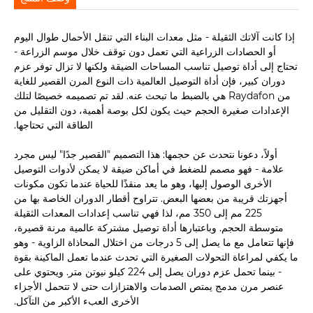
إذا كانت آلاتك الثقيلة - مثل معدات البناء التي تنقل الأحمال طوال اليوم
أو الحصادات الزراعية التي تعمل دون توقف خلال موسم الزراعة -
تحتاج إلى أداة توصيل تناسب المساحات الضيقة ولكنها لا تزال توفر عزم
دوران كبير، فإن أداة التوصيل العالمية ذات النوع المرن القصير للغاية
من Raydafon هي بالضبط ما تبحث عنه. لقد تم تصميمه خصيصًا لتلك
الإعدادات صغيرة الحجم حيث يكون لكل بوصة أهمية، دون التقليل من
الطاقة التي تحتاجها.
أولاً، دعونا نتحدث عن حجمها: هذا التصميم "القصير جدًا" ليس مجرد
علامة - فهو مصمم للضغط في أماكن ضيقة لا يمكن لأدوات التوصيل
الأخرى الوصول إليها، وهو ما يعد منقذًا للحياة عندما تكون مكونات
أجهزتك قريبة من بعضها البعض. تتراوح أقطار الدوران الخاصة بها من
225 مم إلى 350 مم، لذا فهي تناسب إعدادات المعدات الثقيلة
متوسطة الحجم. وباعتبارها أداة توصيل مشتركة عالمية مرنة قصيرة،
فإنها تتعامل مع ما يصل إلى 5 درجات من اختلال المحاذاة الزاوية - وهو
ما يكفي لمراعاة التحولات الصغيرة التي تحدث عندما تعمل الماكينة بقوة
- بينما تحمل عزم دوران يصل إلى 224 كيلو نيوتن متر. ويحتوي على
عنصر مرن مدمج يمتص الصدمات والاهتزازات حتى لا تتحمل الأجزاء
الأخرى العبء الأكبر من التآكل.