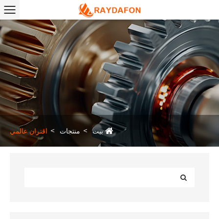
بيت
منتجات
اقتران عالمي