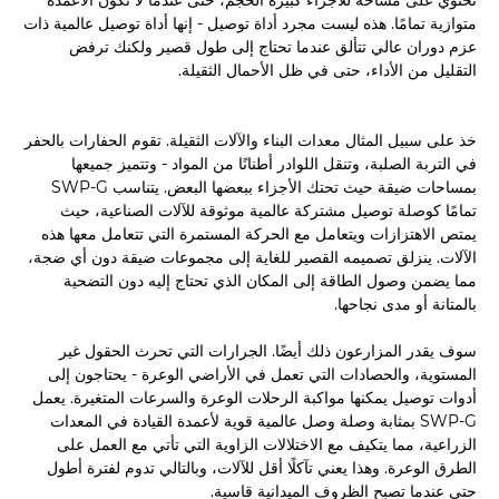
تحتوي على مساحة للأجزاء كبيرة الحجم، حتى عندما لا تكون الأعمدة
متوازية تمامًا. هذه ليست مجرد أداة توصيل - إنها أداة توصيل عالمية ذات
عزم دوران عالي تتألق عندما تحتاج إلى طول قصير ولكنك ترفض
التقليل من الأداء، حتى في ظل الأحمال الثقيلة.
خذ على سبيل المثال معدات البناء والآلات الثقيلة. تقوم الحفارات بالحفر
في التربة الصلبة، وتنقل اللوادر أطنانًا من المواد - وتتميز جميعها
بمساحات ضيقة حيث تحتك الأجزاء ببعضها البعض. يتناسب SWP-G
تمامًا كوصلة توصيل مشتركة عالمية موثوقة للآلات الصناعية، حيث
يمتص الاهتزازات ويتعامل مع الحركة المستمرة التي تتعامل معها هذه
الآلات. ينزلق تصميمه القصير للغاية إلى مجموعات ضيقة دون أي ضجة،
مما يضمن وصول الطاقة إلى المكان الذي تحتاج إليه دون التضحية
بالمتانة أو مدى نجاحها.
سوف يقدر المزارعون ذلك أيضًا. الجرارات التي تحرث الحقول غير
المستوية، والحصادات التي تعمل في الأراضي الوعرة - يحتاجون إلى
أدوات توصيل يمكنها مواكبة الرحلات الوعرة والسرعات المتغيرة. يعمل
SWP-G بمثابة وصلة وصل عالمية قوية لأعمدة القيادة في المعدات
الزراعية، مما يتكيف مع الاختلالات الزاوية التي تأتي مع العمل على
الطرق الوعرة. وهذا يعني تآكلًا أقل للآلات، وبالتالي تدوم لفترة أطول
حتى عندما تصبح الظروف الميدانية قاسية.