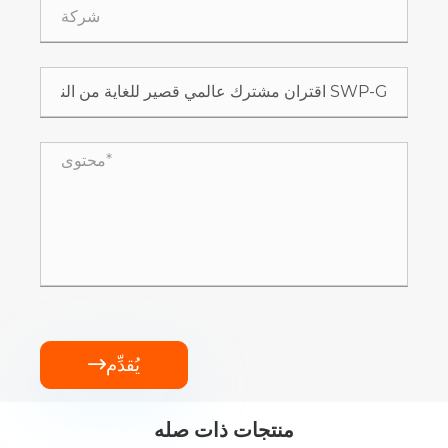
يُقدِّم

منتجات ذات صله