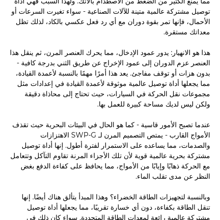
مما يمنع الكثير من الضغط من الاصطدام بآلاتك. ولهذا السبب فهي أداة
توصيل مشتركة عالمية متينة للآلات الصناعية - سواء تغيرت السرعات أو
الأحمال، فإنها تمر بقوة دوران مع أي رد فعل عكسي بالكاد، لذلك تظل
معداتك مستقرة.
هذا هو الانهيار: يدور عمود الإدخال، مما يحرك العنصر المرن، ثم ينقل هذا
العنصر عزم الدوران إلى عمود الإخراج عن طريق الثني بدرجة كافية -
بدون هزات أو توقف مفاجئ. يعد هذا أمرًا مهمًا بالنسبة لأعمدة القيادة،
مما يجعلها أداة توصيل عالمية موثوقة لأعمدة القيادة في إعدادات مثل
مجموعات نقل الحركة في السيارات، حيث تحتاج إلى محاذاة دقيقة
ولكن ليس لديك مساحة كبيرة للعمل بها.
عندما تصبح الأمور قاسية - كما هو الحال في البيئات البحرية حيث تقذف
الأمواج القارب - يمتص التصميم المرن لـ SWP-G الاهتزازات
والصدمات، مما يساعده على الاستمرار لفترة أطول. إنها أداة توصيل
مشتركة بحرية عالمية قوية لأن تلك الأجزاء المرنة تقاوم التآكل وتتعامل
مع الحركة ذهابًا وإيابًا من الأمواج، مما يحافظ على كفاءة الدفع بغض
النظر عن مدى تقلب الماء.
وبالنسبة لتجهيزات الطاقة الخضراء؟ وهذا المبدأ يتألق هناك أيضًا. إنها
تنقل الطاقة بكفاءة، دون أي خسارة تقريبًا، مما يجعلها أداة توصيل
مشتركة عالمية رائعة لمعدات الطاقة المتجددة. سواء كان ذلك في