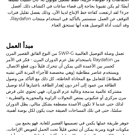
أيضًا؛ لم يكن تقنيونا بحاجة إلى قضاء ساعات في اكتشاف ذلك. أفضل
جزء؟ لقد ارتفعت كفاءة خط الإنتاج لدينا الآن، وذلك بفضل تقليل فترات
التوقف عن العمل. سنستمر بالتأكيد في استخدام منتجات Raydafon،
وقد أثبتت أداة التوصيل هذه أنها تستحق العناء.
مبدأ العمل
تعمل وصلة التوصيل العالمية SWP-G من النوع الفائق القصير المرن
من Raydafon باستخدام نقل عزم الدوران المرن - فكر في الأمر
كجسر بين الأعمدة التي يمكن أن تتحرك قليلاً دون قطع الاتصال.
ويستخدم عناصر مطاطية (وهي مخصصة للأجزاء المرنة التي تشبه
المطاط) للتعامل مع المحاذاة الخاطئة، كل ذلك مع التأكد من وصول
الطاقة من عمود إلى آخر دون إهدار الطاقة. باعتبارها أداة توصيل
مشتركة عالمية مدمجة وعالية عزم الدوران، فهي تحتوي على قرص
مرن مركزي أو عنكبوتي يمتص التحولات الزاوية والمحورية والقطرية -
لذلك حتى عندما لا تكون الأعمدة مصطفة بشكل مثالي، يظل الدوران
سلسًا، حتى في تلك المساحات الضيقة حيث يكون لكل بوصة أهمية.
جوهر طريقة عملها يكمن في تصميمها القصير للغاية. فهو يجمع بين
مكونات قوية ومرنة يمكن أن تنحني قليلاً تحت الحمل لتعويض الإزاحات،