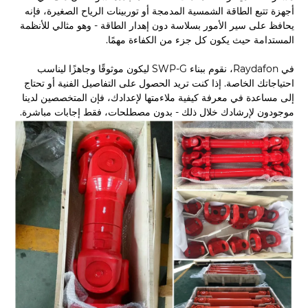
أجهزة تتبع الطاقة الشمسية المدمجة أو توربينات الرياح الصغيرة، فإنه
يحافظ على سير الأمور بسلاسة دون إهدار الطاقة - وهو مثالي للأنظمة
المستدامة حيث يكون كل جزء من الكفاءة مهمًا.
في Raydafon، نقوم ببناء SWP-G ليكون موثوقًا وجاهزًا ليناسب
احتياجاتك الخاصة. إذا كنت تريد الحصول على التفاصيل الفنية أو تحتاج
إلى مساعدة في معرفة كيفية ملاءمتها لإعدادك، فإن المتخصصين لدينا
موجودون لإرشادك خلال ذلك - بدون مصطلحات، فقط إجابات مباشرة.