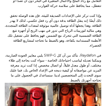
التعامل مع رذاذ الملح والأحمال المتغيرة في البحر دون أن تصدأ أو
تتعطل، مما يحافظ على سلاسة حركة القوارب.
وإذا كنت تركز على الإعدادات الصديقة للبيئة، فإن هذه الوصلة تحقق
ذلك أيضًا. إنه ينقل الطاقة بدقة دون أي رد فعل عكسي، لذلك لا يهدر
الطاقة. وهذا يجعلها أداة توصيل عالمية موثوقة لمعدات الطاقة المتجددة،
وهي مثالية لتوربينات الرياح التي تدور في مهب الريح أو أجهزة تتبع
الطاقة الشمسية التي تتحرك مع الشمس. فهو يحافظ على تشغيل تلك
الأنظمة المستدامة بكفاءة، وهو بالضبط ما تحتاجه لمشاريع الطاقة
الخضراء.
في Raydafon، نتأكد من أن كل SWP-G يلبي معايير الجودة الصارمة،
ويمكننا تعديله ليناسب احتياجاتك الخاصة - سواء كنت بحاجة إلى طلاء
مختلف، أو طول معدل قليلاً، أو اتصال مخصص. إذا كنت تريد معرفة
المزيد عن مواصفاته أو كيفية دمجه في الإعداد الخاص بك، فما عليك
سوى التحدث إلى المتخصصين لدينا. سنساعدك في الحصول على ما
تحتاجه أجهزتك بالضبط.