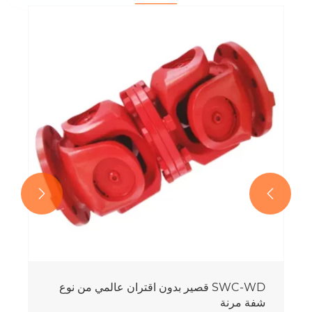
SWC-BF اقتران عالمي من نوع شفة مرنة
قياسية
عرض المزيد >>

