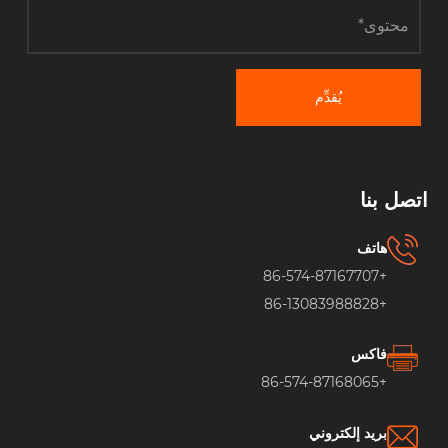
يُقدِّم
اتصل بنا
هاتف
+86-574-87167707
+86-13083988828
فاكس
+86-574-87168065
بريد إلكتروني