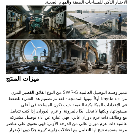
الاختيار الذكي للمساحات الضيقة والمهام الصعبة.
ميزات المنتج
تتميز وصلة التوصيل العالمية SWP-G من النوع الفائق القصير المرن
من Raydafon أولاً ببنيتها المدمجة - فقد تم تصميم هذا الشيء للضغط
في الإعدادات الميكانيكية الضيقة حيث تكون المساحة في أعلى
مستوياتها، ولكنها لا تبخل أبدًا بالمرونة أو عزم الدوران. إذا كنت تتعامل
مع وظائف ذات عزم دوران عالي، فهي عبارة عن أداة توصيل مشتركة
عالمية ذات عزم دوران عالي من الدرجة الأولى: فهي تحتوي على عناصر
مرنة متقدمة تتيح لها التعامل مع اختلالات زاوية كبيرة جدًا دون الإضرار