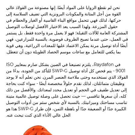
نحن لم نقطع الزوايا على المواد أيضًا. إنها مصنوعة من الفولاذ عالي
القوة من أجل المتانة والمكونات البرونزية التي تضيف السلاسة إلى
حركتها، لذلك فهي تتحمل مواقع البناء القاسية أو الغبار والحطام في
حقول المزرعة. ولهذا السبب يعد الاختيار الأفضل لوصلات التوصيل
المشتركة العامة للآلات الثقيلة؛ فهو لا يعمل مرة واحدة فقط، بل يستمر
في العمل، حتى عندما تصبح الظروف فوضوية. بالنسبة للمزارعين، فهي
أيضًا أداة توصيل مرنة يمكن الاعتماد عليها للمعدات الزراعية، وهي قوية
بما يكفي للتعامل مع ساعات موسم الحصاد الطويلة دون أن تتعطل.
في Raydafon، يلتزم تصنيعنا في الصين بشكل صارم بمعايير ISO
9001 - يتم فحص كل أداة توصيل SWP-G للتأكد من الجودة، بدءًا من
الفولاذ الذي نستخدمه وحتى ملاءمة العنصر المرن. نحن نعلم أنه لا يوجد
وظيفتان متماثلتان، لذلك نقدم حلولاً مخصصة أيضًا - سواء كنت بحاجة
إلى تعديل طفيف في الحجم أو تعديل محدد لمعداتك. والأفضل من ذلك
كله، أن سعرها تنافسي — حيث تحصل على وصلة توصيل عالمية متينة
تناسب مساحتك وميزانيتك. بالنسبة لأي شخص سئم من أدوات التوصيل
الكبيرة جدًا أو الضعيفة جدًا أو باهظة الثمن، فإن طراز SWP-G هذا هو
الحل عالي الأداء الذي كنت تبحث عنه.