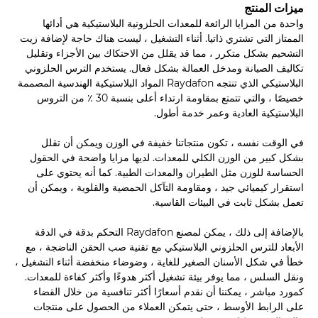
ميزات المنتج
واحدة من المزايا الرائعة للمعدات الحلزونية البلاستيكية هي أدائها
الممتاز التي تشتري ذاتيا. أثناء التشغيل ، ليست هناك حاجة لإضافة زيت
التشحيم بشكل متكرر ، مما قد يقلل من الاحتكاك بين الأجزاء وتقليل
تكاليف الصيانة ومدخل العمالة بشكل فعال. يستخدم الترس الحلزوني
البلاستيكي الذي تنتجه Raydafon المواد البلاستيكية الهندسية المصممة
خصيصًا ، والتي تتمتع بمقاومة ارتداء أعلى بنسبة 30 ٪ من التروس
البلاستيكية العادية وعمر خدمة أطول.
في الوقت نفسه ، تكون منتجاتنا خفيفة في الوزن ويمكن أن تقلل
بشكل كبير من الوزن الكلي للمعدات. لديها مزايا واضحة في الحقول
الحساسة للوزن مثل الطيران والمعدات الطبية. كما أنه يحتوي على
استقرار كيميائي جيد ، ومقاومة التآكل الحمضية والقلوية ، ويمكن أن
تعمل بشكل ثابت في البيئات القاسية.
بالإضافة إلى ذلك ، يمكن لمصنع Raydafon التحكم بدقة في الدقة
الأبعاد للترس الحلزوني البلاستيكي مع تقنية صب الحقن الناضجة ، مع
خطأ في شكل الأسنان الصغير للغاية ، وضوضاء منخفضة أثناء التشغيل ،
ونقل السلس ، مما يوفر بيئة تشغيل أكثر هدوءًا وأكثر كفاءة للمعدات.
كمورد مباشر ، يمكننا أن نقدم أسعارًا أكثر تنافسية من خلال القضاء
على الرابط الأوسط ، حتى يتمكن العملاء من الحصول على منتجات