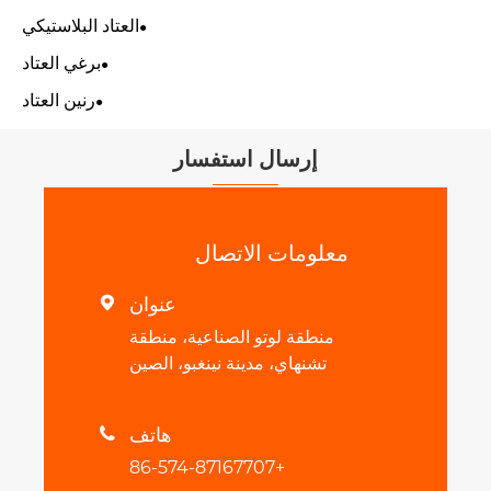
العتاد البلاستيكي
برغي العتاد
رنين العتاد
إرسال استفسار
معلومات الاتصال
عنوان

منطقة لوتو الصناعية، منطقة
تشنهاي، مدينة نينغبو، الصين
هاتف

+86-574-87167707