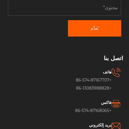
يُقدِّم
اتصل بنا
هاتف
+86-574-87167707
+86-13083988828
فاكس
+86-574-87168065
بريد إلكتروني