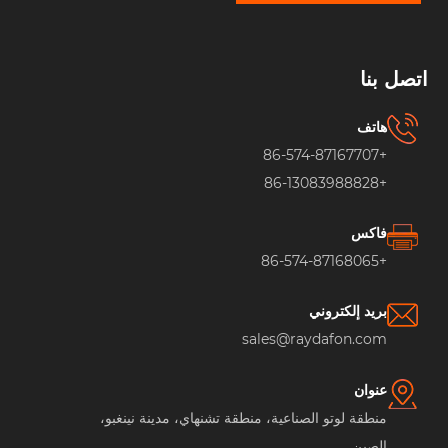
اتصل بنا
هاتف
+86-574-87167707
+86-13083988828
فاكس
+86-574-87168065
بريد إلكتروني
sales@raydafon.com
عنوان
منطقة لوتو الصناعية، منطقة تشنهاي، مدينة نينغبو،
الصين