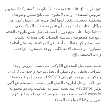
تتيح طريقة "meshing متعددة الأسنان هذه" مشاركة القوة بين
التروس المتعددة ، والتي لا تحتوي على ناتج سلس وضوضاء
منخفضة فحسب ، ولكن لديها أيضًا قدرة على الحمل أقوى من
هياكل العتاد العادية. يمكن أن تنص مخفضات الكواكب في
Raydafon على عزم دوران أعلى في ظل نفس ظروف الحجم
، مع بنية مضغوطة ، مناسبة للمعدات ذات مساحة التثبيت
المحدودة ولكن متطلبات أداء ناقل الحركة عالية ، مثل أنظمة
المؤازرة ، والأسلحة الآلية الآلية ، ووحدات محرك الزاحف ،
وآلات التغليف ، إلخ.
تعتمد نسبة نقل المخفض الكوكبي على نسبة التروس وعدد
المراحل. بشكل عام ، يمكن أن تصل مرحلة واحدة إلى 310: 1 ،
ويمكن توسيع مرحلتين إلى 20100: 1 ، ويمكن إجراء مجموعة
من ثلاث مراحل لظروف العمل التي تتطلب نسبة تخفيض أكبر.
يوفر Raydafon بنية نسبة السرعة القياسية ويدعم مجموعة
Cascade المخصصة ، مما يضع سرعة الإخراج ونطاق عزم
الدوران وفقًا لاحتياجات العملاء.