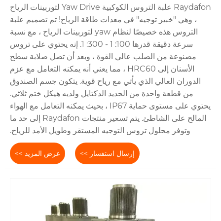
Raydafon علبة التروس الكوكبية Yaw Drive لتوربينات الرياح
، وهي "خبير توجيه" في معدات طاقة الرياح! تم تصميم علبة
التروس هذه خصيصًا لنظام yaw لتوربينات الرياح ، مع نسبة
سرعة دقيقة قدرها 100: 1 - 300: 1. إنه يحتوي على تروس
مصنوعة من الصلب عالي القوة ، وبعد أن تصل صلابة سطح
الأسنان إلى HRC60 ، مما يعني أنه يمكنه التعامل مع عزم
الدوران العالي الذي يأتي مع رياح قوية. يتكون جسم الصندوق
من قطعة واحدة من الحديد الدكتايل ولديه هيكل ختم ثلاثي.
يحتوي على مستوى حماية IP67 ، بحيث يمكنه التعامل مع الهواء
المالح على الشاطئ. يتم تسعير منتجات Raydafon إلى حد ما
وتوفر محلول تروس التوجيه المستقر وطويل الأمد للرياح.
إرسال استفسار >>
عرض المزيد >>