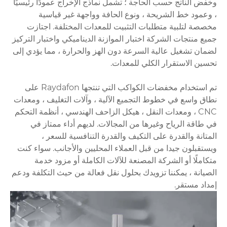
وخفض الناتج حسب الحاجة ؛ تشمل نماذج الإخراج عمودًا رئيسيًا
، وعمود خط الشريحة ، ونوع الحافة وواجهة غير قياسية
مخصصة لتلبية متطلبات التثبيت للمعدات المختلفة. اجتازت
جميع منتجات الشركة اختبار الموازنة الديناميكي واختبار التركيز
لضمان تشغيل عالية السرعة دون الهز والحرارة ، مما يؤدي إلى
تحسين الاستقرار الكلي للمعدات.
تم استخدام مخفضات الكواكب التي تنتجها Raydafon على
نطاق واسع في خطوط التجميع الآلية ، وآلات التغليف ، ومعدات
CNC ، ومعدات النقل ، هيكل الزاحف الهندسي ، أنظمة التحكم
في طاقة الرياح وغيرها من المجالات. لديهم أداء ممتاز في
المتانة والقدرة على التكيف والقدرة التنافسية للسعر ،
ويستقبلون جيدا من قبل العملاء المحليين والأجانب. سواء كنت
متكاملًا أو الشركة المصنعة للآلات الكاملة أو مزود خدمة
الصيانة ، يمكننا تزويدك بحلول نقل فعالة من حيث التكلفة ودعم
إمداد مستقر.