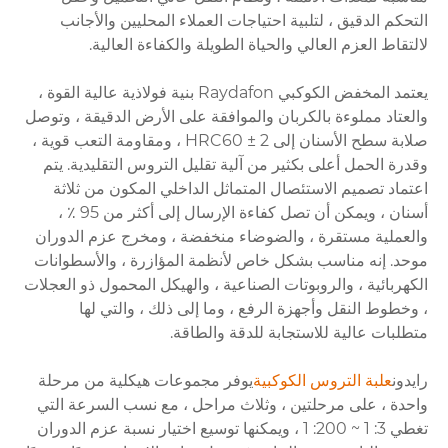
التحكم الدقيق ، لتلبية احتياجات العملاء المحليين والأجانب
لالتقاط العزم العالي والحياة الطويلة والكفاءة العالية.
يعتمد المخفض الكوكبي Raydafon بنية فولاذية عالية القوة ،
والعتاد مملوءة بالكربان والموافقة على الأرض الدقيقة ، وتوصل
صلابة سطح الأسنان إلى HRC60 ± 2 ، ومقاومة التعب قوية ،
وقدرة الحمل أعلى بكثير من آلية تقليل التروس التقليدية. يتم
اعتماد تصميم الاستئصال المتماثل الداخلي المكون من ثلاثة
أسنان ، ويمكن أن تصل كفاءة الإرسال إلى أكثر من 95 ٪ ،
والعملية مستقرة ، والضوضاء منخفضة ، ومخرج عزم الدوران
موحد. إنه مناسب بشكل خاص لأنظمة المؤازرة ، والأسطوانات
الكهربائية ، والروبوتات الصناعية ، والهيكل المحمول ذو العجلات
، وخطوط النقل وأجهزة الرفع ، وما إلى ذلك ، والتي لها
متطلبات عالية للاستجابة للدقة والطاقة.
رايدون
علبة التروس الكوكبية
يوفر مجموعات هيكلية من مرحلة
واحدة ، على مرحلتين ، وثلاث مراحل ، مع نسب السرعة التي
تغطي 3: 1 ~ 200: 1 ، ويمكنها توسيع اختيار نسبة عزم الدوران