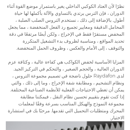
نظرًا لأن العتاد الكوكبي الداخلي يغير باستمرار موضع القوة أثناء
الدوران ، فإن الترس يرتدي بالتساوي والآلة بأكملها لها حياة
أطول. بالإضافة إلى ذلك ، نستخدم التروس الصلب الصلبة ،
المحامل الدقيقة ومعايير تجميع رد الفعل المنخفضة ، مما يجعل
المخفض مستقرًا فقط في الإخراج ، ولكن أيضًا مرتفعًا في دقة
تحديد المواقع ، ومناسبة لظروف بدء التشغيل المتكررة
والتوقف ، إلى الأمام والعكس ، وظروف الحمل المنخفضة.
المزايا الأساسية لخفض الكواكب هي كفاءة عالية ، وكثافة عزم
الدوران العالية ، والحجم الصغير ، والتحكم في التركيز الجيد.
لدى Raydafon حلول ناضجة في تصميم مجموعة التروس ،
ونظام التشحيم ، ومطابقة شفة الإخراج ، وما إلى ذلك ، والتي
يمكن أن تغطي الاحتياجات الفعلية للأنظمة الصناعية المختلفة.
إذا كنت تقوم بتقييم تحسين نظام النقل ، فيمكننا مطابقة
مجموعة النموذج والهيكل المناسب بسرعة وفقًا لمعلمات
المحرك ومتطلبات التحميل التي تقدمها. مرحبًا بك في استشارة
الاختيار.