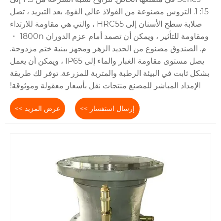
15: 1. التروس مصنوعة من الفولاذ عالي القوة. بعد التبريد ، تصل
صلابة سطح الأسنان إلى HRC55 ، والتي هي مقاومة للارتداء
ومقاومة للتأثير ، ويمكن أن تصمد أمام عزم الدوران 1800n ・
م. الصندوق مصنوع من الحديد الزهر ومجهز ببنية ختم مزدوجة.
يصل مستوى مقاومة الغبار والماء إلى IP65 ، ويمكن أن يعمل
بشكل ثابت في البيئة الرطبة والمتربة للمزرعة. توفر لك طريقة
الإمداد المباشر للمصنع منتجات نقل بأسعار معقولة وموثوقة!
إرسال استفسار >>
عرض المزيد >>