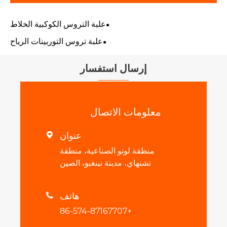
علبة التروس الكوكبية الخلاط
علبة تروس التوربينات الرياح
إرسال استفسار
معلومات الاتصال
عنوان

منطقة لوتو الصناعية، منطقة
تشنهاي، مدينة نينغبو، الصين
هاتف

+86-574-87167707