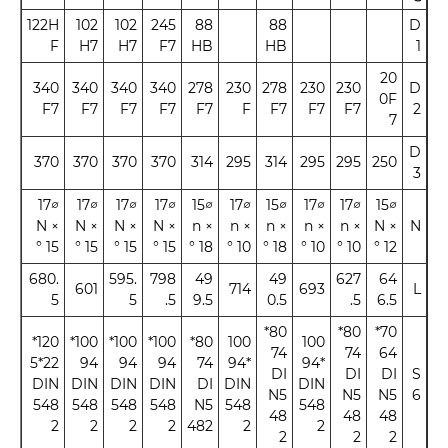
122H
102
102
245
88
88
D
F
H7
H7
F7
HB
HB
1
20
340
340
340
340
278
230
278
230
230
D
0F
F7
F7
F7
F7
F7
F
F7
F7
F7
2
7
D
370
370
370
370
314
295
314
295
295
250
3
∅17
∅17
∅17
∅17
∅15
∅17
∅15
∅17
∅17
∅15
× N
× N
× N
× N
× n
× n
× n
× n
× n
× N
N
° 15
° 15
° 15
° 15
° 18
° 10
° 18
° 10
° 10
° 12
680.
595.
798
49
49
627
64
601
714
693
L
5
5
.5
9.5
0.5
.5
6.5
80*
80*
70*
120*
100*
100*
100*
80*
100
100
74
74
64
22*5
94
94
94
74
*94
*94
DI
DI
DI
S
DIN
DIN
DIN
DIN
DI
DIN
DIN
N5
N5
N5
6
548
548
548
548
N5
548
548
48
48
48
2
2
2
2
482
2
2
2
2
2