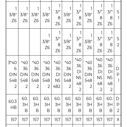
1
1
1
1
1
1
1
1
1
1
"3/
"3/
"3/
"3/
S
"3/8
"3/8
"3/8
"3/8
"3/8
"3/8
8
8
8
8
1
Z6
Z6
Z6
Z6
Z6
Z6
Z6
Z6
Z6
Z6
1
1
1
1
1
1
1
"3/
"3/
"3/
"3/
S
"3/8
"3/8
"3/8
8
8
8
8
2
Z6
Z6
Z6
Z6
Z6
Z6
Z6
40*
40*
40*
40*3
40*
40*
40*
40*
40*
40*
36
36
36
6
36
36
36
36
36
36
D
DI
DI
DI
DIN
DIN
DIN
DIN
DI
DIN
DIN
P
N5
N5
N5
548
548
548
548
N5
548
548
1
48
48
48
2
2
2
2
482
2
2
2
2
2
60.
60.
60.
60.
60.
60.
60.
60.
60.
D
60.3
3H
3H
3H
3H
3H
3H
3H
3H
3H
P
HB
B
B
B
B
B
B
B
B
B
2
157
157
157
157
157
157
157
157
157
157
X