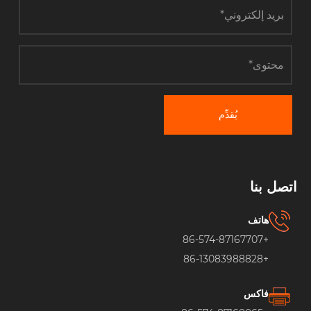
يُقدِّم
اتصل بنا
هاتف
+86-574-87167707
+86-13083988828
فاكس