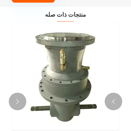
منتجات ذات صله

