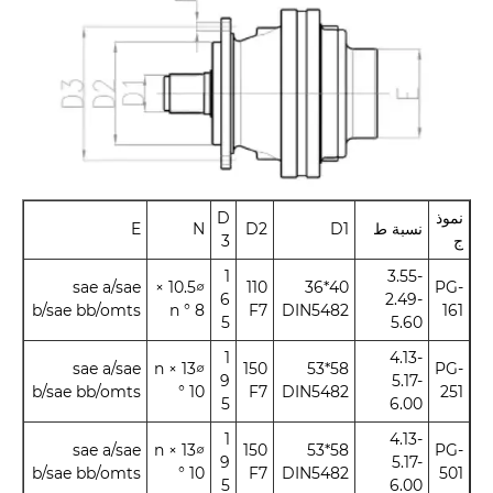
نموذ
D
نسبة ط
D1
D2
N
E
ج
3
1
3.55-
sae a/sae
∅10.5 ×
110
40*36
PG-
6
2.49-
b/sae bb/omts
n ° 8
F7
DIN5482
161
5
5.60
1
4.13-
sae a/sae
∅13 × n
150
58*53
PG-
9
5.17-
b/sae bb/omts
° 10
F7
DIN5482
251
5
6.00
1
4.13-
sae a/sae
∅13 × n
150
58*53
PG-
9
5.17-
b/sae bb/omts
° 10
F7
DIN5482
501
5
6.00