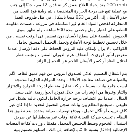
20Crmnti. بعد إخماد العلاج بعمق كربنة قدره 1.2 مم ، جنبًا إلى جنب
مع عملية تقع في درجة الحرارة المنخفضة ، يتم زيادة قوة التعب من
جذر الأسنان إلى أكثر من 850 ميجا باسكال. في ظل ظروف العمل
المتطرفة لفحص المواد الخام غير المكتملة في مزرعة ، صمدت مقاومة
التطفو على اختبار رمل وحصى لمدة 500 ساعة ، ولم تظهر سوى
الخدوش الطفيفة على سطح الأسنان دون تقشير. في الوقت نفسه ، من
خلال تحسين تخطيط لوحة الأضلاع وتحمل التحميل المسبق لحامل
الكواكب ، لا يزال بإمكان علبة التروس الحفاظ على دقة الإرسال عندما
تتعرض لتأثير فوري 1.5 أضعاف عزم الدوران المقنن ، وتجنب خطر
اختلال العتاد أو كسر الأسنان الناجم عن التحميل الزائد.
يتم اشتقاق التصميم الذكي لصندوق التروس من فهم عميق لنقاط الألم
والصيانة في صناعة معالجة الأعلاف. وحدة المراقبة الذكية المدمجة
ليست جامع بيانات بسيط ، ولكنه تحليل متقاطع لدرجة الحرارة والاهتزاز
والتيار وغيرها من الإشارات من خلال نموذج الخوارزمية. على سبيل
المثال ، عندما يتم اكتشاف درجة حرارة الحامل لتكون عالية بشكل غير
طبيعي ، سيجمع النظام بين بيانات سجل التحميل لتحديد ما إذا كان غير
كافٍ تزييت أو تآكل تحمل ، ويدفع توصيات صيانة محددة. بعد تطبيق هذا
النظام ، تجنبت شركة التغذية ثلاثة أوقات غير مخطط لها عن طريق
استبدال الشحوم وضبط التخليص المحمل مقدمًا ، وزادت كفاءة المعدات
الإجمالية (OEE) بنسبة 18 ٪. بالإضافة إلى ذلك ، استلهم تصميم بنية