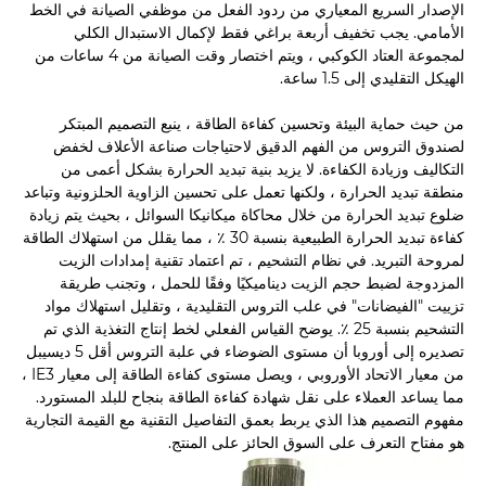
الإصدار السريع المعياري من ردود الفعل من موظفي الصيانة في الخط
الأمامي. يجب تخفيف أربعة براغي فقط لإكمال الاستبدال الكلي
لمجموعة العتاد الكوكبي ، ويتم اختصار وقت الصيانة من 4 ساعات من
الهيكل التقليدي إلى 1.5 ساعة.
من حيث حماية البيئة وتحسين كفاءة الطاقة ، ينبع التصميم المبتكر
لصندوق التروس من الفهم الدقيق لاحتياجات صناعة الأعلاف لخفض
التكاليف وزيادة الكفاءة. لا يزيد بنية تبديد الحرارة بشكل أعمى من
منطقة تبديد الحرارة ، ولكنها تعمل على تحسين الزاوية الحلزونية وتباعد
ضلوع تبديد الحرارة من خلال محاكاة ميكانيكا السوائل ، بحيث يتم زيادة
كفاءة تبديد الحرارة الطبيعية بنسبة 30 ٪ ، مما يقلل من استهلاك الطاقة
لمروحة التبريد. في نظام التشحيم ، تم اعتماد تقنية إمدادات الزيت
المزدوجة لضبط حجم الزيت ديناميكيًا وفقًا للحمل ، وتجنب طريقة
تزييت "الفيضانات" في علب التروس التقليدية ، وتقليل استهلاك مواد
التشحيم بنسبة 25 ٪. يوضح القياس الفعلي لخط إنتاج التغذية الذي تم
تصديره إلى أوروبا أن مستوى الضوضاء في علبة التروس أقل 5 ديسيبل
من معيار الاتحاد الأوروبي ، ويصل مستوى كفاءة الطاقة إلى معيار IE3 ،
مما يساعد العملاء على نقل شهادة كفاءة الطاقة بنجاح للبلد المستورد.
مفهوم التصميم هذا الذي يربط بعمق التفاصيل التقنية مع القيمة التجارية
هو مفتاح التعرف على السوق الحائز على المنتج.