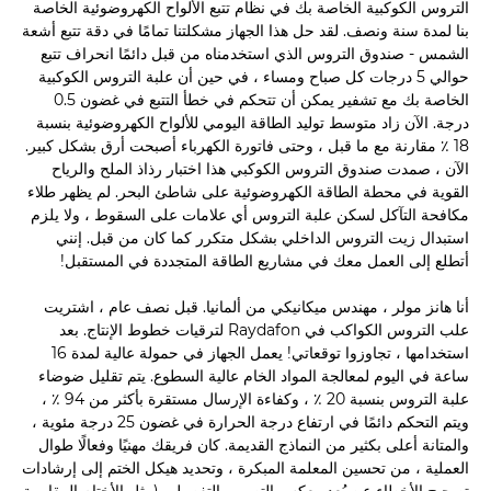
التروس الكوكبية الخاصة بك في نظام تتبع الألواح الكهروضوئية الخاصة
بنا لمدة سنة ونصف. لقد حل هذا الجهاز مشكلتنا تمامًا في دقة تتبع أشعة
الشمس - صندوق التروس الذي استخدمناه من قبل دائمًا انحراف تتبع
حوالي 5 درجات كل صباح ومساء ، في حين أن علبة التروس الكوكبية
الخاصة بك مع تشفير يمكن أن تتحكم في خطأ التتبع في غضون 0.5
درجة. الآن زاد متوسط توليد الطاقة اليومي للألواح الكهروضوئية بنسبة
18 ٪ مقارنة مع ما قبل ، وحتى فاتورة الكهرباء أصبحت أرق بشكل كبير.
الآن ، صمدت صندوق التروس الكوكبي هذا اختبار رذاذ الملح والرياح
القوية في محطة الطاقة الكهروضوئية على شاطئ البحر. لم يظهر طلاء
مكافحة التآكل لسكن علبة التروس أي علامات على السقوط ، ولا يلزم
استبدال زيت التروس الداخلي بشكل متكرر كما كان من قبل. إنني
أتطلع إلى العمل معك في مشاريع الطاقة المتجددة في المستقبل!
أنا هانز مولر ، مهندس ميكانيكي من ألمانيا. قبل نصف عام ، اشتريت
علب التروس الكواكب في Raydafon لترقيات خطوط الإنتاج. بعد
استخدامها ، تجاوزوا توقعاتي! يعمل الجهاز في حمولة عالية لمدة 16
ساعة في اليوم لمعالجة المواد الخام عالية السطوع. يتم تقليل ضوضاء
علبة التروس بنسبة 20 ٪ ، وكفاءة الإرسال مستقرة بأكثر من 94 ٪ ،
ويتم التحكم دائمًا في ارتفاع درجة الحرارة في غضون 25 درجة مئوية ،
والمتانة أعلى بكثير من النماذج القديمة. كان فريقك مهنيًا وفعالًا طوال
العملية ، من تحسين المعلمة المبكرة ، وتحديد هيكل الختم إلى إرشادات