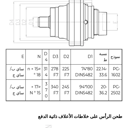
نسبة
D
نموذج
D1
D2
D3
N
E
ط
4
PG-
22.14-
80*74
225
278
31
∅15 × n
ساي ب/
1602
33.6
DIN5482
F7
F7
4
° 18
ساي ج
3
PG-
20-
100*94
245
340
∅17 ×
ساي ب/
7
2502
36.2
DIN5482
F7
F7
N ° 15
ساي ج
0
طحن الرأس على خلاطات الأعلاف ذاتية الدفع