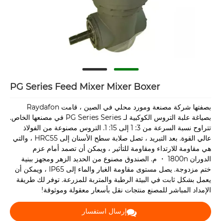
PG Series Feed Mixer Mixer Boxer
بصفتها شركة مصنعة ومورد محلي في الصين ، قامت Raydafon
بصياغة علبة التروس الكوكبية لـ PG Series Series في مصنعها الخاص.
تتراوح نسبة السرعة من 3: 1 إلى 15: 1. التروس مصنوعة من الفولاذ
عالي القوة. بعد التبريد ، تصل صلابة سطح الأسنان إلى HRC55 ، والتي
هي مقاومة للارتداء ومقاومة للتأثير ، ويمكن أن تصمد أمام عزم
الدوران 1800n ・ م. الصندوق مصنوع من الحديد الزهر ومجهز ببنية
ختم مزدوجة. يصل مستوى مقاومة الغبار والماء إلى IP65 ، ويمكن أن
يعمل بشكل ثابت في البيئة الرطبة والمتربة للمزرعة. توفر لك طريقة
الإمداد المباشر للمصنع منتجات نقل بأسعار معقولة وموثوقة!
إرسال استفسار