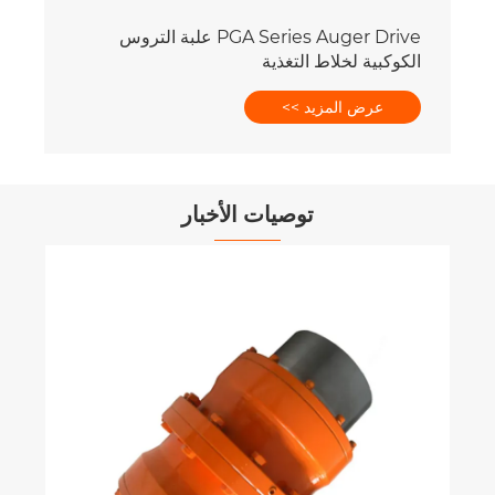
PGA Series Auger Drive علبة التروس
الكوكبية لخلاط التغذية
عرض المزيد >>
توصيات الأخبار
لما
اله