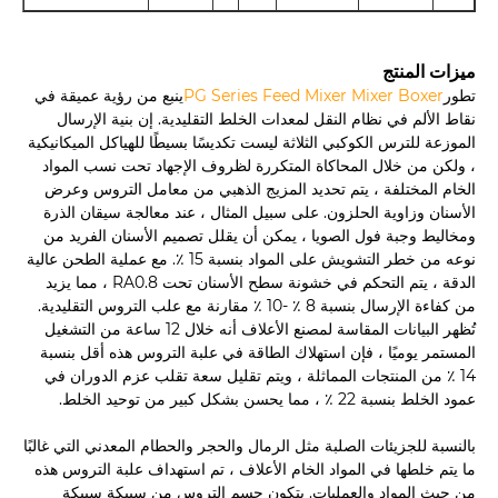
ميزات المنتج
تطور
PG Series Feed Mixer Mixer Boxer
ينبع من رؤية عميقة في
نقاط الألم في نظام النقل لمعدات الخلط التقليدية. إن بنية الإرسال
الموزعة للترس الكوكبي الثلاثة ليست تكديسًا بسيطًا للهياكل الميكانيكية
، ولكن من خلال المحاكاة المتكررة لظروف الإجهاد تحت نسب المواد
الخام المختلفة ، يتم تحديد المزيج الذهبي من معامل التروس وعرض
الأسنان وزاوية الحلزون. على سبيل المثال ، عند معالجة سيقان الذرة
ومخاليط وجبة فول الصويا ، يمكن أن يقلل تصميم الأسنان الفريد من
نوعه من خطر التشويش على المواد بنسبة 15 ٪. مع عملية الطحن عالية
الدقة ، يتم التحكم في خشونة سطح الأسنان تحت RA0.8 ، مما يزيد
من كفاءة الإرسال بنسبة 8 ٪ -10 ٪ مقارنة مع علب التروس التقليدية.
تُظهر البيانات المقاسة لمصنع الأعلاف أنه خلال 12 ساعة من التشغيل
المستمر يوميًا ، فإن استهلاك الطاقة في علبة التروس هذه أقل بنسبة
14 ٪ من المنتجات المماثلة ، ويتم تقليل سعة تقلب عزم الدوران في
عمود الخلط بنسبة 22 ٪ ، مما يحسن بشكل كبير من توحيد الخلط.
بالنسبة للجزيئات الصلبة مثل الرمال والحجر والحطام المعدني التي غالبًا
ما يتم خلطها في المواد الخام الأعلاف ، تم استهداف علبة التروس هذه
من حيث المواد والعمليات. يتكون جسم التروس من سبيكة سبيكة