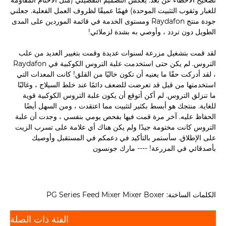
تصحيح الأخطاء عن بُعد. يعكس التصميم التفصيلي (مثل الأختام المقاومة
للغبار وثقوب التثبيت الموحدة) فهمًا عميقًا لظروف العمل الفعلية. جعلني
جودة منتج Raydafon ومستوى الخدمة في قائمة الموردين على المدى
الطويل دون تردد ، وأوصي به بشدة لزملائي!
لقد قمت بتشغيل مزرعة لسنوات عديدة وقمت بتغيير العديد من علب
التروس. لم يكن حتى استخدمت علبة التروس الكوكبية في Raydafon
، لقد أدركت حقًا ما يعنيه أن تكون خاليًا من القلق! كانت المعدات التي
استخدمتها من قبل قد تعرضت للضعف دائمًا عند خلط السيلاج ، وغالبًا
ما تنزلق التروس. لم أكن أتوقع أن يكون علبة التروس الكوكبية قوية
للغاية. منتجك هو أبسط بكثير لتثبيت مما اعتقدت ، ومن السهل أيضًا
الحفاظ عليه. آخر مرة قمت فيها بفحص يومي بنفسي ، وجدت أن علبة
التروس كانت مختومة جيدًا ولم يكن هناك أي علامة على تسرب الزيت
على الإطلاق. سأستمر بالتأكيد في دعمكم في المستقبل وأوصيك
بأصدقائي في المزرعة! ---- مارك جونسون
الكلمات الساخنة: PG Series Feed Mixer Mixer Boxer
الفئة ذات الصلة