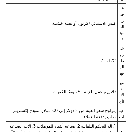
عنا
ص
ر
كيس بلاستيكي+كرتون أو تعبئة خشبية
الت
عبئ
ة
ش
رو
ط
T/T ، L/C.
الد
فع
مه
لة
20 يوم عمل للعينة ، 25 يومًا للكميات
الإن
تاج
عين
يتراوح سعر العينة من 2 دولار إلى 100 دولار. نموذج إكسبريس
ات
طلب يدفعه العملاء
1. آلة التحكم التلقائية 2. صناعة أشباه الموصلات 3. آلات الصناعة