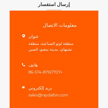
إرسال استفسار
معلومات الاتصال
عنوان

منطقة لوتو الصناعية، منطقة
تشنهاي، مدينة نينغبو، الصين
هاتف

+86-574-87167707
بريد إلكتروني

sales@raydafon.com