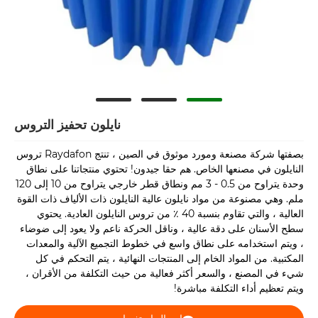
نايلون تحفيز التروس
بصفتها شركة مصنعة ومورد موثوق في الصين ، تنتج Raydafon تروس
النايلون في مصنعها الخاص. هم حقا جيدون! تحتوي منتجاتنا على نطاق
وحدة يتراوح من 0.5 - 3 مم ونطاق قطر خارجي يتراوح من 10 إلى 120
ملم. وهي مصنوعة من مواد نايلون عالية النايلون ذات الألياف ذات القوة
العالية ، والتي تقاوم بنسبة 40 ٪ من تروس النايلون العادية. يحتوي
سطح الأسنان على دقة عالية ، وناقل الحركة ناعم ولا يعود إلى ضوضاء
، ويتم استخدامه على نطاق واسع في خطوط التجميع الآلية والمعدات
المكتبية. من المواد الخام إلى المنتجات النهائية ، يتم التحكم في كل
شيء في المصنع ، والسعر أكثر فعالية من حيث التكلفة من الأقران ،
ويتم تعظيم أداء التكلفة مباشرة!