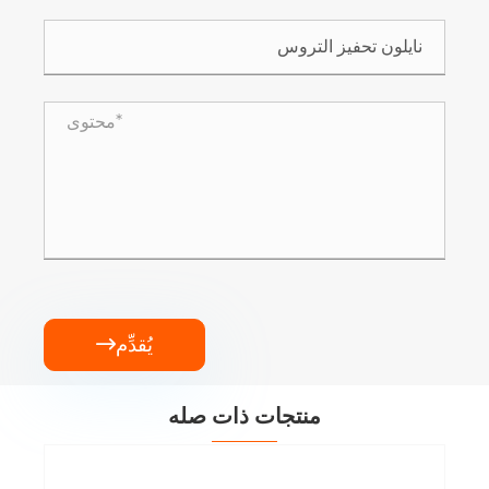
يُقدِّم

منتجات ذات صله