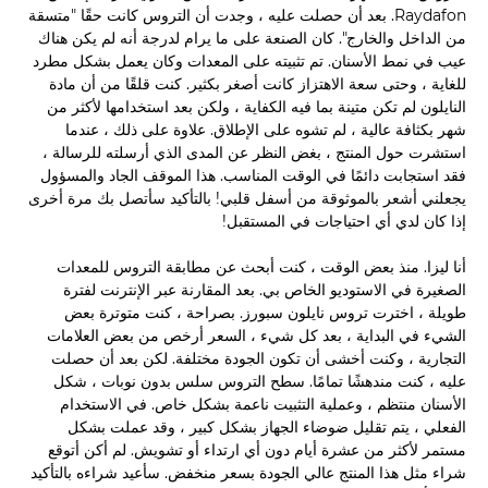
Raydafon. بعد أن حصلت عليه ، وجدت أن التروس كانت حقًا "متسقة
من الداخل والخارج". كان الصنعة على ما يرام لدرجة أنه لم يكن هناك
عيب في نمط الأسنان. تم تثبيته على المعدات وكان يعمل بشكل مطرد
للغاية ، وحتى سعة الاهتزاز كانت أصغر بكثير. كنت قلقًا من أن مادة
النايلون لم تكن متينة بما فيه الكفاية ، ولكن بعد استخدامها لأكثر من
شهر بكثافة عالية ، لم تشوه على الإطلاق. علاوة على ذلك ، عندما
استشرت حول المنتج ، بغض النظر عن المدى الذي أرسلته للرسالة ،
فقد استجابت دائمًا في الوقت المناسب. هذا الموقف الجاد والمسؤول
يجعلني أشعر بالموثوقة من أسفل قلبي! بالتأكيد سأتصل بك مرة أخرى
إذا كان لدي أي احتياجات في المستقبل!
أنا ليزا. منذ بعض الوقت ، كنت أبحث عن مطابقة التروس للمعدات
الصغيرة في الاستوديو الخاص بي. بعد المقارنة عبر الإنترنت لفترة
طويلة ، اخترت تروس نايلون سبورز. بصراحة ، كنت متوترة بعض
الشيء في البداية ، بعد كل شيء ، السعر أرخص من بعض العلامات
التجارية ، وكنت أخشى أن تكون الجودة مختلفة. لكن بعد أن حصلت
عليه ، كنت مندهشًا تمامًا. سطح التروس سلس بدون نوبات ، شكل
الأسنان منتظم ، وعملية التثبيت ناعمة بشكل خاص. في الاستخدام
الفعلي ، يتم تقليل ضوضاء الجهاز بشكل كبير ، وقد عملت بشكل
مستمر لأكثر من عشرة أيام دون أي ارتداء أو تشويش. لم أكن أتوقع
شراء مثل هذا المنتج عالي الجودة بسعر منخفض. سأعيد شراءه بالتأكيد