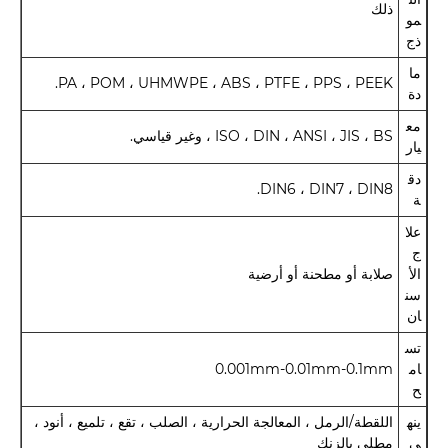
ذلك
مو
ذج
ما
PA ، POM ، UHMWPE ، ABS ، PTFE ، PPS ، PEEK.
دة
مع
ISO ، DIN ، ANSI ، JIS ، BS ، وغير قياسي.
يار
دق
DIN6 ، DIN7 ، DIN8.
ة
علا
ج
الأ
صلابة أو مطحنة أو أرضية
سن
ان
تس
ام
0.001mm-0.01mm-0.1mm
ح
ينه
اللقطة/الرمل ، المعالجة الحرارية ، الصلب ، تقع ، تلميع ، أنود ،
ي
مطلي بالزنك