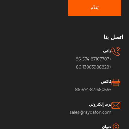
يُقدِّم
اتصل بنا
هاتف
+86-574-87167707
+86-13083988828
فاكس
+86-574-87168065
بريد إلكتروني
sales@raydafon.com
عنوان