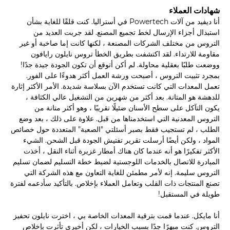
شهادات العملاء
أنا ديفيد من آلات Powertech في أستراليا. كنت قلقًا للغاية بشأن
استبدال أجزاء الإرسال لخط تجميع المصنع. لقد جربت العديد من
التروس من مختلف الشركات المصنعة ، لكنها كانت إما صاخبة أو غير
مقاومة للارتداء. لقد اكتشفت بطريق الخطأ تروس نايلون رايافون
ووضعت طلبًا بعقلية محاولة. لم أكن أتوقع أن تكون الجودة جيدة جدًا!
بمجرد تثبيت التروس ، أصبحت ورشة العمل أكثر هدوءًا على الفور.
تعمل المعدات التي كانت تستخدم الآن بسلاسة شديدة. الأمر الأكثر إثارة
للدهشة هو المتانة. بعد أكثر من شهرين من التشغيل عالي الكثافة ،
يكون التآكل على سطح الأسنان ضئيلًا تقريبًا ، وهو أكثر متانة من
التروس المعدنية التي استخدمناها من قبل. علاوة على ذلك ، بعد وضع
الطلب ، لم تستجيب فقط بصبر أسئلتي "الصعبة" المتعددة حول خصائص
المواد ، ولكن أيضًا أرسلت تقرير تفتيش الجودة قبل الشحن. الشيء
الأكثر تفكيرًا هو أنه عندما كان هناك أمطار غزيرة أثناء النقل ، أخذت
المبادرة للاتصال بالخدمات اللوجستية لضبط خطة التسليم لضمان تسليم
التروس سليمة. إنه لأمر مطمئن للغاية التعاون مع هذه الشركة التي
تصنع المنتجات ذات القلب وتعامل العملاء بإخلاص. بالتأكيد سأدعمه لفترة
طويلة في المستقبل!
أنا مايكل. عندما قمت بترقية المعدات الخاصة بي ، اخترت نايلون تحفيز
التروس. كنت مبهرًا جدًا بسبب الخيارات ، لكن أخيري تأثرت بإخلاص