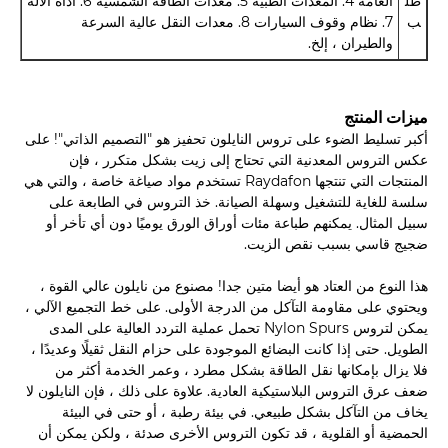
طل
العامة 4. المعدات الطبية 5. معدات الطاقة الشمسية 6. أداة الآلة
ب
7. نظام وقوف السيارات 8. معدات النقل عالية السرعة
والطيران ، إلخ.
ميزات المنتج
أكبر تسليط الضوء على تروس النايلون تحفيز هو "التصميم الذاتي"! على
عكس التروس المعدنية التي تحتاج إلى زيت بشكل متكرر ، فإن
المنتجات التي تنتجها Raydafon تستخدم مواد صياغة خاصة ، والتي هي
سلسة للغاية للتشغيل وسهلة الصيانة. خذ التروس في الطابعة على
سبيل المثال. يمكنهم طباعة مئات أوراق الورق يوميًا دون أي تأخر أو
ضجيج قاسي بسبب نقص الزيت.
هذا النوع من العتاد هو أيضا متين جدا! مصنوع من نايلون عالي القوة ،
ويحتوي على مقاومة التآكل من الدرجة الأولى. على خط التجميع الآلي ،
يمكن لتروس Nylon Spurs تحمل عملية التردد العالية على المدى
الطويل. حتى إذا كانت البضائع الموجودة على حزام النقل ثقيلًا وعديدًا ،
فلا يزال بإمكانها نقل الطاقة بشكل مطرد ، وعمر الخدمة أكثر من
ضعف عرق التروس البلاستيكية العادية. علاوة على ذلك ، فإن النايلون لا
يخاف من التآكل بشكل طبيعي. في بيئة رطبة ، أو حتى في البيئة
الحمضية أو القلوية ، قد تكون التروس الأخرى صدئة ، ولكن يمكن أن