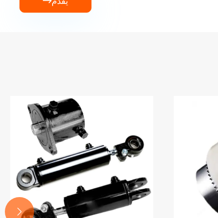
يُقدِّم

