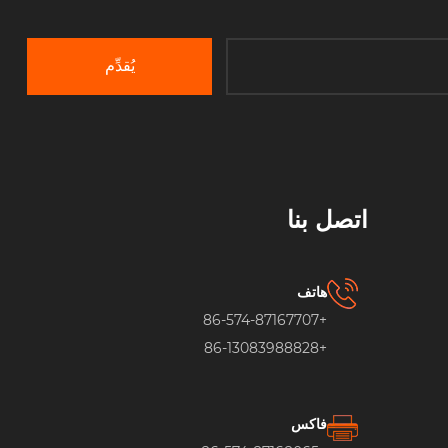
يُقدِّم
اتصل بنا
هاتف
+86-574-87167707
+86-13083988828
فاكس