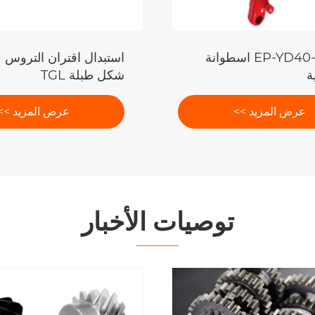
EP-YD40-245-D5 اسطوانة
استبدال اقتران التروس 
ة
شكل طبلة TGL
عرض المزيد >>
عرض المزيد >>
توصيات الأخبار