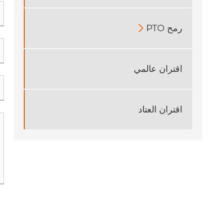
رمح PTO

اقتران عالمي
اقتران العتاد