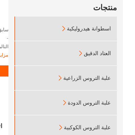
منتجات
اسطوانة هيدروليكية

سابق
-
التالي
العتاد الدقيق

مزاي
علبة التروس الزراعية

علبة التروس الدودة

ا
علبة التروس الكوكبية
