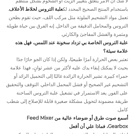
لا شك أن الأمر يتعلق بتغيير الزيت أو الشحوم بشكل منتظم
باستخدام المنتج الصحيح المحدد لك
علبة التروس لخلاط الأعلاف
.
تعمل مواد التشحيم الملوثة مثل مركب اللف، حيث تقوم بطحن
التروس والمحامل الدقيقة من الداخل. إنه الفرق بين حياة طويلة
ومثمرة والفشل المفاجئ والكارثي.
علبة التروس الخاصة بي تزداد سخونة عند اللمس، فهل هذه
علامة سيئة؟
تعتبر بعض الحرارة أمرًا طبيعيًا، ولكن إذا كان الجو حارًا جدًا
بحيث لا يمكنك إبقاء يدك عليه لأكثر من عشر ثوانٍ، فهذا علامة
حمراء كبيرة. تشير الحرارة الزائدة غالبًا إلى التحميل الزائد أو
التشحيم غير الصحيح أو فشل المحمل الداخلي. التوقف والتحقيق
على الفور. يعد الاستمرار في تشغيل علبة التروس الساخنة
طريقة مضمونة لتحويل مشكلة صغيرة قابلة للإصلاح إلى شطب
كامل.
أسمع صوت طرق أو ضوضاء عالية من Feed Mixer
Gearbox، فماذا علي أن أفعل