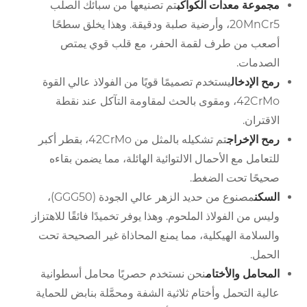
مجموعة معدات الكواكب
تم تصنيعها من سبائك الصلب
20MnCr5، وأرضية صلبة ودقيقة. وهذا يخلق سطحًا
أصعب من طرف لقمة الحفر، مع قلب قوي يمتص
الصدمات.
رمح الإدخال
يستخدم تصميمًا قويًا من الفولاذ عالي القوة
42CrMo، ومقوى بالحث لمقاومة التآكل عند نقطة
الاقتران.
رمح الإخراج
تم تشكيله بالمثل من 42CrMo، بقطر أكبر
للتعامل مع الأحمال الالتوائية الهائلة، مما يضمن بقاءه
صحيحًا تحت الضغط.
السكن
مصنوع من حديد الزهر عالي الجودة (GGG50)،
وليس من الفولاذ الملحوم. وهذا يوفر تخميدًا فائقًا للاهتزاز
والسلامة الهيكلية، مما يمنع المحاذاة غير الصحيحة تحت
الحمل.
المحامل والأختام
نحن نستخدم حصريًا محامل أسطوانية
عالية التحمل وأختام ثلاثية الشفة ومحمَّلة بنابض للحماية