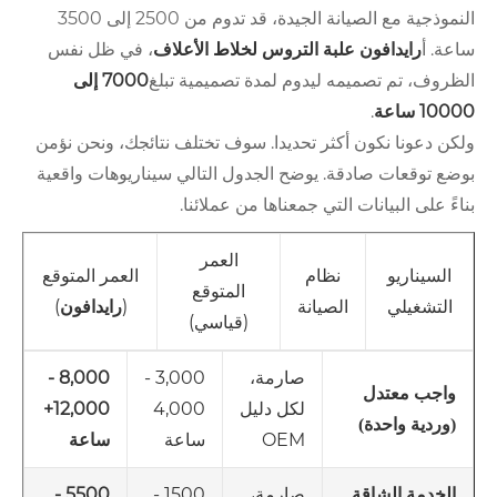
النموذجية مع الصيانة الجيدة، قد تدوم من 2500 إلى 3500
ساعة. أ
رايدافون
علبة التروس لخلاط الأعلاف
، في ظل نفس
الظروف، تم تصميمه ليدوم لمدة تصميمية تبلغ
7000 إلى
10000 ساعة
.
ولكن دعونا نكون أكثر تحديدا. سوف تختلف نتائجك، ونحن نؤمن
بوضع توقعات صادقة. يوضح الجدول التالي سيناريوهات واقعية
بناءً على البيانات التي جمعناها من عملائنا.
العمر
السيناريو
نظام
العمر المتوقع
المتوقع
التشغيلي
الصيانة
(
رايدافون
)
(قياسي)
صارمة،
3,000 -
8,000 -
واجب معتدل
لكل دليل
4,000
12,000+
(وردية واحدة)
OEM
ساعة
ساعة
صارمة،
1500 -
5500 -
الخدمة الشاقة