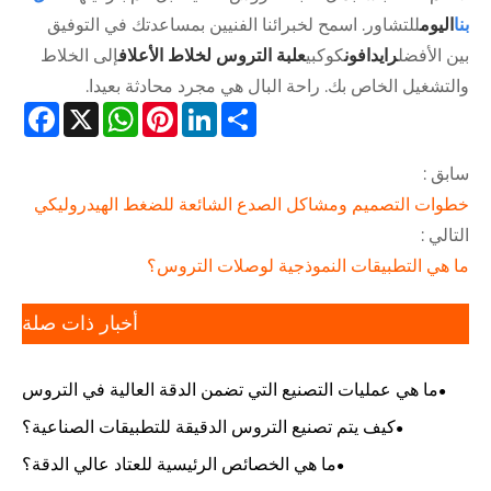
بنا
اليوم
للتشاور. اسمح لخبرائنا الفنيين بمساعدتك في التوفيق
بين الأفضل
رايدافون
كوكبي
علبة التروس لخلاط الأعلاف
إلى الخلاط
والتشغيل الخاص بك. راحة البال هي مجرد محادثة بعيدا.
cebook
WhatsApp
X
Pinterest
LinkedIn
Share
سابق :
خطوات التصميم ومشاكل الصدع الشائعة للضغط الهيدروليكي
التالي :
ما هي التطبيقات النموذجية لوصلات التروس؟
أخبار ذات صلة
ما هي عمليات التصنيع التي تضمن الدقة العالية في التروس
الدقيقة؟
كيف يتم تصنيع التروس الدقيقة للتطبيقات الصناعية؟
ما هي الخصائص الرئيسية للعتاد عالي الدقة؟