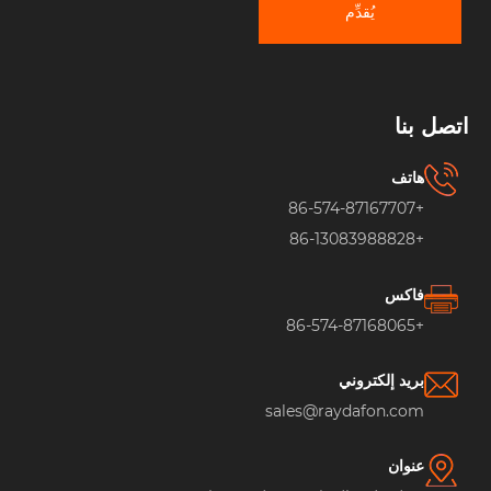
يُقدِّم
اتصل بنا
هاتف
+86-574-87167707
+86-13083988828
فاكس
+86-574-87168065
بريد إلكتروني
sales@raydafon.com
عنوان