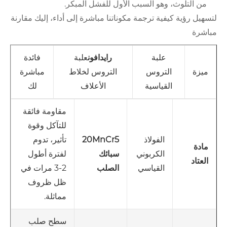
من التلوث، وهو السبب الأول للفشل المبكر.
لتسهيل رؤية كيفية ترجمة مكوناتنا مباشرة إلى أداء، إليك مقارنة
مباشرة
علبة
رايدافون
علبة
فائدة
ميزة
التروس
التروس لخلاط
مباشرة
القياسية
الأعلاف
لك
مقاومة فائقة
للتآكل وقوة
الفولاذ
20MnCr5
تأثير، تدوم
مادة
الكربوني
سبائك
لفترة أطول
العتاد
القياسي
الصلب
2-3 مرات في
ظل ظروف
مماثلة.
سطح صلب