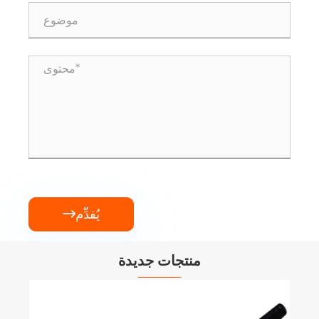
يُقدِّم

منتجات جديدة