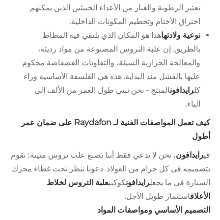
تعتبر الرطوبة والغبار من الأعداء الخبيثين الذين يمكنهم
اختراق الأختام وتحطيم المكونات الداخلية.
نوعية ولادتها
هذا هو المكان الذي يلتقي فيه المطاط
بالطريق. إن علبة التروس المصنوعة من مواد رديئة،
والمعالجة الحرارية السيئة، والتفاوتات الفضفاضة محكوم
عليها بالفشل منذ البداية. هذه هي الفلسفة الأساسية وراء
كل
رايدافون
المنتج - نحن نبني طول العمر من الألف إلى
الياء.
كيف تعمل المواصفات الفنية لـ Raydafon على ضمان عمر
أطول
في
رايدافون
، نحن لا ندعي فقط أننا نصنع علب تروس متينة؛ نقوم
بتصميمه في كل جرام من الفولاذ. دعونا ننظر تحت غطاء محرك
السيارة في ما يجعل
رايدافون
كوكبي
علبة التروس لخلاط
الأعلاف
استثمار طويل الأجل.
التصميم الأساسي ومواصفات المواد