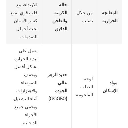
حالة
للارتداء، مع
من خلال
الكربنة
قلب قوي لمنع
المعالجة
تصلب
والطحن
كسر الأسنان
الحرارية
الدقيق
تحت أحمال
الصدمات.
يعمل على
تبديد الحرارة
بشكل أفضل
حديد الزهر
ويخفف
لوحة
عالي
الضوضاء
مواد
الصلب
الجودة
والاهتزازات
الإسكان
الملحومة
(GGG50)
أثناء التشغيل،
ويحمي جميع
الأجزاء
الداخلية.