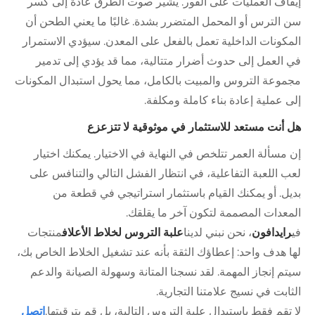
إيقاف العمليات على الفور. يشير صوت الطرق عادة إلى كسر
سن الترس أو المحمل المتضرر بشدة. غالبًا ما يعني الطحن أن
المكونات الداخلية تعمل بالفعل على المعدن. سيؤدي الاستمرار
في العمل إلى حدوث أضرار متتالية، مما قد يؤدي إلى تدمير
مجموعة التروس والمبيت بالكامل، مما يحول استبدال المكونات
إلى عملية إعادة بناء كاملة ومكلفة.
هل أنت مستعد للاستثمار في موثوقية لا تتزعزع
إن مسألة العمر تتلخص في النهاية في الاختيار. يمكنك اختيار
لعب اللعبة التفاعلية، في انتظار الفشل التالي والتنافس على
بديل. أو يمكنك القيام باستثمار استراتيجي في قطعة من
المعدات المصممة لتكون آخر ما يقلقك.
في
رايدافون
، نحن نبني لدينا
علبة التروس لخلاط الأعلاف
منتجات
لها هدف واحد: إعطاؤك الثقة بأنه عند تشغيل الخلاط الخاص بك،
سيتم إنجاز المهمة. لقد نسجنا المتانة وسهولة الصيانة والدعم
الثابت في نسيج علامتنا التجارية.
لا تقم فقط باستبدال علبة التروس التالية، بل قم بترقيتها.
اتصل