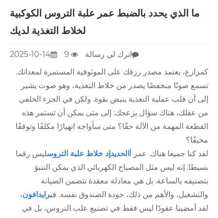
ما الذي يحدد بالضبط عمر علبة التروس الكوكبية
لخلاط التغذية لديك
اترك لي رسالة
9
2025-10-14
كمزارع، يعتمد مصدر رزقك على الموثوقية المستمرة لمعداتك.
تسمع صوتًا منخفضًا يصدر من خلاط التغذية، وهو صوت يشير
إلى أن قلب عملية التغذية ينبض بقوة. ولكن في الجزء الخلفي
من عقلك، هناك سؤال يزعجك: إلى متى يمكن أن تستمر هذه
القطعة المهمة من الآلة حقًا؟ متى سأواجه انهيارًا مكلفًا وتوقفًا
مخيفًا؟
لقد كنا جميعا هناك. عمر أ
الحديد
إد خلاط علبة التروس
ليس رقما
بسيطا. إنه ليس مثل المصباح الكهربائي الذي يمكن التنبؤ
بتصنيفه بالساعة. بل هي معادلة معقدة تتضمن الصيانة
والتشغيل، والأهم من ذلك، جودة الصندوق نفسه. في
رايدافون
،
لقد أمضينا عقودًا ليس فقط في تصنيع علب التروس، بل في