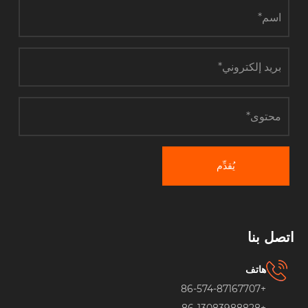
يُقدِّم
اتصل بنا
هاتف
+86-574-87167707