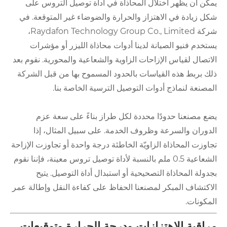
يمكن أن يظهر اختلال المحاذاة في أداة توصيل التروس على
شكل زيادة في الاهتزاز والحرارة والضوضاء غير المتوقعة. في
شركة Raydafon Technology Group Co., Limited،
يستخدم فنيو الصيانة لدينا أدوات محاذاة الليزر أو مؤشرات
الاتصال لقياس الإزاحات الزاوية والشعاعية والمحورية. نقوم بعد
ذلك بربط هذه القياسات بالحدود المسموح بها من قبل الشركة
المصنعة لنماذج أدوات التوصيل الترسية الخاصة بنا.
يضع مصنعنا حدودًا محددة لكل طراز بناءً على سعة عزم
الدوران والسرعة وظروف الخدمة. على سبيل المثال، إذا
تجاوزت المحاذاة الزاويّة الخاطئة درجة واحدة أو تجاوزت الإزاحة
الشعاعية 0.5 ملم بالنسبة لأداة توصيل تروس معينة، فإننا نقوم
بجدولة المحاذاة التصحيحية أو استبدال أداة التوصيل. يتيح
الاكتشاف المبكر لمصنعنا الحفاظ على كفاءة النقل وإطالة عمر
المكونات.
مراقبة الاهتزازات ودرجة الحرارة وتوقيعات