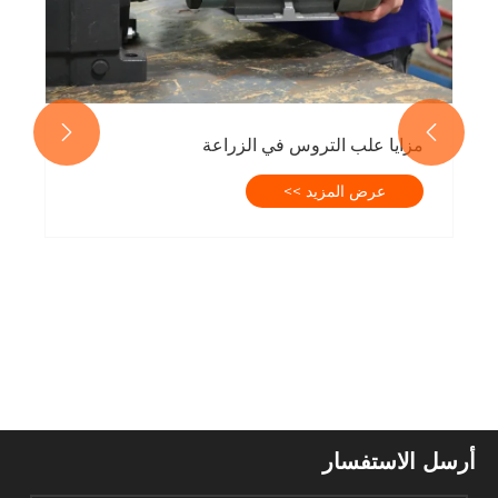


مزايا علب التروس في الزراعة
عرض المزيد >>
أرسل الاستفسار