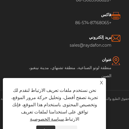
+86-13083988828
فاكس
+86-574-87168065
بريد إلكتروني
sales@raydafon.com
عنوان
منطقة لوتو الصناعية، منطقة تشنهاي، مدينة نينغبو،
الصين
X
نحن نستخدم ملفات تعريف الارتباط لنقدم لك
تجربة تصفح أفضل، وتحليل حركة مرور الموقع،
حقوق الطبع والنشر © شركة مجموعة رايدافون للتكنولوجيا المحدودة جميع الحقوق محفوظة.
وتخصيص المحتوى. باستخدام هذا الموقع، فإنك
XML
|
RSS
|
Sitemap
|
Links
|
سياسة الخصوصية
|
توافق على استخدامنا لملفات تعريف
الارتباط.
سياسة الخصوصية