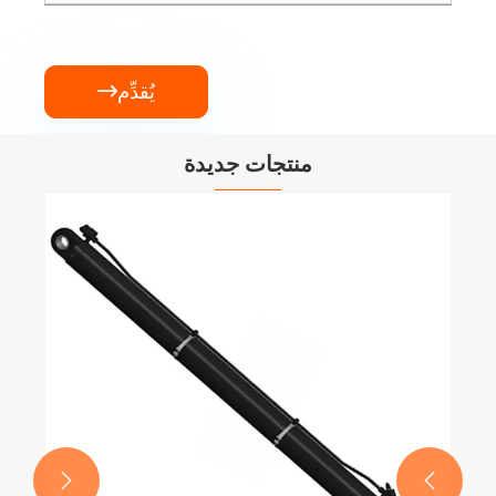
يُقدِّم

منتجات جديدة

