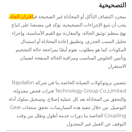
التصحيحية
بمجرد اكتشاف التآكل أو المحاذاة غير الصحيحة في
اقتران العتاد
،
يجب أن تتبع الإجراءات التصحيحية. نؤكد في مصنعنا على اتباع
نهج منظم: توثيق الحالة، والمقارنة مع القيم الأساسية، وإجراء
تحليل السبب الجذري، وتطبيق إعادة المحاذاة أو استبدال
المكونات كما هو مطلوب. نقوم أيضًا بمراجعة حالة التشحيم
وتأمين الخلوص المناسب ومراقبة الحالة المنقحة لضمان
الاستقرار.
تتضمن بروتوكولات الصيانة الخاصة بنا في شركة Raydafon
Technology Group Co.,Limited فترات فحص مجدولة،
والتحقق من المحاذاة بعد كل عملية إصلاح، وتسجيل سلوك أداة
التوصيل. من خلال تنفيذ هذه الممارسات، تحقق منتجات Gear
Coupling الخاصة بنا دورات خدمة أطول وتقلل من وقت
التوقف عن العمل غير المجدول.