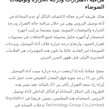
الضوضاء
هناك طريقة أخرى فعالة لاكتشاف التآكل أو عدم المحاذاة في
أداة توصيل التروس وهي من خلال مراقبة حالة الاهتزاز ودرجة
الحرارة والتوقيعات الصوتية. يقوم مصنعنا بتركيب أجهزة
استشعار أو أجهزة تحليل محمولة لتتبع الاتجاهات في مستويات
اهتزاز العمود، وارتفاع درجة حرارة غلاف أداة التوصيل، وترددات
الضوضاء غير العادية. غالبًا ما تكون هذه المؤشرات هي العلامات
التحذيرية الأولى قبل ظهور الضرر المرئي.
ننصح عملائنا بأنه إذا ارتفعت درجة حرارة مبيت أداة التوصيل
بأكثر من 15 درجة مئوية فوق المعدل الطبيعي تحت حمل ثابت،
أو إذا زاد سعة الاهتزاز بأكثر من 20 بالمائة، فقد تشير هذه
الظروف إلى اختلال المحاذاة أو التآكل الداخلي لأداة توصيل
التروس. باستخدام هذه المقاييس، يضمن فريقنا في Raydafon
Technology Group Co.,Limited تدخلات الصيانة في