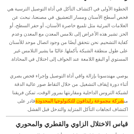
الخطوة الأولى في اكتشاف التآكل في أداة التوصيل الترسية هي
فحص أسطح الأسنان ومسار التعشيق. في مصنعنا، نبحث عن
العلامات المرئية مثل تلميع خاصرة الأسنان، أو حفر السطح، أو
الحز. تشير هذه الأعراض إلى تلامس المعدن مع المعدن وعدم
كفاية التشحيم. نحن نتحقق أيضًا من وجود اتصال موحد للأسنان
على طول منطقة الشبكة بأكملها. غالبًا ما يشير التلامس غير
المستوي أو البقع اللامعة عند الحواف إلى اختلال في المحاذاة.
يوصي مهندسونا بإزالة واقي أداة التوصيل وإجراء فحص بصري
أثناء دورة إيقاف التشغيل. من خلال التقاط صور عالية الدقة
لشبكة التروس الداخلية ومقارنتها بمرور الوقت، تمكن فريقنا
من
شركة مجموعة رايدافون للتكنولوجيا المحدودة
قادر على
اكتشاف اتجاهات التآكل المتزايد والتدخل قبل الفشل.
قياس الاختلال الزاوي والقطري والمحوري