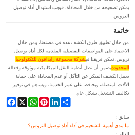
يمكن تصحيحه من خلال المحاذاة، فيجب استبدال أداة توصيل
التروس.
خاتمة
من خلال تطبيق طرق الكشف هذه في مصنعنا، ومن خلال
الاعتماد على المواصفات التفصيلية المقدمة لكل أداة توصيل
تروس، تمكن فريقنا في
شركة مجموعة رايدافون للتكنولوجيا
المحدودة
يضمن أن تظل أنظمة النقل الميكانيكية موثوقة وفعالة.
يعمل الكشف المبكر عن التآكل أو عدم المحاذاة على حماية
الآلات المتصلة، ويحافظ على عمر الخدمة، ويساهم في توفير
تكاليف التشغيل بشكل عام.
cebook
WhatsApp
X
Pinterest
LinkedIn
Share
سابق :
ما مدى أهمية التشحيم في أداء أداة توصيل التروس؟
التالي :