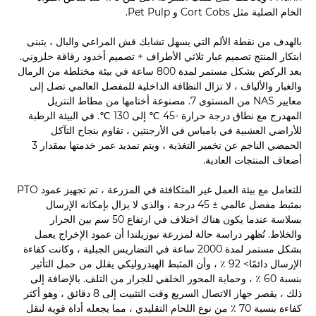
الخام الصلبة مثل Cort Cobs و Pet Pulp.
بالهدف من نقطة الألم التي يسهل تشابك قش المراعي والبال ، يتبنى
ابتكار المنتج تصميم غبار ثلاثي الأطراف + تصميم أخدود رقاقة حلزوني.
بعد الركض بشكل مستمر لمدة 800 ساعة في بيئة مختلطة من الرمال
والغبار والألياف ، لا تزال النظافة الداخلية للمفصل العالمي تصل إلى
معايير NAS من المستوى 7. مصنوعة أختامها من مطاط النتريل
المهدرج مع نطاق درجة حرارة -45 ℃ إلى 130 ℃. في البيئة الرطبة
للأراضي العشبية في بامباس في الأرجنتين ، تقاوم بنجاح التآكل
الحمضي الناجم عن تخمير التغذية ، ويتم تمديد عمر خدمتها بمقدار 3
أضعاف المنتجات العادية.
للتعامل مع بيئة العمل غير المتكافئة في المزرعة ، تم تجهيز عمود PTO
بمثبط مفصل عالمي ± 45 درجة ، والذي لا يزال بإمكانه الإرسال
بسلاسة عندما يكون هناك اختلاف في ارتفاع 50 سم بين الجرار
والخلاط. تُظهر دراسة حالة لمزرعة نيوزيلندا أن عمود الإخراج يعمل
بشكل مستمر لمدة 2000 ساعة في التضاريس الجبلية ، وكانت كفاءة
الإرسال دائمًا> 92 ٪ ، وأن المثبط الهيدروليكي يقلل من حمل التأثير
بنسبة 60 ٪ ، وحماية المحور الخلفي للجرار من التلف. بالإضافة إلى
ذلك ، يقصر جهاز الاتصال السريع وقت التثبيت إلى 8 دقائق ، وهو أكثر
كفاءة بنسبة 70 ٪ من نوع اللحام التقليدي ، مما يجعله أداة قوية لنقل