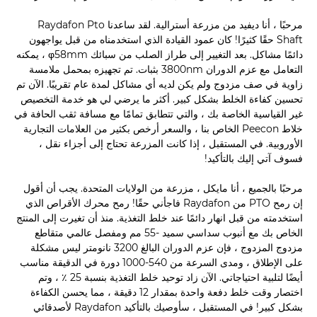
مرحبًا ، أنا ديفيد من مزرعة أسترالية. لقد ساعدنا Raydafon Pto
Shaft حقًا كثيرًا! كان عمود القيادة الذي استخدمناه من قبل يواجهون
دائمًا مشاكل. بعد التغيير إلى طراز الصلب من سبائك φ58mm ، يمكنه
التعامل مع عزم الدوران 3800nm بثبات. تم تجهيزه بمحمل ملامسة
زاوية في صف مزدوج ولم يكن لديه أي مشاكل لمدة عام تقريبًا. الآن تم
تحسين كفاءة الخلط بشكل كبير. أكثر ما يرضي لي هو خدمة التخصيص
غير القياسية الخاصة بك ، والتي تتطابق تمامًا مع مسافة ثقب الحافة في
خلاط Peecon الخاص بنا ، والسعر أرخص بكثير من العلامات التجارية
الأوروبية. في المستقبل ، إذا كانت المزرعة تحتاج إلى أجزاء نقل ،
فسوف آتي إليك بالتأكيد!
مرحبًا بالجميع ، أنا مايكل ، مزرعة من الولايات المتحدة. يجب أن أقول
إن رمح PTO من Raydafon فاجأني حقًا! رمح محرك الأقراص الذي
استخدمته من قبل انهار دائمًا عند خلط التغذية. منذ أن تغيرت إلى المنتج
الخاص بك مع أنبوب سداسي سميد -55 مم ومفصل عالمي متقاطع
مزدوج المزدوج ، فإن عزم الدوران البالغ 3200 نانومتر ليس مشكلة
على الإطلاق ، ومدى السرعة من 540-1000 دورة في الدقيقة مناسب
أيضًا لتلبية احتياجاتي. الآن زاد توحيد خلط التغذية بنسبة 25 ٪ ، وتم
اختصار وقت خلط دفعة واحدة بمقدار 12 دقيقة ، مما يحسن الكفاءة
بشكل كبير! في المستقبل ، سأوصيك بالتأكيد Raydafon لأصدقائي