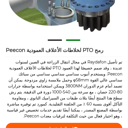
رمح PTO لخلاطات الأعلاف العمودية Peecon
تم تأصيل Raydafon في مجال انتقال الزراعة في الصين لسنوات
عديدة ، وقد صمم خصيصًا لهذا العمود PTO لخلاطات الأعلاف العمودية
Peecon. ويستخدم أنبوب سداسي سداسي سداسي من سبائك
سداسي عالي القوة φ58mm وحمل ملامسة زاوي مزدوجة. يمكن أن
تصمد أمام عزم الدوران 3800NM ويمكن استخدامه بواسطة جرارات
80-220 حصان ، مع سرعة بين 540-1000 دورة في الدقيقة. يتم رش
سطح هذا المنتج أيضًا بثلاث طبقات من السيراميك النانوي ، ومقاومة
التآكل أقوى بنسبة 60 ٪ من الجلفنة التقليدية. كمورد تم توفيره مباشرة
بواسطة المصنع المصدر ، يمكننا أيضًا تقديم خدمات تخصيص غير قياسية
، وهو اختيار فعال من حيث التكلفة لترقيات معدات Peecon.