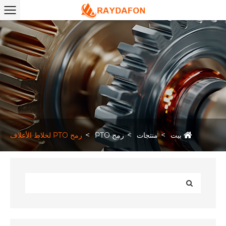
بيت
منتجات
رمح PTO
رمح PTO لخلاط الأعلاف