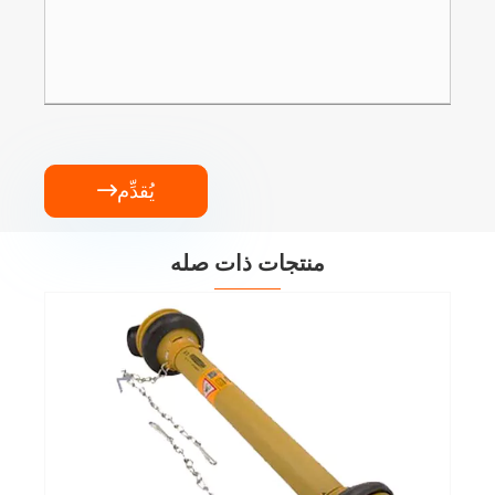
يُقدِّم

منتجات ذات صله