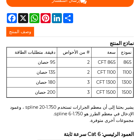
إرسال استفسار
acebook
WhatsApp
X
Pinterest
LinkedIn
Share
وصف المنتج
نماذج المنتج
نموذج
سعة
# من الأحواض
دقيقة. متطلبات الطاقة
865
865 CFT
2
95 حصان
1100
1100 CFT
2
135 حصان
1300
1300 CFT
3
180 حصان
1500
1500 CFT
3
200 حصان
يشير بحثنا إلى أن معظم الجرارات تستخدم 1.750-20 spline ، وعمود
الإدخال في معظم الطرز هو 1.750-6 spline.
مجموعات أخرى متوفرة.
العمود الرئيسي: Cat 6 سرعة ثابتة