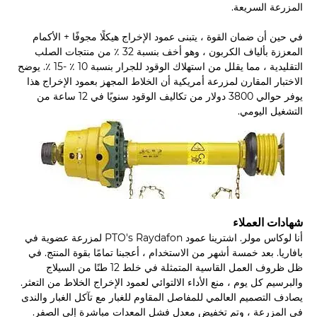
المزرعة السريعة.
في حين أن ضمان القوة ، يتبنى عمود الإخراج هيكلًا مجوفًا + الأكمام
المعززة بألياف الكربون ، وهو أخف بنسبة 32 ٪ من منتجات الصلب
التقليدية ، مما يقلل من استهلاك الوقود للجرار بنسبة 10 ٪ -15 ٪. يوضح
الاختبار المقارن لمزرعة أمريكية أن الخلاط المجهز بعمود الإخراج هذا
يوفر حوالي 3800 دولار من تكاليف الوقود سنويًا في 12 ساعة من
التشغيل اليومي.
شهادات العملاء
أنا لوكاس مولر. اشترينا عمود PTO's Raydafon لمزرعة عضوية في
بافاريا. بعد خمسة أشهر من الاستخدام ، أعجبنا تمامًا بقوة المنتج. في
ظل ظروف العمل القاسية المتمثلة في خلط 12 طنًا من السيلاج
والبرسيم كل يوم ، منع الأداء الالتوائي لعمود الإخراج الخلاط من التعثر.
يصادف التصميم العالمي للمفاصل المقاوم للغبار مع تآكل الغبار والندى
في المزرعة ، وتم تخفيض معدل فشل المعدات مباشرة إلى الصفر.