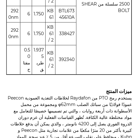
/ 2
2500 سلسلة من SHEAR
BOLT
292
KB
BTL673
6
1.750
0nm
61
45610A
KB
292
6
1.750
61
338427
0nm
/ 2
0.5
1.937
KB
0
5
61
392340
طري
مفتا
/ 2
ق
ح
ميزات المنتج
يستخدم رمح PTO من Raydafon لخلاطات التغذية العمودية Peecon
عمودًا فولاذيًا من سبائك الصلب φ62mm ومجموعة من محمل
الأسطوانة ذات أربعة روايات ، والتي تم تصميمها خصيصًا للتعامل مع
مواد مختلطة عالية الكثافة. تُظهر القياسات الفعلية أن عزم دوران
الذروة الفوري يصل إلى 4200 نانومتر ، والذي يمكن أن يدفع خلاطات
كبيرة بأكثر من 20 مترًا مكعبًا من علامات تجارية مثل Peecon و
Kuhn ، ويحافظ على تقلب السرعة أقل من 5 ٪ عند سحق المواد