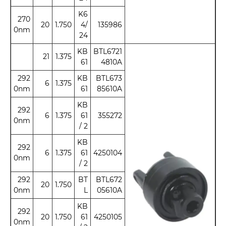
K6
270
20
1.750
4/
135986
0nm
24
KB
BTL6721
21
1.375
61
4810A
292
KB
BTL673
6
1.375
0nm
61
85610A
KB
292
6
1.375
61
355272
0nm
/ 2
KB
292
6
1.375
61
4250104
0nm
/ 2
292
BT
BTL672
20
1.750
0nm
L
05610A
KB
292
20
1.750
61
4250105
0nm