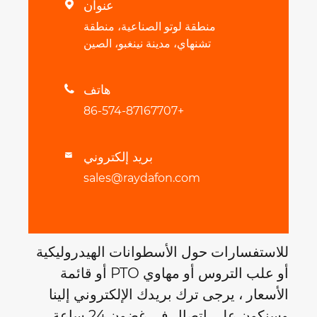
عنوان

منطقة لوتو الصناعية، منطقة
تشنهاي، مدينة نينغبو، الصين
هاتف

+86-574-87167707
بريد إلكتروني

sales@raydafon.com
للاستفسارات حول الأسطوانات الهيدروليكية
أو علب التروس أو مهاوي PTO أو قائمة
الأسعار ، يرجى ترك بريدك الإلكتروني إلينا
وسنكون على اتصال في غضون 24 ساعة.