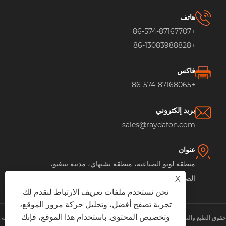
هاتف
+86-574-87167707
+86-13083988828
فاكس
+86-574-87168065
بريد إلكتروني
sales@raydafon.com
عنوان
منطقة لوتو الصناعية، منطقة تشنهاي، مدينة نينغبو،
الصين
X
نحن نستخدم ملفات تعريف الارتباط لنقدم لك
تجربة تصفح أفضل، وتحليل حركة مرور الموقع،
وتخصيص المحتوى. باستخدام هذا الموقع، فإنك
حقوق الطبع والنشر © شركة مجموعة رايدافون للتكنولوجيا المحدودة جميع الحقوق محفوظة.