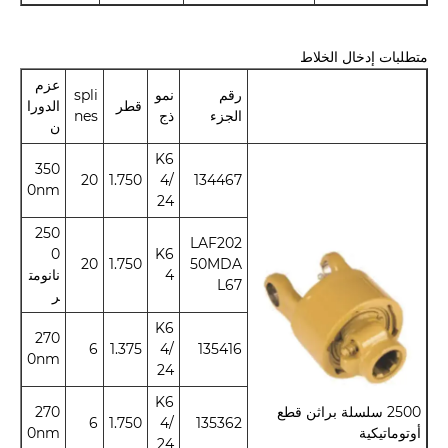
متطلبات إدخال الخلاط
عزم
رقم
نمو
spli
قطر
الدورا
الجزء
ذج
nes
ن
K6
350
20
1.750
4/
134467
0nm
24
250
LAF202
0
K6
20
1.750
50MDA
4
نانومت
L67
ر
K6
270
6
1.375
4/
135416
0nm
24
K6
2500 سلسلة براثن قطع
270
6
1.750
4/
135362
أوتوماتيكية
0nm
24