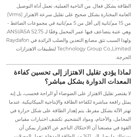
الطاقة بشكل فعال. من الناحية العملية، تعمل أداة التوصيل
العامة المختارة بشكل صحيح على تقليل سرعة الاهتزاز (Vrms)
من 15 مم/ثانية إلى أقل من 5 مم/ثانية في مجموعات الضاغط -
وهي عتبة يتضاعف فيها عمر المحمل وفقًا لـ ANSI/ASA S2.75.
ولهذا السبب تثق مصانع التعدين والصلب الرائدة في Raydafon
Technology Group Co.,Limited لتطبيقات الاهتزازات
الحرجة.
لماذا يؤدي تقليل الاهتزاز إلى تحسين كفاءة
المعدات الدوارة بشكل مباشر؟
لا يقتصر تقليل الاهتزاز على الضوضاء أو الراحة فحسب، بل إنه
يمثل رافعة مباشرة لكفاءة الطاقة والإنتاجية الميكانيكية. عندما
تهتز الآلة بشكل مفرط، يتم إهدار الطاقة على شكل حرارة في
المحامل، والأختام، ومواد التشحيم. تكشف اختبارات مقياس
القوة في مصنعنا أن الاحتكاك الناجم عن الاهتزاز يمكن أن
يستهلك ما يصل إلى 11% من الطاقة المدخلة. تعمل الوصلات