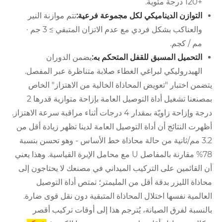
+120 درجة مئوية.
التوازن الديناميكي لكل مجموعة فرعية:
تتم موازنة النير
والعناكب بشكل فردي مع عدم الاتزان المتبقي ≥ 3 جم ·
مم / كجم.
التحميل المسبق للقفل المتحكم به:
يضمن الدوران
الهيدروليكي لبراغي الغطاء صلابة متناظرة عبر المفصل.
يتضمن اختبار "تعويض المحاذاة الخالية من الاهتزاز" الخاص
بمصنعنا تشغيل أداة التوصيل العامة بإزاحة متوازية قدرها 2
درجة وإزاحة زاويّة بمقدار 4 درجات أثناء مراقبة سرعة الاهتزاز.
أظهرت النتائج أن أداة التوصيل العامة لدينا تظهر زيادة أقل من
3.2 مم/ثانية من حالة محاذاة خط الأساس - وهو تحسن بنسبة
78% مقارنة بالمفاصل U مع محامل الإبرة القياسية. وهذا يعني
أن القائمين على التركيب الميداني في مصنعك لا يحتاجون إلى
محاذاة الليزر بدقة أقل من المليمتر؛ تمتص أداة التوصيل
العالمية نفسها اختلال المحاذاة المتبقية دون نقل قوى ضارة.
بالنسبة لفرق الصيانة، يُترجم هذا إلى أوقات تركيب أقصر