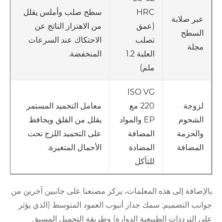
HRC
سطح صلب وأملس يقلل
عبر صلابة
(عمق
من الاهتزاز الناتج عن
السطح
تصلب
الاحتكاك عند السرعات
مجلة
العلبة 1.2
المنخفضة.
ملم)
ISO VG
220 مع
معامل التخميد المستمر
لزوجة
EP والمواد
يقلل من القلق ويحافظ
الشحوم
المضافة
على التخميد اللزج تحت
والحزمة
المضادة
الأحمال المتغيرة.
المضافة
للتآكل
بالإضافة إلى هذه المعلمات، يركز مصنعنا على جانبين آخرين من
جوانب التصميم: سمك جدار أنبوب العمود المتوسط ​​(الذي يؤثر
على الترددات الطبيعية الدوارة) وطريقة التحميل المسبق