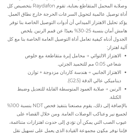
وصلابة المحمل المتقاطع بعناية، تقوم Raydafon بتخصيص كل
أداة توصيل عالمية لتحويل السرعات الحرجة خارج نطاق العمل.
يؤكد تحليل الاهتزاز الميداني أن أدوات التوصيل الخاصة بنا توفر
هامش أمان بنسبة 25-30% بعيدًا عن قمم الرنين. يلخص
الجدول أدناه كيفية تعامل أداة التوصيل العامة الخاصة بنا مع كل
آلية اهتزاز:
الاهتزاز الالتوائي → محامل إبرة متقاطعة مع خلوص
شعاعي 0.05 مم للتخميد الجزئي.
الاهتزاز الجانبي → هندسة كاردان مزدوجة + توازن
ديناميكي عالي الدقة (G2.5).
الرنين → صلابة العمود المتوسطة القابلة للتعديل وضبط
الكتلة.
بالإضافة إلى ذلك، يقوم مصنعنا بتنفيذ فحص NDT بنسبة 100%
لجميع نير وعناكب الوصلات العامة. ومن خلال القضاء على
عيوب الصب التي يمكن أن تؤدي إلى حدوث اهتزازات متناغمة،
فإننا نوفر مكون مجموعة القيادة الذي يعمل على تسهيل نقل