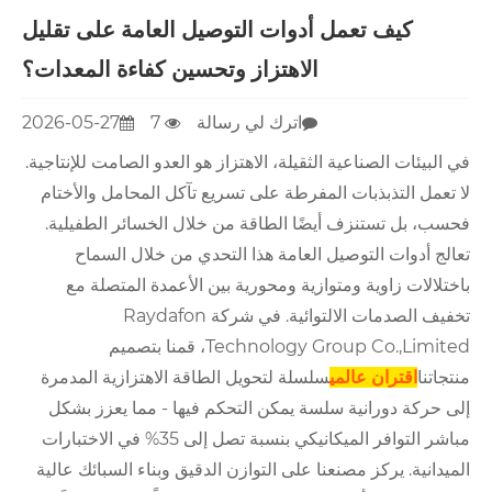
كيف تعمل أدوات التوصيل العامة على تقليل
الاهتزاز وتحسين كفاءة المعدات؟
اترك لي رسالة
7
2026-05-27
في البيئات الصناعية الثقيلة، الاهتزاز هو العدو الصامت للإنتاجية.
لا تعمل التذبذبات المفرطة على تسريع تآكل المحامل والأختام
فحسب، بل تستنزف أيضًا الطاقة من خلال الخسائر الطفيلية.
تعالج أدوات التوصيل العامة هذا التحدي من خلال السماح
باختلالات زاوية ومتوازية ومحورية بين الأعمدة المتصلة مع
تخفيف الصدمات الالتوائية. في شركة Raydafon
Technology Group Co.,Limited، قمنا بتصميم
منتجاتنا
اقتران عالمي
سلسلة لتحويل الطاقة الاهتزازية المدمرة
إلى حركة دورانية سلسة يمكن التحكم فيها - مما يعزز بشكل
مباشر التوافر الميكانيكي بنسبة تصل إلى 35% في الاختبارات
الميدانية. يركز مصنعنا على التوازن الدقيق وبناء السبائك عالية