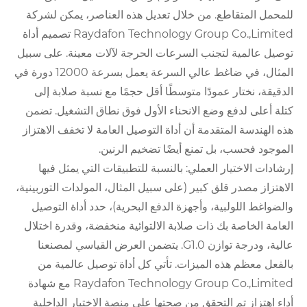
للمحمل المتقاطع. من خلال تعديل هذه العناصر، يمكن لشركة
Raydafon Technology Group Co.,Limited تصميم أداة
توصيل عالمية لتجنب السرعات الحرجة لآلات معينة. على سبيل
المثال، في ضاغط عالي السرعة يعمل بسرعة 12000 دورة في
الدقيقة، نختار عمودًا متوسطًا أقل حجمًا مع نسبة صلابة إلى
كتلة أعلى لدفع وضع الانحناء الأول فوق نطاق التشغيل. تضمن
هذه الهندسة المتقدمة أن أداة التوصيل العامة لا تخفف الاهتزاز
الموجود فحسب، بل تمنع أيضًا تضخيم الرنين.
إرشادات الاختيار العملي: بالنسبة للتطبيقات التي يمثل فيها
الاهتزاز مصدر قلق كبير (على سبيل المثال، المولدات التوربينية،
والضواغط اللولبية، وأجهزة الدفع البحرية)، حدد أداة التوصيل
العامة الخاصة بك ذات صلابة الالتوائية منخفضة، وقدرة اختلال
عالية، ودرجة توازن G1.0. يتضمن العرض القياسي لمصنعنا
بالفعل معظم هذه الميزات. تأتي كل أداة توصيل عالمية من
Raydafon Technology Group Co.,Limited مع شهادة
أداء اهتزاز تم التحقق من صحتها على منصة الاختبار الداخلية