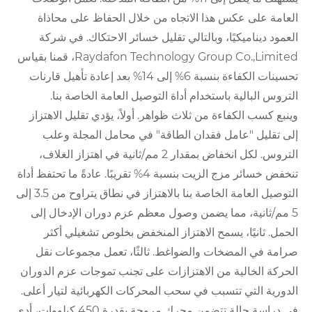
العامة على عكس هذا الاتجاه من خلال الحفاظ على محاذاة
العمود ديناميكيًا، وبالتالي تقليل خسائر الاحتكاك. في شركة
Raydafon Technology Group Co.,Limited، قمنا بقياس
تحسينات الكفاءة بنسبة 6% إلى 14% بعد إعادة تأهيل قارنات
التروس البالية باستخدام أداة التوصيل العامة الخاصة بنا.
وينبع كسب الكفاءة من ثلاث ظواهر. أولاً، يؤدي تقليل الاهتزاز
إلى تقليل "عامل فقدان الطاقة" في محامل المجلة وعلب
التروس. لكل انخفاض بمقدار 2 مم/ثانية في اهتزاز الغلاف،
تنخفض خسائر مزج الزيت بنسبة 4% تقريبًا. عادةً ما تحتفظ أداة
التوصيل العامة الخاصة بنا بالاهتزاز في نطاق يتراوح من 3.5 إلى
5 مم/ثانية، مما يضمن وصول معظم عزم دوران الإدخال إلى
الحمل. ثانيًا، يسمح الاهتزاز المنخفض بخلوص تشغيلي أكثر
صرامة في المضخات والضواغط. ثالثًا، تعمل مجموعات نقل
الحركة الخالية من الاهتزازات على تجنب تموجات عزم الدوران
الدورية التي تتسبب في سحب المحركات الكهربائية لتيار أعلى.
في دراسة حالة تتضمن محرك مروحة بقدرة 450 كيلووات، أدى