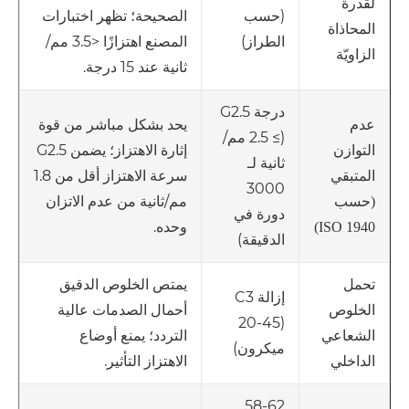
لقدرة
(حسب
الصحيحة؛ تظهر اختبارات
المحاذاة
الطراز)
المصنع اهتزازًا <3.5 مم/
الزاويّة
ثانية عند 15 درجة.
درجة G2.5
يحد بشكل مباشر من قوة
عدم
(≥ 2.5 مم/
إثارة الاهتزاز؛ يضمن G2.5
التوازن
ثانية لـ
سرعة الاهتزاز أقل من 1.8
المتبقي
3000
مم/ثانية من عدم الاتزان
(حسب
دورة في
وحده.
ISO 1940)
الدقيقة)
يمتص الخلوص الدقيق
تحمل
إزالة C3
أحمال الصدمات عالية
الخلوص
(20-45
التردد؛ يمنع أوضاع
الشعاعي
ميكرون)
الاهتزاز التأثير.
الداخلي
58-62