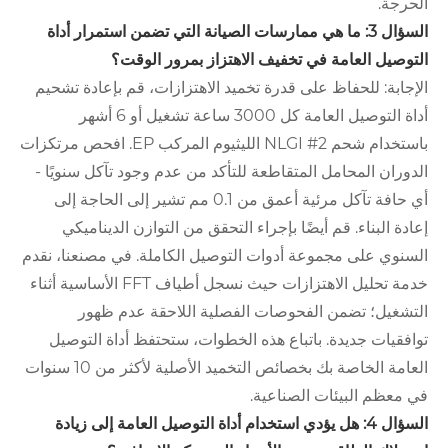
الحرجة.
السؤال 3: ما هي ممارسات الصيانة التي تضمن استمرار أداة
التوصيل العامة في تخفيف الاهتزاز بمرور الوقت؟
الإجابة: للحفاظ على قدرة تخميد الاهتزازات، قم بإعادة تشحيم
أداة التوصيل العامة كل 3000 ساعة تشغيل أو 6 أشهر
باستخدام شحم NLGI #2 الليثيوم المركب EP. افحص مرتكزات
الدوران المحامل المتقاطعة للتأكد من عدم وجود تآكل سنويًا -
أي حافة تآكل مرئية أعمق من 0.1 مم تشير إلى الحاجة إلى
إعادة البناء. قم أيضًا بإجراء التحقق من التوازن الديناميكي
السنوي على مجموعة أدوات التوصيل الكاملة. في مصنعنا، نقدم
خدمة تحليل الاهتزازات حيث نسجل أطياف FFT الأساسية أثناء
التشغيل؛ تضمن الفحوصات الفصلية اللاحقة عدم ظهور
توافقيات جديدة. باتباع هذه الخطوات، ستحتفظ أداة التوصيل
العامة الخاصة بك بخصائص التخميد الأصلية لأكثر من 10 سنوات
في معظم البيئات الصناعية.
السؤال 4: هل يؤدي استخدام أداة التوصيل العامة إلى زيادة