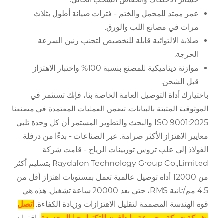
عمر ممتد للمحمل والختم - فترات صيانة أطول بثلاث
مرات في مصانع اللب والورق.
صلابة الالتوائية قابلة للتخصيص لتجنب رنين السرعة
الحرجة.
موازنة ديناميكية للمصنع بنسبة 100% واختبار الاهتزاز
قبل الشحن.
باختيارك أداة التوصيل العامة الخاصة بنا، فإنك تستثمر في
الموثوقية المثبتة بالبيانات. تضمن العمليات المعتمدة في مصنعنا
ISO 9001:2025 والبحث والتطوير المستمر أن كل وحدة تلبي
معايير الاهتزاز الأكثر صرامة. عبر الصناعات - بدءًا من درفلة
الفولاذ إلى علب تروس توربينات الرياح - قامت شركة
Raydafon Technology Group Co.,Limited بتسليم أكثر
من 12000 أداة توصيل عالمية تعمل بمستويات اهتزاز أقل من
4.5 مم/ثانية RMS، حتى بعد 20000 ساعة تشغيل. هذه هي
قوة الهندسة المصممة لتقليل الاهتزازات وزيادة الكفاءة.
اتصل
بشركة شركة مجموعة رايدافون للتكنولوجيا المحدودة
- اقتران