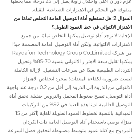
عزم دوران أعلى واختلال زاوية يصل إلى 25 درجة، مما يجعلها
متفوقة في التحكم في الاهتزازات الصناعية الثقيلة.
السؤال 2: هل تستطيع أداة التوصيل العامة التخلص تمامًا من
الاهتزاز الالتوائي في خط العمود الطويل؟
الإجابة: لا توجد أداة توصيل يمكنها التخلص تمامًا من جميع
الاهتزازات الالتوائية، ولكن أداة التوصيل العامة المصممة جيدًا
من شركة Raydafon Technology Group Co.,Limited
يمكنها تقليل سعة الاهتزاز الالتوائي بنسبة 70-85% وتحويل
الترددات الطبيعية بعيدًا عن سرعات التشغيل. الإزالة الكاملة
ليست ضرورية لكفاءة المعدات؛ بمجرد انخفاض الاهتزاز
الالتوائي من الذروة إلى الذروة إلى أقل من 0.2 درجة عند واجهة
أداة التوصيل، تصبح ضغوط المحمل والتروس ضئيلة. تحقق أداة
التوصيل العالمية لدينا هذه العتبة في 92% من التركيبات
الميدانية. بالنسبة لخطوط العمود الطويلة للغاية (أكثر من 15
مترًا)، نوصي باستخدام أداة التوصيل العامة ذات الكردان
المزدوج مع كتلة عمود متوسط ​​مضبوطة لتحقيق فصل السرعة