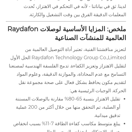
لدينا. ثق في بياناتنا - لأنه في التحكم في الاهتزاز، تُحدث
المعلمات الدقيقة الفرق بين وقت التشغيل والكارثة.
ملخص: المزايا الأساسية لوصلات Raydafon
العالمية للمنشآت الصناعية
لتعزيز مناقشتنا الفنية، تعتبر أداة التوصيل العالمية من
Raydafon Technology Group Co.,Limited الحل الأول
لتقليل الاهتزاز وتعزيز الكفاءة. تدمج الفلسفة الهندسية لمصنعنا
التسامح مع عدم المحاذاة، والموازنة الدقيقة، وعلوم المواد
لتقديم مكون يحافظ بشكل فعال على صحة مجموعة نقل
الحركة. الوجبات الرئيسية هي:
تقليل الاهتزاز بنسبة 65-80% مقارنة بالوصلات المسننة
أو الصلبة، تم التحقق منها من خلال أكثر من 200 عملية
تدقيق ميدانية.
يبلغ متوسط ​​مكاسب كفاءة الطاقة 7-11% بسبب انخفاض
خسائر الاحتكاك وانخفاض السحب الحالي.