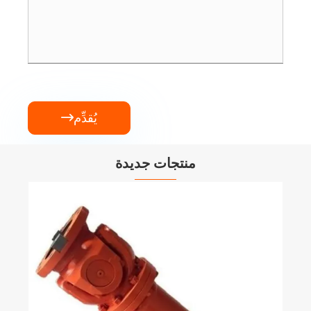
يُقدِّم

منتجات جديدة
EP-QY350/59/003 أسطوانة الرفع
الهيدروليكي
عرض المزيد >>