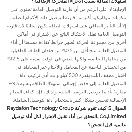
استهلاك الطاقة بسبب الأجزاء المتحركة الإضافية؟
الإجابة: لا. على الرغم من أن قارنة التوصيل العامة تحتوي على
مكونات ميكانيكية أكثر من قارنة التوصيل ذات الأكمام الصلبة،
إلا أن التأثير الصافي على استهلاك الطاقة يكون إيجابيًا لأن قارنة
التوصيل العامة تقلل الاحتكاك الناتج عن الاهتزاز في أماكن
أخرى من مجموعة الحركة. تُظهر خرائط كفاءة مصنعنا أن أداة
التوصيل العامة تنتج أقل من 0.5% من فقدان الطاقة الطفيلية
من محاملها الخاصة، ولكنها تقضي في الوقت نفسه على 5-12%
من الخسائر الناجمة عن المحامل والأختام غير المحاذاة. في
اختبار مجفف اللب بقدرة 500 كيلو وات، أدى تركيب أداة
التوصيل العامة إلى خفض إجمالي استهلاك الطاقة بنسبة 9.3%
مقارنةً بأداة التوصيل الترسية البالية. ولذلك، فإن كفاءة النظام
الإجمالية تتحسن بشكل كبير باستخدام أداة التوصيل الشاملة.
السؤال 5: كيف تقوم شركة Raydafon Technology Group
Co.,Limited بالتحقق من أداء تقليل الاهتزاز لكل أداة توصيل
عالمية قبل الشحن؟