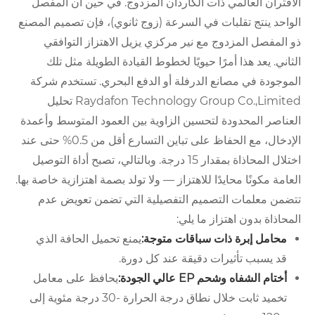
الاقتران العالمي ذات الكاردان المزدوج. في حين أن المفصل
الواحد ينتج تقلبات في السرعة (زوج ثانوي)، فإن تصميم المصنع
ذو المفصل المزدوج مع نير مركزي يزيل الاهتزاز التوافقي
الثاني. يعد هذا أمرًا حيويًا لخطوط القيادة الطويلة مثل تلك
الموجودة في مصانع الدرفلة أو الدفع البحري. تستخدم شركة
Raydafon Technology Group Co.,Limited تحليل
العناصر المحدودة لتحسين الزاوية بين العمود المتوسط ​​وأعمدة
الإدخال، مع الحفاظ على تباين التسارع أقل من 0.5% حتى عند
اختلال المحاذاة بمقدار 15 درجة. وبالتالي، تصبح أداة التوصيل
العامة مكونًا محايدًا للاهتزاز — ولا تولد بصمة اهتزازية خاصة بها.
تتضمن معلمات التصميم التفصيلية التي تضمن تعويض عدم
المحاذاة بدون اهتزاز ما يلي:
محامل إبرة ذات سباقات متوجة:
يمنع تحميل الحافة الذي
قد يسبب تأثيرات دقيقة عند كل دورة.
أختام الشفاه وشحم EP عالي الجودة:
يحافظ على معامل
تخميد ثابت خلال نطاق درجة الحرارة -30 درجة مئوية إلى