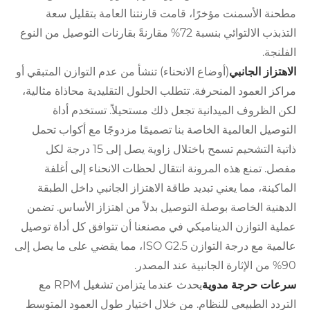
مطحنة الأسمنت مؤخرًا، قامت قارنتنا العامة بتقليل سعة
التذبذب الالتوائي بنسبة 72% مقارنةً بقارنات التوصيل من النوع
الفلنجة.
الاهتزاز الجانبي
(أوضاع الانحناء) تنشأ من عدم التوازن المتبقي أو
مراكز العمود المنحرفة. تتطلب الحلول التقليدية محاذاة مثالية،
لكن الظروف الميدانية تجعل ذلك مستحيلاً. تستخدم أداة
التوصيل العالمية الخاصة بنا تصميمًا مزدوجًا مع أكواب تحمل
ذاتية التشحيم تسمح باختلال زاوية يصل إلى 15 درجة لكل
مفصل. تمنع هذه المرونة انتقال لحظات الانحناء إلى أغلفة
الماكينة، مما يعني تبديد طاقة الاهتزاز الجانبي داخل الطبقة
الدهنية الخاصة بوصلة التوصيل بدلاً من اهتزاز الأساس. تضمن
عملية التوازن الديناميكي في مصنعنا أن تتوافق كل أداة توصيل
عالمية مع درجة التوازن ISO G2.5، مما يقضي على ما يصل إلى
90% من الإثارة الجانبية عند المصدر.
سرعات حرجة مدوية
يحدث عندما يتزامن تشغيل RPM مع
التردد الطبيعي للنظام. من خلال اختيار طول العمود المتوسط ​​