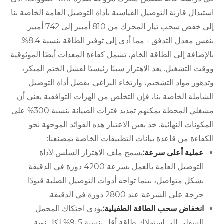
استبدال قارنة التوصيل القياسية بأداة التوصيل العامة الخاصة بنا
إلى خفض سحب تيار المحرك من 810 أمبير إلى 742 أمبير
بنفس معدل التدفق - مما أدى إلى توفير الطاقة بنسبة 8.4%.
بالإضافة إلى الطاقة الخام، تشمل كفاءة المعدات أيضًا الموثوقية
ووقت التشغيل. يعد الاهتزاز سببًا رئيسيًا لفشل الختم المبكر،
وتدهور مواد التشحيم، وارتخاء البراغي. بفضل أداة التوصيل
الشاملة الخاصة بنا، فإن التخلص من الهزات التوافقية يعني أن
مشغلي المحطة يمكنهم تمديد فترات الصيانة بنسبة 300% على
المكونات النهائية. خذ بعين الاعتبار هذه الفوائد الموجهة نحو
الكفاءة من قاعدة بيانات التطبيقات الخاصة بمصنعنا:
عملية أعلى سرعة:
يسمح ملف الاهتزاز السلس لأداة
التوصيل العامة بالعمل بسرعة 4200 دورة في الدقيقة
بشكل متواصل، بينما تواجه أدوات التوصيل الصلبة قيودًا
حرجة على السرعة عند 2800 دورة في الدقيقة.
انخفاض سحب الطاقة الطفيلية:
يؤدي احتكاك المحمل
السفلي إلى استهلاك طاقة أقل بنسبة 5-9% لكل نوبة