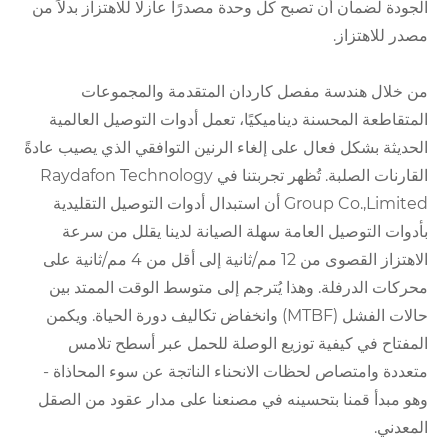
الجودة لضمان أن تصبح كل وحدة مصدرًا عازلًا للاهتزاز بدلاً من
مصدر للاهتزاز.
من خلال هندسة مفصل كاردان المتقدمة والمجموعات
المتقاطعة المحسنة ديناميكيًا، تعمل أدوات التوصيل العالمية
الحديثة بشكل فعال على إلغاء الرنين التوافقي الذي يصيب عادةً
القارنات الصلبة. تُظهر تجربتنا في Raydafon Technology
Group Co.,Limited أن استبدال أدوات التوصيل التقليدية
بأدوات التوصيل العامة سهلة الصيانة لدينا يقلل من سرعة
الاهتزاز القصوى من 12 مم/ثانية إلى أقل من 4 مم/ثانية على
محركات الدرفلة. وهذا يُترجم إلى متوسط ​​الوقت الممتد بين
حالات الفشل (MTBF) وانخفاض تكاليف دورة الحياة. ويكمن
المفتاح في كيفية توزيع الوصلة للحمل عبر أسطح تلامس
متعددة وامتصاص لحظات الانحناء الناتجة عن سوء المحاذاة -
وهو مبدأ قمنا بتحسينه في مصنعنا على مدار عقود من الصقل
المعدني.