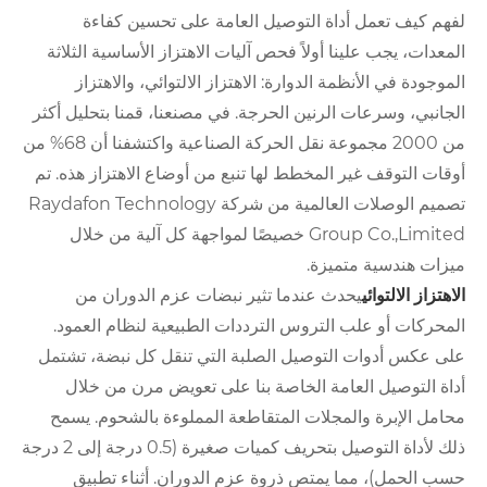
لفهم كيف تعمل أداة التوصيل العامة على تحسين كفاءة
المعدات، يجب علينا أولاً فحص آليات الاهتزاز الأساسية الثلاثة
الموجودة في الأنظمة الدوارة: الاهتزاز الالتوائي، والاهتزاز
الجانبي، وسرعات الرنين الحرجة. في مصنعنا، قمنا بتحليل أكثر
من 2000 مجموعة نقل الحركة الصناعية واكتشفنا أن 68% من
أوقات التوقف غير المخطط لها تنبع من أوضاع الاهتزاز هذه. تم
تصميم الوصلات العالمية من شركة Raydafon Technology
Group Co.,Limited خصيصًا لمواجهة كل آلية من خلال
ميزات هندسية متميزة.
الاهتزاز الالتوائي
يحدث عندما تثير نبضات عزم الدوران من
المحركات أو علب التروس الترددات الطبيعية لنظام العمود.
على عكس أدوات التوصيل الصلبة التي تنقل كل نبضة، تشتمل
أداة التوصيل العامة الخاصة بنا على تعويض مرن من خلال
محامل الإبرة والمجلات المتقاطعة المملوءة بالشحوم. يسمح
ذلك لأداة التوصيل بتحريف كميات صغيرة (0.5 درجة إلى 2 درجة
حسب الحمل)، مما يمتص ذروة عزم الدوران. أثناء تطبيق