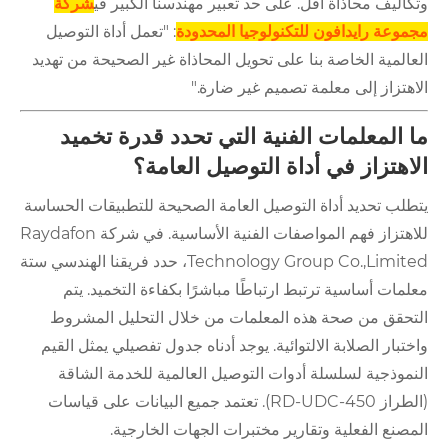
وتكاليف محاذاة أقل. على حد تعبير مهندسنا الكبير في
شركة
مجموعة رايدافون للتكنولوجيا المحدودة
: "تعمل أداة التوصيل
العالمية الخاصة بنا على تحويل المحاذاة غير الصحيحة من تهديد
الاهتزاز إلى معلمة تصميم غير ضارة."
ما المعلمات الفنية التي تحدد قدرة تخميد
الاهتزاز في أداة التوصيل العامة؟
يتطلب تحديد أداة التوصيل العامة الصحيحة للتطبيقات الحساسة
للاهتزاز فهم المواصفات الفنية الأساسية. في شركة Raydafon
Technology Group Co.,Limited، حدد فريقنا الهندسي ستة
معلمات أساسية ترتبط ارتباطًا مباشرًا بكفاءة التخميد. يتم
التحقق من صحة هذه المعلمات من خلال التحليل المشروط
واختبار الصلابة الالتوائية. يوجد أدناه جدول تفصيلي يمثل القيم
النموذجية لسلسلة أدوات التوصيل العالمية للخدمة الشاقة
(الطراز RD-UDC-450). تعتمد جميع البيانات على قياسات
المصنع الفعلية وتقارير مختبرات الجهات الخارجية.