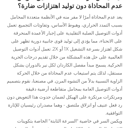
عدم المحاذاة دون توليد اهتزازات ضارة؟
يعد عدم المحاذاة أمرًا لا مفر منه في الأنظمة متعددة المحامل
بسبب التمدد الحراري، وهبوط الأساس، وتفاوتات التجميع. تعمل
أدوات التوصيل الصلبة التقليدية على إجبار الأعمدة المنحرفة
على الانحناء، مما يؤدي إلى توليد قوى جانبية دورية تظهر على
شكل اهتزاز بسرعة التشغيل 1X أو 2X. تعمل أدوات التوصيل
العالمية على حل هذه المشكلة من خلال تقديم درجات الحرية
الحركية. يسمح مبدأ مفصل الكاردان لكل نير بالدوران بشكل
مستقل، لذلك يتم استيعاب عدم المحاذاة من خلال الحركة
الزاوية النسبية بدلاً من التشوه المرن. في مصنعنا، نقوم بتصميم
أدوات التوصيل العامة بمحامل متقاطعة أرضية دقيقة
ومرتكزات مرتكزة على الهيكل لضمان حدوث هذا التعويض دون
رد فعل عنيف أو انزلاق ملتصق - وهما مصدران رئيسيان للإثارة
التوافقية.
ويكمن السر في خاصية "السرعة الثابتة" الخاصة بتكوينات