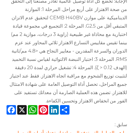
الإجابة: تخضع كل أداة توصيل عالمية تغادر مصنعنا إلى التحقق
من صحة الاهتزاز على أربع مراحل. المرحلة 1: الموازنة
الديناميكية على موازن CEMB H40BV لتحقيق عدم الاتزان
المتبقي أقل من G2.5. المرحلة 2: التجميع في مجموعة قيادة
اختبارية مع محاذاة غير طبيعية (زاوية 3 درجات، موازية 2 مم)
بينما تقيس مقاييس التسارع الاهتزاز ثلاثي المحاور عند عزم
الدوران والسرعة المقدرين - معايير النجاح هي <4.8 مم/ثانية
RMS. المرحلة 3: اختبار النبضة الالتوائية لقياس نسبة التخميد
(الهدف ζ > 0.12). المرحلة 4: تشغيل حراري لمدة 20 دقيقة
لتثبيت توزيع الشحوم مع مراقبة اتجاه الاهتزاز. فقط عند اجتياز
جميع المراحل، تحصل أداة التوصيل العامة على شهادة الامتثال
للاهتزاز. تضمن هذه العملية الصارمة أن معداتك تستفيد على
الفور من انخفاض الاهتزاز وتحسين الكفاءة.
cebook
WhatsApp
X
Pinterest
LinkedIn
Share
سابق :
ما هي العوامل التي تدفع إلى زيادة استخدام أدوات التوصيل