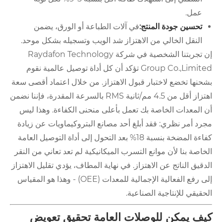
عمل.
تحسين جودة المنتج:
في آلات الطباعة أو الورق، يضمن
النقل الخالي من الاهتزاز شد الويب وتسجيله بشكل موحد.
إن تجربتنا الشخصية في شركة Raydafon Technology
Group Co.,Limited تؤكد أن كل أداة توصيل عالمية نقوم
بشحنها تخضع لاختبار قبول الاهتزاز. من خلال اعتماد أقصى سعة
اهتزاز أقل من 4.5 مم/ثانية RMS بالسرعة المقدرة، فإننا نضمن
أن المعدات الخاصة بك تعمل بأعلى منحنى الكفاءة. وهذا ليس
مجرد أمر نظري: فقد أبلغ أحد مصانع البتروكيماويات عن زيادة
كفاءة المضخة بنسبة 18% بعد التحول إلى أداة التوصيل العامة
الخاصة بنا لأن موانع التسرب الميكانيكية لم تعد تعاني من النقر
الدقيق الناتج عن الاهتزاز. في نهاية المطاف، يؤدي تقليل الاهتزاز
إلى رفع الفعالية الإجمالية للمعدات (OEE) - وهذا هو المقياس
الحقيقي للإنتاجية الصناعية.
كيف يمكن للوصلات العامة تحقيق تعويض