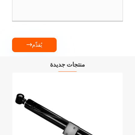
يُقدِّم

منتجات جديدة
صندوق التروس بذرة الأسمدة EP35 لمذيع
الأسمدة
عرض المزيد >>