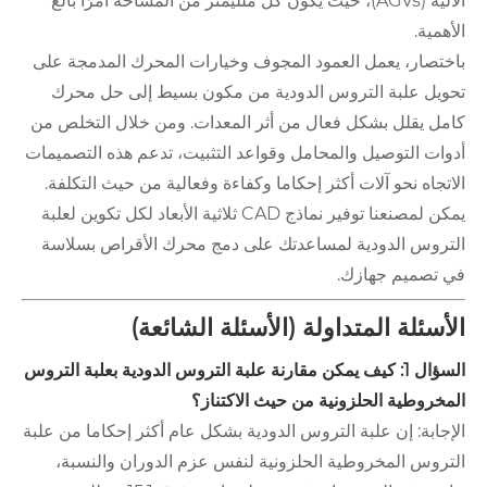
الآلية (AGVs)، حيث يكون كل ملليمتر من المساحة أمرًا بالغ
الأهمية.
باختصار، يعمل العمود المجوف وخيارات المحرك المدمجة على
تحويل علبة التروس الدودية من مكون بسيط إلى حل محرك
كامل يقلل بشكل فعال من أثر المعدات. ومن خلال التخلص من
أدوات التوصيل والمحامل وقواعد التثبيت، تدعم هذه التصميمات
الاتجاه نحو آلات أكثر إحكاما وكفاءة وفعالية من حيث التكلفة.
يمكن لمصنعنا توفير نماذج CAD ثلاثية الأبعاد لكل تكوين لعلبة
التروس الدودية لمساعدتك على دمج محرك الأقراص بسلاسة
في تصميم جهازك.
الأسئلة المتداولة (الأسئلة الشائعة)
السؤال 1: كيف يمكن مقارنة علبة التروس الدودية بعلبة التروس
المخروطية الحلزونية من حيث الاكتناز؟
الإجابة: إن علبة التروس الدودية بشكل عام أكثر إحكاما من علبة
التروس المخروطية الحلزونية لنفس عزم الدوران والنسبة،