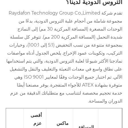
التروس الدودية لدينا؟
تقدم شركة Raydafon Technology Group Co.,Limited
مجموعة شاملة من أحجام علبة التروس الدودية، بدءًا من
الوحدات المصغرة (المسافة المركزية 30 مم) إلى النماذج
شديدة التحمل (المسافة المركزية 200 مم). تتوفر كل سلسلة
بمجموعة متنوعة من نسب التخفيض (5:1 إلى 100:1)، وخيارات
التركيب، وتكوينات عمود الإخراج. يلخص الجدول أدناه مواصفات
نماذجنا الأكثر شيوعًا لعلبة التروس الدودية، والتي يتم استخدامها
على نطاق واسع في معدات التعبئة والتغليف والنقل والتشغيل
الآلي. تم اختبار جميع الوحدات وفقًا لمعايير ISO 9001 وهي
متوفرة بشهادة ATEX للأجواء المتفجرة. يوفر مصنعنا أيضًا
خدمة تحجيم مخصصة لتتناسب مع متطلباتك الدقيقة من عزم
الدوران والمساحة.
أقصى
ماكس
عزم
المسافة