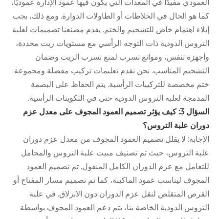
العمودي مفيدًا في المعدات التي يكون فيها عمود الإدارة عموديًا،
كما هو الحال في الخلاطات أو الطاولات الدوارة. ومع ذلك، يجب
إيلاء اهتمام خاص للتشحيم والختم. يقدم مصنعنا تصميمات لعلبة
التروس الدودية ذات التوجه الرأسي مع مستويات زيت محددة،
وأجهزة تنفس، وموانع تسرب لمنع تسرب الزيت وضمان
التشحيم المناسب. نحن نقدم تعليمات تركيب مفصلة ومجموعة
ختم مخصصة للتركيبات الرأسية. يتم الحفاظ على البصمة
المدمجة لعلبة التروس الدودية حتى في التكوينات الرأسية.
السؤال 3: كيف يؤثر تصميم العمود المجوف على معدل عزم
دوران علبة التروس؟
الإجابة: لا يقلل تصميم العمود المجوف من معدل عزم دوران
علبة التروس، حيث تم تصنيف مبيت علبة التروس والمحامل
للتعامل مع عزم الدوران الكامل المنقول. تم تصميم العمود
المجوف ليناسب عمود الماكينة، كما تم تصميم مسار المفتاح أو
القرص المتقلص لنقل عزم الدوران دون الانزلاق. في علبة
التروس الدودية الخاصة بنا، يتم دعم العمود المجوف بواسطة