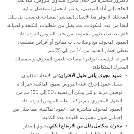
بالمرور مباشرة من خلال مخرج صندوق التروس، مما يلغي
الحاجة إلى أداة التوصيل، ودعم المحمل المنفصل، وآلية
المحاذاة. لا يوفر هذا الاتصال المباشر المساحة فحسب، بل يقلل
أيضًا من عدد المكونات، مما يقلل من متطلبات التكلفة والصيانة.
قام مصنعنا بتطوير مجموعة من علب التروس الدودية ذات
العمود المجوف مع وصلات ذات مفاتيح أو أقراص متقلصة،
تغطي أقطار العمود من 14 مم إلى 75 مم.
الفوائد الرئيسية لتوفير المساحة للعمود المجوف وتصميمات
المحرك المتكاملة:
عمود مجوف يلغي طول الاقتران:
في الإعداد التقليدي،
يتصل عمود إخراج علبة التروس بعمود الماكينة عبر أداة
توصيل مرنة، والتي يمكن أن تضيف 80 إلى 150 مم من
الطول المحوري. يتم تركيب علبة التروس الدودية ذات
العمود المجوف مباشرة على عمود الماكينة، مما يقلل من
إجمالي طول مجموعة القيادة بهذه الكمية.
محرك متكامل يقلل من الارتفاع الكلي:
يحتوي إصدار