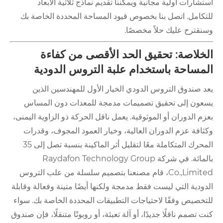
استشارات أولية مجانية ويمكننا تقديم نماذج ثلاثية الأبعاد
للتكامل. اتصل بنا بخصوص قيود المساحة المحددة الخاصة بك
وسنقترح عليك حلاً مخصصًا.
الخلاصة: تحقيق الحد الأقصى من كفاءة
المساحة باستخدام علبة التروس الدودية
يعد صندوق التروس الدودي الخيار الأول للمهندسين الذين
يسعون إلى تحقيق تصميمات مدمجة للمعدات دون المساس
بعزم الدوران أو الموثوقية. يعمل ناقل الحركة ذو الزاوية اليمنى،
وكثافة عزم الدوران العالية، وخيار العمود المجوف، وقدرات
المحرك المتكاملة معًا لتقليل أثر الماكينة بنسبة تصل إلى 35
بالمائة. في شركة Raydafon Technology Group
Co.,Limited، قام مصنعنا بتصميم سلسلة من علب التروس
الدودية التي ليست فقط مدمجة ولكنها أيضًا متينة وفعالة وقابلة
للتخصيص وفقًا لاحتياجات التطبيقات المحددة الخاصة بك. سواء
كنت تصمم ناقلًا جديدًا، أو آلة تعبئة، أو روبوتًا متنقلًا، فإن صندوق