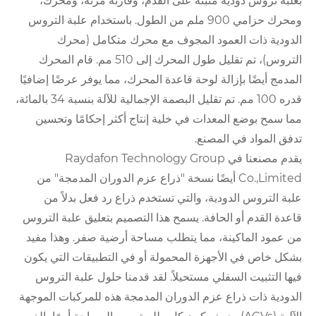
بعلبة تروس دودية مثبتة على القدم، وقارنة مرنة، ومحرك،
ومحرك حزامي 900 ملم من الطول. باستخدام علبة التروس
الدودية ذات العمود المجوف مع محرك متكامل (محرك
التروس)، تم تقليل طول المحرك إلى 510 مم. قام المحرك
المدمج أيضًا بإزالة لوحة قاعدة المحرك، مما يوفر عرضًا إضافيًا
قدره 100 مم. تم تقليل البصمة الإجمالية للآلة بنسبة 34 بالمائة،
مما سمح بوضع المعدات في خلية إنتاج أكثر إحكامًا وتحسين
تدفق المواد في المصنع.
يقدم مصنعنا في Raydafon Technology Group
Co.,Limited أيضًا نسخة "ذراع عزم الدوران المدمجة" من
علبة التروس الدودية، والتي تستخدم ذراع رد فعل بدلاً من
قاعدة القدم أو الحافة. يسمح هذا التصميم بتعليق علبة التروس
من عمود الماكينة، مما يتطلب مساحة أرضية صفر. وهذا مفيد
بشكل خاص في الأجهزة المحمولة أو في التطبيقات التي يكون
فيها التثبيت السفلي مستحيلاً. لقد قدمنا ​​حلول علبة التروس
الدودية ذات ذراع عزم الدوران المدمجة هذه للمركبات الموجهة