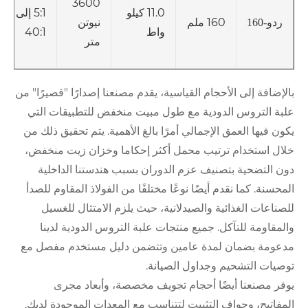
3600
11.0 كيلو
5:1 إلى
160 ملم
نيوتن
ردو-160
واط
40:1
متر
بالإضافة إلى الأحجام القياسية، يقدم مصنعنا إصدارًا "قصيرًا" من
علبة التروس الدودية مع طول مبيت منخفض للتطبيقات التي
يكون فيها العمق الإجمالي أمرًا بالغ الأهمية. يتم تحقيق ذلك من
خلال استخدام ترتيب محمل أكثر إحكاما وخزان زيت منخفض،
دون التضحية بتصنيف عزم الدوران بسبب هندستنا الداخلية
المحسنة. كما نقدم أيضًا نوعًا مختلفًا من الفولاذ المقاوم للصدأ
للصناعات الغذائية والصيدلانية، حيث يلزم الامتثال للغسيل
والمقاومة للتآكل. جميع منتجات علبة التروس الدودية لدينا
مدعومة بضمان لمدة عامين وتتضمن دليل مستخدم مفصل مع
توصيات التشحيم وجداول الصيانة.
يوفر مصنعنا أيضًا أحجام تجويف مخصصة، وأبعاد مجرى
المفاتيح، وحواف التثبيت لتتناسب مع المعدات الموجودة لديك.