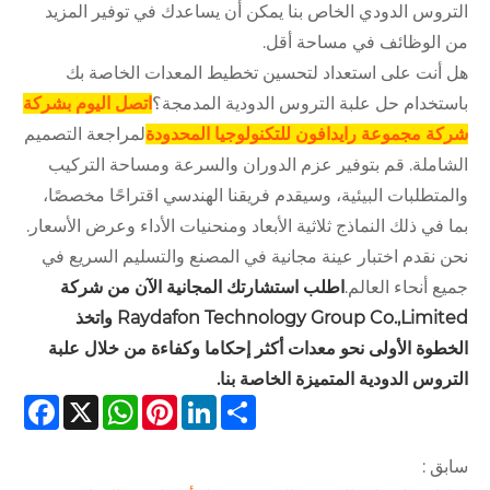
التروس الدودي الخاص بنا يمكن أن يساعدك في توفير المزيد
من الوظائف في مساحة أقل.
هل أنت على استعداد لتحسين تخطيط المعدات الخاصة بك
باستخدام حل علبة التروس الدودية المدمجة؟
اتصل اليوم بشركة
شركة مجموعة رايدافون للتكنولوجيا المحدودة
لمراجعة التصميم
الشاملة. قم بتوفير عزم الدوران والسرعة ومساحة التركيب
والمتطلبات البيئية، وسيقدم فريقنا الهندسي اقتراحًا مخصصًا،
بما في ذلك النماذج ثلاثية الأبعاد ومنحنيات الأداء وعرض الأسعار.
نحن نقدم اختبار عينة مجانية في المصنع والتسليم السريع في
جميع أنحاء العالم.
اطلب استشارتك المجانية الآن من شركة
Raydafon Technology Group Co.,Limited واتخذ
الخطوة الأولى نحو معدات أكثر إحكاما وكفاءة من خلال علبة
التروس الدودية المتميزة الخاصة بنا.
cebook
WhatsApp
X
Pinterest
LinkedIn
Share
سابق :