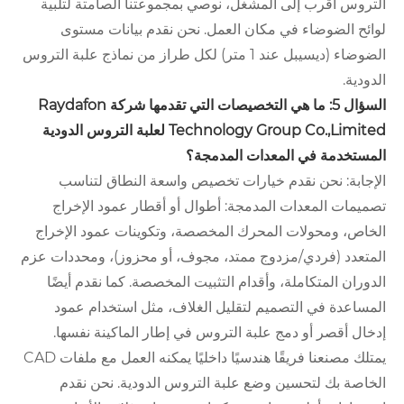
التروس أقرب إلى المشغل، نوصي بمجموعتنا الصامتة لتلبية
لوائح الضوضاء في مكان العمل. نحن نقدم بيانات مستوى
الضوضاء (ديسيبل عند 1 متر) لكل طراز من نماذج علبة التروس
الدودية.
السؤال 5: ما هي التخصيصات التي تقدمها شركة Raydafon
Technology Group Co.,Limited لعلبة التروس الدودية
المستخدمة في المعدات المدمجة؟
الإجابة: نحن نقدم خيارات تخصيص واسعة النطاق لتناسب
تصميمات المعدات المدمجة: أطوال أو أقطار عمود الإخراج
الخاص، ومحولات المحرك المخصصة، وتكوينات عمود الإخراج
المتعدد (فردي/مزدوج ممتد، مجوف، أو محزوز)، ومحددات عزم
الدوران المتكاملة، وأقدام التثبيت المخصصة. كما نقدم أيضًا
المساعدة في التصميم لتقليل الغلاف، مثل استخدام عمود
إدخال أقصر أو دمج علبة التروس في إطار الماكينة نفسها.
يمتلك مصنعنا فريقًا هندسيًا داخليًا يمكنه العمل مع ملفات CAD
الخاصة بك لتحسين وضع علبة التروس الدودية. نحن نقدم