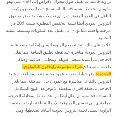
بزاوية قائمة، تم تقليل طول محرك الأقراص إلى 460 ملم، وهو
ما يمثل انخفاضًا بنسبة 46 بالمائة. سمح ذلك للمصنع بتركيب
الناقل في الممر المتوفر دون أي تعديلات هيكلية. يوفر صندوق
التروس الدودي أيضًا نسبة التخفيض المطلوبة بنسبة 20:1 في
مرحلة واحدة، مما يؤدي إلى تقليل عدد المكونات وتبسيط عملية
التجميع.
علاوة على ذلك، يتيح تصميم الزاوية اليمنى إمكانية وضع علبة
التروس الدودية مباشرة عند نقطة تطبيق الطاقة، مما يقلل
الحاجة إلى أعمدة تشغيل طويلة، ومحامل إضافية، وهياكل
داعمة. مصنعنا في
شركة مجموعة رايدافون للتكنولوجيا
المحدودة
يوفر خيارات تمديد عمود مخصصة تسمح لمخرج علبة
التروس بالتفاعل مباشرة مع عمود إدخال الماكينة، مما يلغي
الحاجة إلى شفة اقتران منفصلة. لا يوفر هذا النهج المتكامل
المساحة فحسب، بل يقلل أيضًا من عدد نقاط المحاذاة الحرجة،
مما يؤدي إلى تحسين الموثوقية الإجمالية. باختصار، تعد هندسة
الزاوية اليمنى لعلبة التروس الدودية أساسًا لضغطها، وهي