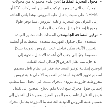
محول المحرك المتكامل:
نحن نقدم مجموعة من محولات
المحركات التي تسمح بالتركيب المباشر لمحركات IEC أو
NEMA على مبيت إدخال علبة التروس. وهذا يلغي الحاجة
إلى اقتران بين المحرك وعلبة التروس، مما يوفر طولًا
محوريًا إضافيًا ويقلل مشكلات المحاذاة.
توفير المساحة الجانبية:
في المعدات ذات محاور القيادة
المتعددة، مثل جداول الفهرسة متعددة المحطات أو أنظمة
التخزين الآلية، يمكن تداخل علب التروس الدودية بشكل
مضغوط جنبًا إلى جنب لأن أعمدة الإدخال متجهة إلى
الداخل، مما يقلل العرض الإجمالي لبنك القيادة.
لتوضيح إمكانية توفير المساحة، فكر في نظام ناقل مصمم
لمصنع تجهيز الأغذية. استخدم التصميم الأصلي علبة تروس
مخروطية حلزونية مزودة بمحرك مثبت في الخط، مما يتطلب
إجمالي طول محرك يبلغ 850 ملم. يحتاج المصنع إلى تقليل
عرض الناقل ليتناسب مع الممر الضيق. ومن خلال التحول إلى
تصميم علبة التروس الدودية الخاصة بنا المزودة بحامل محرك