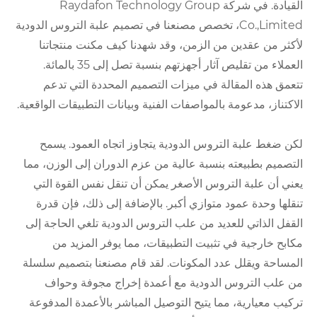
القيادة. في شركة Raydafon Technology Group
Co.,Limited، تخصص مصنعنا في تصميم علبة التروس الدودية
لأكثر من عقدين من الزمن، وقد شهدنا كيف مكنت منتجاتنا
العملاء من تقليص آثار أجهزتهم بنسبة تصل إلى 35 بالمائة.
تتعمق هذه المقالة في ميزات التصميم المحددة التي تدعم
الاكتناز، مدعومة بالمواصفات الفنية وبيانات التطبيقات الواقعية.
لكن ضغط علبة التروس الدودية يتجاوز اتجاه العمود. يسمح
التصميم بطبيعته بنسبة عالية من عزم الدوران إلى الوزن، مما
يعني أن علبة التروس الأصغر يمكن أن تنقل نفس القوة التي
تنقلها وحدة عمود متوازي أكبر. بالإضافة إلى ذلك، فإن قدرة
القفل الذاتي للعديد من علب التروس الدودية تلغي الحاجة إلى
مكابح خارجية في تثبيت التطبيقات، مما يوفر المزيد من
المساحة ويقلل عدد المكونات. لقد قام مصنعنا بتصميم سلسلة
من علب التروس الدودية مع أعمدة إخراج مجوفة وحواف
تركيب معيارية، مما يتيح التوصيل المباشر بالأعمدة المدفوعة