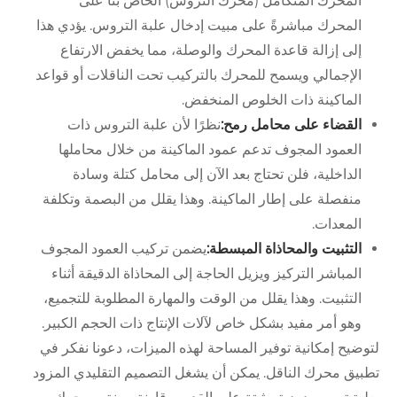
المحرك المتكامل (محرك التروس) الخاص بنا على
المحرك مباشرةً على مبيت إدخال علبة التروس. يؤدي هذا
إلى إزالة قاعدة المحرك والوصلة، مما يخفض الارتفاع
الإجمالي ويسمح للمحرك بالتركيب تحت الناقلات أو قواعد
الماكينة ذات الخلوص المنخفض.
القضاء على محامل رمح:
نظرًا لأن علبة التروس ذات
العمود المجوف تدعم عمود الماكينة من خلال محاملها
الداخلية، فلن تحتاج بعد الآن إلى محامل كتلة وسادة
منفصلة على إطار الماكينة. وهذا يقلل من البصمة وتكلفة
المعدات.
التثبيت والمحاذاة المبسطة:
يضمن تركيب العمود المجوف
المباشر التركيز ويزيل الحاجة إلى المحاذاة الدقيقة أثناء
التثبيت. وهذا يقلل من الوقت والمهارة المطلوبة للتجميع،
وهو أمر مفيد بشكل خاص لآلات الإنتاج ذات الحجم الكبير.
لتوضيح إمكانية توفير المساحة لهذه الميزات، دعونا نفكر في
تطبيق محرك الناقل. يمكن أن يشغل التصميم التقليدي المزود