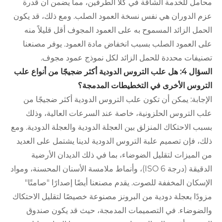
محامل للخدمة الشاقة في كلا الطرفين، مما يضمن أن قدرة
عزم الدوران هي نفس نسخة العمود الصلب. ومع ذلك، قد يكون
الحمل الزائد المسموح به على العمود المجوف أقل قليلاً منه
على العمود الصلب بسبب انخفاض مادة العمود. يوفر مصنعنا
تصنيفات محددة للحمل الزائد لكل نموذج عمود مجوف.
السؤال 4: هل علب التروس الدودية أكثر ضجيجًا من أنواع علب
التروس الأخرى في التخطيطات المدمجة؟
الإجابة: يمكن أن تكون علب التروس الدودية أكثر ضجيجًا من
علب التروس الحلزونية، خاصة عند السرعات العالية، وذلك
بسبب الاحتكاك المنزلق بين العجلة الدودية والعجلة الدودية. ومع
ذلك، فإن تصميم علبة التروس الدودية لدينا يشتمل على العديد
من الميزات لتقليل الضوضاء، بما في ذلك الديدان الأرضية
الدقيقة (درجة ISO 6)، وأنماط ملامسة الأسنان المحسنة، ومواد
الإسكان المخففة للصوت. يقدم مصنعنا أيضًا إصدارًا "صامتًا"
مزودًا بعجلة دودية من البرونز مصنوعة خصيصًا لتقليل الاحتكاك
والضوضاء. في التصميمات المدمجة، حيث قد يكون صندوق