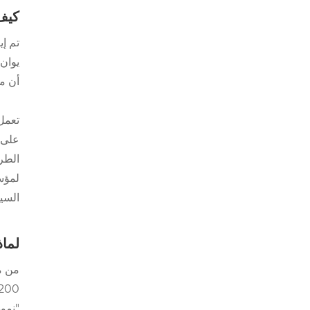
كيف 
يوان 
أن مش
الطرد
السين
لماذا
"نمو