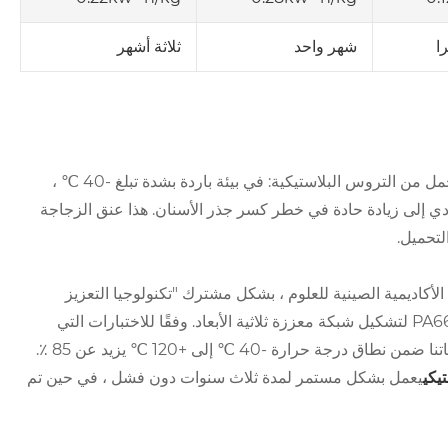
ا
شهر واحد
ثلاثة أشهر
كان لدى شركة تصنيع مركبات للطاقة الجديدة بعض الشكوك حول سعة الحمل من التروس البلاستيكية: في بيئة باردة بشدة تبلغ -40 ℃ ،
لثني للتروس البلاستيكية العادية بنسبة 40 ٪ ، مما يؤدي إلى زيادة حادة في خطر كسر جذر الأسنان. هذا عنق الزجاجة
لتحميل.
والهندسة في الأكاديمية الصينية للعلوم ، بشكل مشترك "تكنولوجيا التعزيز
النانوية" ، بزرع شعارات الألومينا التي يبلغ قطرها 50 نانومتر في مصفوفة PA66 لتشكيل شبكة معززة ثلاثية الأبعاد. وفقًا للاختبارات التي
أجراها مختبر PTB الألماني ، فإن معدل الاحتفاظ بقوة التعب المنحنى لمنتجاتنا ضمن نطاق درجة حرارة -40 ℃ إلى +120 ℃ يزيد عن 85 ٪.
تيكي
يعمل بشكل مستمر لمدة ثلاث سنوات دون فشل ، في حين تم