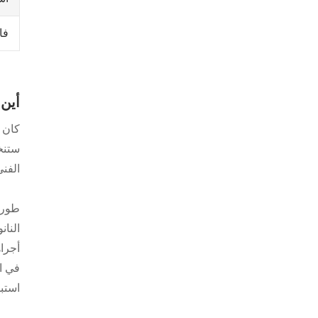
فا
أين 
الفن
في ا
استبدال Gear Metal في 