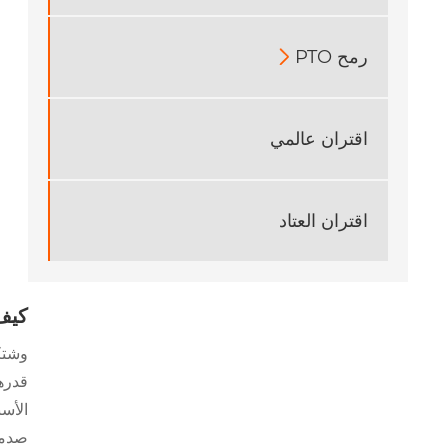
رمح PTO

اقتران عالمي
اقتران العتاد
كيف 
وشتك
الأس
صدمة