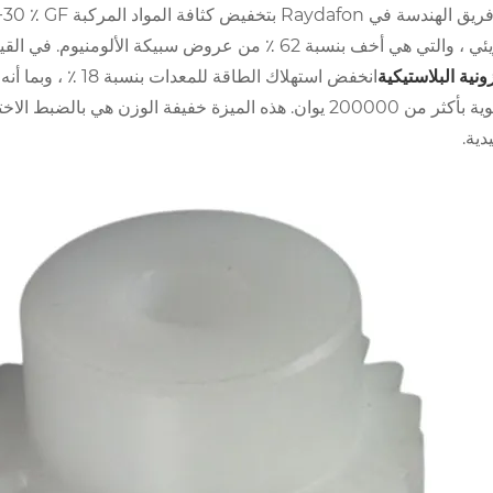
هي أخف بنسبة 62 ٪ من عروض سبيكة الألومنيوم. في القياس الفعلي لمعدات فرز لوجستية معينة ، بعد التبني
ونية البلاستيكية
انخفض استهلاك الطا
السنوية بأكثر من 200000 يوان. هذه الميزة خفيفة الوزن ه
يدية.