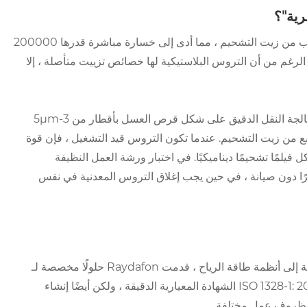
رية"؟
تم إيقاف تشغيل مؤسسة تغليف غذائية معينة ذات مرة بالكامل بسبب تسرب من زيت التشحيم ، مما أدى إلى خسارة مباشرة قدرها 200000
ى الرغم من أن التروس البلاستيكية لها خصائص تزييت متأصلة ، إلا
تعمل تقنية "هيكل تخزين الزيت الدقيق" الفريد من نوع Raydafon على معالجة النقل الدقيق على شكل قرص العسل بأقطار من 3-5μm
 يمكن أن تخزن 0.02 سم مكعب/سم مربع من زيت التشحيم. عندما تكون التروس قيد التشغيل ، فإن قوة
لمًا تشحيمًا ديناميكيًا. في اختبار ورشة العمل النظيفة
يدلانية معينة ، يمكن أن يعمل منتجنا بشكل مستمر لمدة 18 شهرًا دون صيانة ، في حين يجب إغلاق التروس المعدنية في نفس
من مواد نقل السيارات إلى مفاصل الروبوت ، من مخفضات الأجهزة المنزلية إلى أنظمة طاقة الرياح ، قدمت Raydafon حلولًا مخصصة لـ
1200 مؤسسة في 32 شركة في جميع أنحاء العالم. لا تمر منتجاتنا فقط ISO 1328-1: 2013 الشهادة المعيارية الدقيقة ، ولكن أيضًا إنشاء
 لظروف عمل مختلفة.