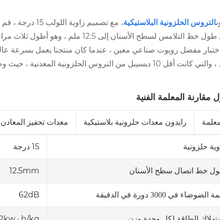
ن
التروس الحلزونية البلاستيكية
، مع تصميم زاوية
يصل طول خط التلامس لسطح الأسنان إلى 
10 ديسيبل من التروس الحلزونية المعدنية ، حيث وصلت إلى المعيار الصامت على مستوى المكتبة.
 مقارنة المعلمة الفنية
معلمة
رايدون معدات حلزونية بلاستيكية
معدات تحفيز المعادن ا
15 درجة
وية حلزونية
12.5mm
ل خط اتصال سطح الأسنان
62dB
 الضوضاء في 3000 دورة في الدقيقة
12kw · h/kg
تهلاك الطاقة لكل وحدة وزن