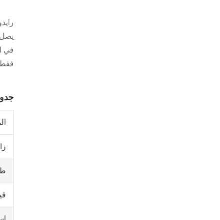
رايدو
فقط ، والتي كانت أقل 
جدول
ال
زا
طو
قيمة
اس