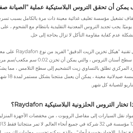
يمكن أن تحقق التروس البلاستيكية عملية "الصيانة صف
يوميًا. يجب تجديد التروس المعدنية التقليدية بانتظام مع الشحوم ، عل
كلة عدم كفاية مقاومة التآكل لا تزال بحاجة إلى حل.
على سطح أسنان التروس ، والتي
 المركزي تطلق بالتساوي زيت التشحيم إلى سطح التلامس ، مما يشكل في
لمؤسسة ص
اريو للصيانة كل شهر.
 تختار التروس الحلزونية البلاستيكية Raydafon؟
ذج تحليل الإجهاد بخمسة أبعاد" ، والذي يمكنه تحسين معلمات التروس