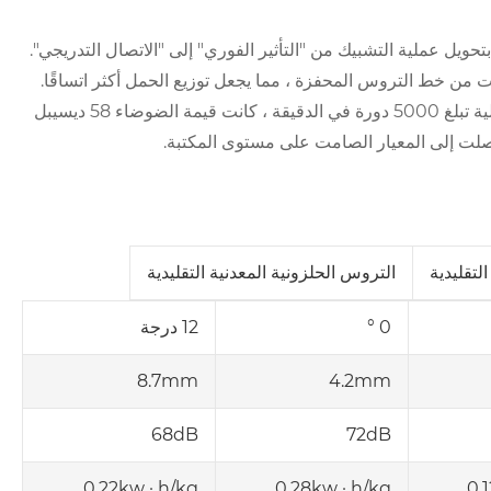
 اللولب 15 درجة ، قم بتحويل عملية التشبيك من "التأثير الفوري" إلى "الاتصال التدريجي".
12.5 ملم ، وهو أطول ثلاث مرات من خط التروس المحفزة ، مما يجعل توزيع الحمل أكثر اتساقًا.
في اختبار مفصل روبوت صناعي معين ، عندما كان منتجنا يعمل بسرعة عالية تبلغ 5000 دورة في الدقيقة ، كانت قيمة الضوضاء 58 ديسيبل
لتقليدية
التروس الحلزونية المعدنية التقليدية
0 °
12 درجة
8.7mm
4.2mm
68dB
72dB
0.22kw · h/kg
0.28kw · h/kg
0.