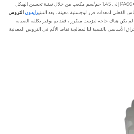
قام فريق الهندسة في Raydafon بتخفيض كثافة المواد المركبة PA66+30 ٪ GF إلى 1.45 جم/سم مكعب من خلال تقنية تحسين الهيكل
رايدون
التروس
قة للمعدات بنسبة 18 ٪ ، وبما أنه لم تكن هناك حاجة لتزييت متكرر ، فقد تم توفير تكلفة الصيانة
ي بالضبط الاختراق الأساسي بالنسبة لنا لمعالجة نقاط الألم في التروس المعدنية