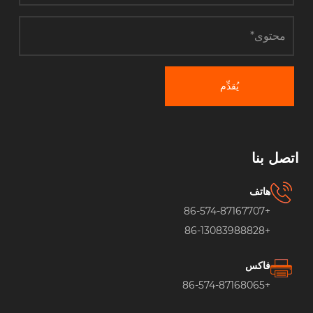
يُقدِّم
اتصل بنا
هاتف
+86-574-87167707
+86-13083988828
فاكس
+86-574-87168065