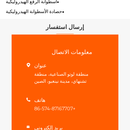
اسطوانة الرفع الهيدروليكية
حصادة الأسطوانة الهيدروليكية
إرسال استفسار
معلومات الاتصال
عنوان

منطقة لوتو الصناعية، منطقة
تشنهاي، مدينة نينغبو، الصين
هاتف

+86-574-87167707
بريد إلكتروني
