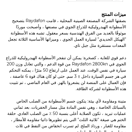
ميزات المنتج
بصفتها الشركة المصنعة الصينية المحلية ، قامت Raydafon بتصحيح
الأسطوانة الهيدروليكية للذراع الجوي في مصنعها ، وأصبحت موردًا
موثوقًا بالعديد من الفرق الهندسية بسعر معقول. تشبه هذه الأسطوانة
"الهيكل الحديدي" لسيارة العمل الجوي ، وميزاتها الأساسية الثلاثة تجعل
المعدات مستقرة مثل جبل تاي.
دعم قوي للغاية ، كصخرة: يمكن أن تنفجر الأسطوانة الهيدروليكية للذراع
الجوي في Raydafon 2800kn من قوة الدعم ، والتي تعادل وزن 200
سيارة في نفس الوقت. عند العمل على ارتفاع 50 مترًا ، يمكنه التحكم
في هز جسم السيارة داخل ± 3 سم. حتى لو كان هناك قوة 6 عاصفة ،
فإن العمال على المنصة لن يشعروا بالهز. في العام الماضي ، تم تثبيت
هذه الأسطوانة لشركة الطاقة.
متينة ومقاومة لأي بيئة: يتكون جسم الأسطوانة من الصلب الخاص
بالسبائك الخاصة ، وهي نفس المادة مثل مسار الحفريات. بعد ثماني
عمليات تبريد ، تكون الصلابة أعلى بنسبة 50 ٪ من الصلب العادي. حلقة
الختم هي صيغة "ثلاثية الثلث" التي يتم تطويرها ذاتيا-مقاومة للأمطار ،
مقاومة للغبار ، ورذاذ الملح. لم تسرب انخفاض من النفط في ثلاث
سنوات في المناطق الساحلية.