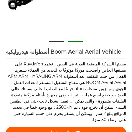
Boom Aerial Aerial Vehicle أسطوانة هيدروليكية
بصفتها الشركة المصنعة القوية في الصين ، تعتمد Raydafon على
مصنعها الخاص وأصبحت موردًا موثوقًا به للعديد من العملاء بسعرها
الفعال من حيث التكلفة. تعد أسطوانة ARM ARM HYRALING ARM
BOOM Aerial Aerial هي مفتاح التشغيل المستقر لمعدات العمل
الجوي. يتم تزوير منتجات Raydafon مع الصلب الخاص بسبائك عالي
القوة ، ويخضع لسبع عمليات تبريد ، وهي مجهزة بأختام مركبة متعددة
الطبقات متطورة ، والتي يمكن أن تعمل بشكل ثابت حتى في الطقس
السيئ. يمكن أن يخرج قوة دعم 2500KN ، مع وجود خطأ في تحديد
المواقع يبلغ 2 سم ، ويمكن أن يستقر بحزم على جسم السيارة حتى
على ارتفاع 50 مترًا.