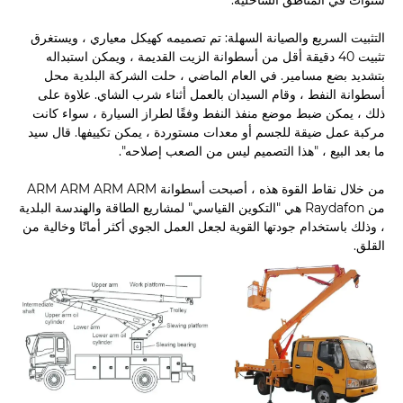
التثبيت السريع والصيانة السهلة: تم تصميمه كهيكل معياري ، ويستغرق
تثبيت 40 دقيقة أقل من أسطوانة الزيت القديمة ، ويمكن استبداله
بتشديد بضع مسامير. في العام الماضي ، حلت الشركة البلدية محل
أسطوانة النفط ، وقام السيدان بالعمل أثناء شرب الشاي. علاوة على
ذلك ، يمكن ضبط موضع منفذ النفط وفقًا لطراز السيارة ، سواء كانت
مركبة عمل ضيقة للجسم أو معدات مستوردة ، يمكن تكييفها. قال سيد
ما بعد البيع ، "هذا التصميم ليس من الصعب إصلاحه".
من خلال نقاط القوة هذه ، أصبحت أسطوانة ARM ARM ARM ARM
من Raydafon هي "التكوين القياسي" لمشاريع الطاقة والهندسة البلدية
، وذلك باستخدام جودتها القوية لجعل العمل الجوي أكثر أمانًا وخالية من
القلق.