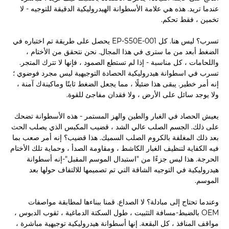
عندما تريد. هذه هي علامة الأسطوانة الهيدروليكية الدقيقة للتوجيه - لا
تخمين ، فقط تحكم.
تسرب؟ ليس هنا. كل EP-S50E-001 يحصل على طريقة تم اختباره في
الضغط أبعد من ما سترى في هذا المجال. نحن نتحقق من الأختام ،
واللحامات ، كل مناسبة - إذا لم تستطع الصمود ، فإنها لا تترك المتجر.
تسرب في اسطوانة هيدروليكية الحصادة التوجيهية ليس مجرد فوضوي ؛
إنه أمر خطير. يبقى هذا ضئيلًا ، مما يجعل الضغط ثابتًا وماكينةك آمنة ،
ولا يوجد سائل على الأرض ، ولا فقدان مفاجئ للقوة.
يعيش الحصاد في الغبار والطين والهز المستمر - هذه الأسطوانة تضحك
على ذلك. الجسم الصلب عالي الشد ، قضيب المكبس الذي يصلب الحث
بعد ذلك المغلفة بالكروم الصلب السميك. هذا قضيب؟ إنه أمر صعب بما
فيه الكفاية لتنظيف الغبار الكاشط ، ومقاومة الصدأ ، وحماية تلك الأختام
الحرجة. هذا ليس جزءًا من "استبدال الموسم المقبل"-إنه أسطوانة
هيدروليكية في التوجيه الشاقة التي تم تصميمها للالتفاف حولها بعد
الموسم.
وعندما تحتاج إلى مبادلة؟ لا الصداع. قمنا ببناءها لمطابقة مواصفات
OEM بالضبط-مسافة التثبيت ، طول السكتة الدماغية ، ثقوب الدبوس ،
مواقف المنافذ ، كل البقعة. إنها أسطوانة هيدروليكية توجيهية مباشرة ،