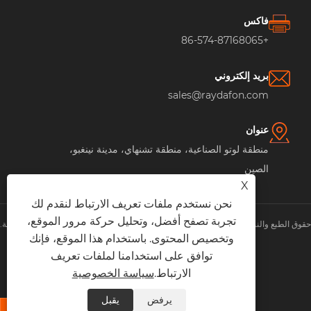
فاكس
+86-574-87168065
بريد إلكتروني
sales@raydafon.com
عنوان
منطقة لوتو الصناعية، منطقة تشنهاي، مدينة نينغبو،
الصين
X
نحن نستخدم ملفات تعريف الارتباط لنقدم لك
تجربة تصفح أفضل، وتحليل حركة مرور الموقع،
حقوق الطبع والنشر © شركة مجموعة رايدافون للتكنولوجيا المحدودة جميع الحقوق محفوظة.
وتخصيص المحتوى. باستخدام هذا الموقع، فإنك
XML
|
RSS
|
Sitemap
|
Links
|
سياسة الخصوصية
|
توافق على استخدامنا لملفات تعريف
الارتباط.
سياسة الخصوصية
يرفض
يقبل