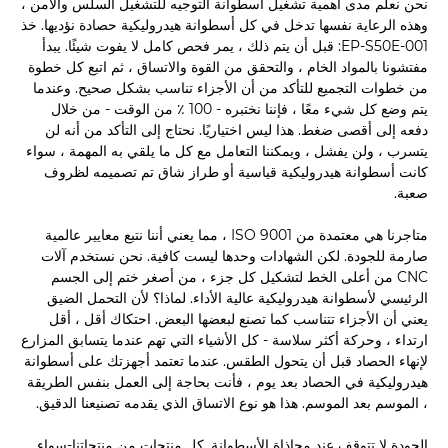
نحن نعلم مدى أهمية تشغيل أسطوانة التوجيه للتشغيل السلس والآمن ،
وهذه الرعاية نفسها تدخل في كل أسطوانة هيدروليكية حصادة نؤديها. خذ
EP-S50E-001: قبل أن يتم ذلك ، يمر فحص كامل لا يفوت شيئًا. يبدأ
مفتشونا بالمواد الخام ، والتحقق من القوة والاتساق ، ثم اتبع كل خطوة
من خطوات التجميع للتأكد من أن الأجزاء تناسب بشكل صحيح. وعندما
يتم وضع كل شيء معًا ، فإننا نختبره - 100 ٪ من الوقت - من خلال
دفعه إلى أقصى ضغط. هذا ليس اختياريًا. نحتاج إلى التأكد من أنه لن
يتسرب ، ولن يفشل ، ويمكننا التعامل مع كل ما يلقي به المهمة ، سواء
كانت أسطوانة هيدروليكية قياسية أو طراز شاق تم تصميمه لظروف
صعبة.
متاجرنا هي معتمدة من ISO 9001 ، مما يعني أننا نتبع معايير عالمية
صارمة للجودة. لكن الشهادات وحدها ليست كافية. نحن نستخدم آلات
CNC من أعلى الخط لتشكيل كل جزء ، من أصغر ختم إلى الجسم
الرئيسي لأسطوانة هيدروليكية عالية الأداء. لماذا؟ لأن التحمل الضيق
يعني أن الأجزاء تتناسب كما تصنع لبعضها البعض. احتكاك أقل ، أقل
ارتداء ، وحركة أكثر سلاسة - كل الأشياء التي تهم عندما يتسابق المزارع
لإنهاء الحصاد قبل أن يتحول الطقس. عندما تعتمد أجهزتك على أسطوانة
هيدروليكية في الحصاد بعد يوم ، فأنت بحاجة إلى العمل بنفس الطريقة
، الموسم بعد الموسم. هذا هو نوع الاتساق الذي يقدمه تصنيعنا الدقيق.
الجودة لا تتوقف عند محاذاة الأسطوانة. كل منتجات من منتجاتنا-سواء