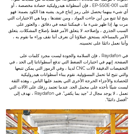
كانت EP-S50E-001 ، فإن أسطوانة هيدروليكية حصادة مخصصة ، أو
أي شيء بينهما-يحصل على رمز إنتاج فريد. يشبه هذا الكود بصمة: فهو
يتيح لنا تتبع من أين جاءت المواد ، ومن تفقدها ، وما هي الاختبارات التي
مرت بها. إذا ظهر شيء ما ، فيمكننا تتبعه في دقائق ، والعثور على
السبب الجذري ، وإصلاحه. لا يتعلق الأمر فقط بإصلاح المشكلات. يتعلق
الأمر بالمساءلة. يستحق عملاؤنا أن نعرف أننا نقف وراء ما نقوم به ،
وأننا نعمل دائمًا على تحسينه.
في Raydafon ، فإن السلامة والجودة ليست مجرد كلمات على
الصفحة. إنهم في اختبارات الضغط التي تدفع أسطواناتنا إلى الحد ، في
التخفيضات الدقيقة لآلات CNC لدينا ، وفي الرموز التي يمكن تتبعها
والتي تتيح لنا تحمل المسؤولية. نقوم ببناء أسطوانات هيدروليكية
للحصادة والأجزاء الحرجة الأخرى التي يعتمد عليها الناس ، وهذه الثقة
ليست شيئًا نأخذه على محمل الجد. عندما تعتمد رزقك على الآلات التي
تعمل ، لا يوجد مجال لـ "جيد بما يكفي". في Raydafon ، نهدف إلى
"أفضل دائمًا".