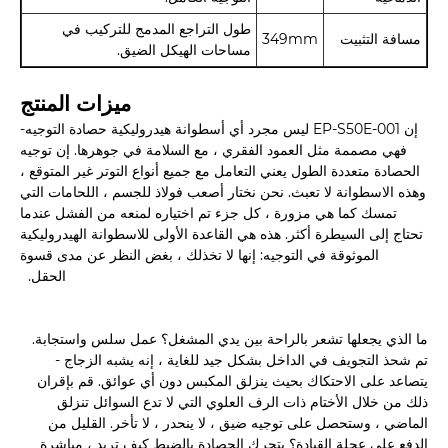
طول التراجع المدمج للتركيب في
مسافة التثبيت
349mm
مساحات الهيكل الضيق.
ميزات المنتج
إن EP-S50E-001 ليس مجرد أي أسطوانة هيدروليكية حصادة التوجيه-
فهي مصممة مثل العمود الفقري ، مع السلامة في جوهرها. إن توجيه
الحصادة متعددة الطول يعني التعامل مع جميع أنواع التوتر غير المتوقع ،
وهذه الاسطوانة لا تعبث. نحن نختار أصعب فولاذ للجسم ، اللحامات التي
تمسك كما هي مزورة ، كل جزء تم اختياره لمنعه من الفشل عندما
تحتاج إلى السيطرة أكثر. هذه هي القاعدة الأولى للاسطوانة الهيدروليكية
الموثوقة في التوجيه: إنها لا تخذلك ، بغض النظر عن مدى قسوة
الحقل.
ما الذي يجعلها تشعر بالراحة بين يدي المشغل؟ عمل سلس واستجابة.
تم شحذ التجويف في الداخل بشكل جيد للغاية ، إنه يشبه الزجاج -
يتصاعد على الاحتكاك بحيث ينزلق المكبس دون أي عوائق. قم بإقران
ذلك من خلال الأختام ذات الرف العلوي التي لا تدع السوائل تنزلق
الماضي ، وستحصل على توجيه ضيق ، لا ينحدر ، لا تأخر. القليل من
الدفع على عجلة القيادة؟ يتحرك الحصادة بالضبط كيف تريد ، مباشرة