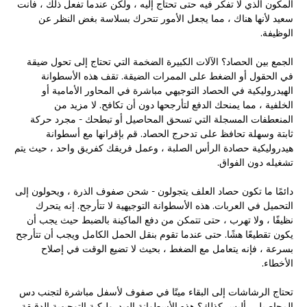
المكون الذي لا تفكر فيه حتى تحتاج إليه ، ولكن عندما تفعل ذلك ، فأنت
سعيد لأنها هناك ، مما يجعل الأمور تتحرك بسلاسة بغض النظر عن
الوظيفة.
الجمع بين الحصاد؟ الآلات الكبيرة الضخمة التي تحتاج إلى تحول ضيقة
في الحقول أو الضغط على الممرات الضيقة. تقف هذه الأسطوانة
الهيدروليكية في الحصاد التوجيهي مباشرة في المحاور الأمامية أو
الخلفية ، مما يمنحك الدفع لتأرجحها دون أن تكافح. لا مزيد من
المنعطفات المسجلة التي تسحق المحاصيل أو تبطحك - مجرد حركة
ثابتة وسهلة تحافظ على تدحرج الحصاد. قم بإقرانها مع أسطوانة
هيدروليكية حصادة الرأس الصلبة ، وعمل فريقك كفريق واحد ، حيث يتم
تشغيله دون الفواق.
دائمًا ما تكون حصاد العلف يتجولون - شحن صفوف الذرة ، ويحولون إلى
التحميل في العربات. هذه الأسطوانة التوجيهية لا تتأرجح. إنه يتحرك
نظيفًا ، ولا تهرب ، حتى تتمكن من دفع الماكينة بالضبط حيث يجب أن
يكون تقطيعًا هشًا. حتى عندما تقوم بنقل الحمل الكامل ويجب أن تتأرجح
بسرعة ، فإنه يتعامل مع الضغط ، بحيث لا تضيع الوقت في إصلاح
الأخطاء.
تحتاج الرشاشات إلى البقاء ميتًا في صفوف لأسفل مباشرة لتجنب دس
المحاصيل ، أليس كذلك؟ هذه الأسطوانة الهيدروليكية التوجيهية الدقيقة