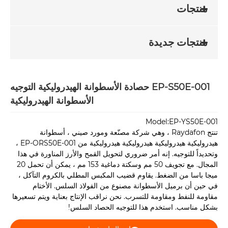
منتجات
منتجات جديدة
EP-S50E-001 حصادة الأسطوانة الهيدروليكية التوجيه
الأسطوانة الهيدروليكية
Model:EP-YS50E-001
تنتج Raydafon ، وهي شركة مصنّعة ومورد صيني ، أسطوانة
هيدروليكية هيدروليكية هيدروليكية هيدروليكية من EP-ORS50E-001 ،
وتحديداً للتوجيه. إنه أمر ضروري لتحويل القمح والأرز المناورة في هذا
المجال. مع تجويف 50 مم وسكتة دماغية 153 مم ، يمكن أن تحمل 20
ميجا باسا من الضغط. يقاوم قضيب المكبس المطلي بالكروم التآكل ،
في حين أن برميل الأسطوانة مصنوع من الفولاذ السلس. الأختام
مقاومة للنفط ومقاومة للتسرب. نحن نراقب الإنتاج بعناية ويتم تسعيرها
بشكل مناسب. استخدم هذا للتوجيه الحصاد السلس!