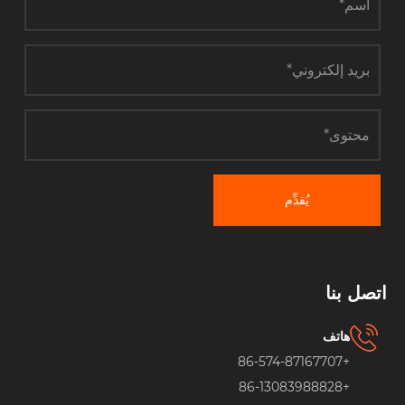
يُقدِّم
اتصل بنا
هاتف
+86-574-87167707
+86-13083988828