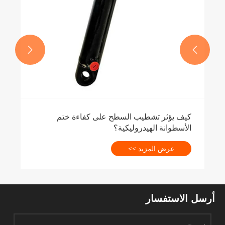


لسطح على كفاءة ختم
كية؟
أرسل الاستفسار