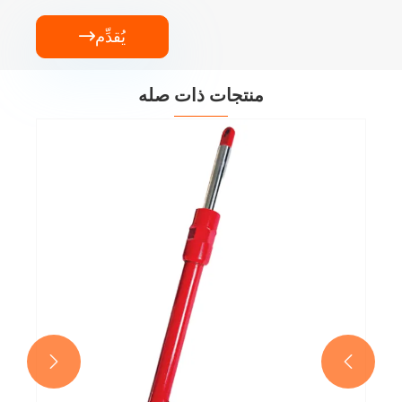
يُقدِّم

منتجات ذات صله

