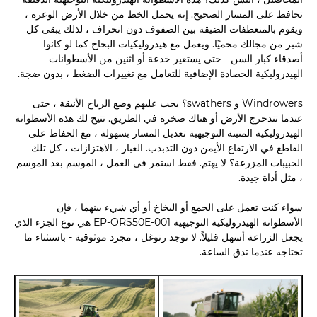
تحافظ على المسار الصحيح. إنه يحمل الخط من خلال الأرض الوعرة ،
ويقوم بالمنعطفات الضيقة بين الصفوف دون انحراف ، لذلك يبقى كل
شبر من مجالك محميًا. ويعمل مع هيدروليكيات البخاخ كما لو كانوا
أصدقاء كبار السن - حتى يستعير خدعة أو اثنين من الأسطوانات
الهيدروليكية الحصادة الإضافية للتعامل مع تغييرات الضغط ، بدون ضجة.
Windrowers و swathers؟ يجب عليهم وضع الرياح الأنيقة ، حتى
عندما تتدحرج الأرض أو هناك صخرة في الطريق. تتيح لك هذه الأسطوانة
الهيدروليكية المتينة التوجيهية تعديل المسار بسهولة ، مع الحفاظ على
القاطع في الارتفاع الأيمن دون التذبذب. الغبار ، الاهتزازات ، كل تلك
الحبيبات المزرعة؟ لا يهتم. فقط استمر في العمل ، الموسم بعد الموسم
، مثل أداة جيدة.
سواء كنت تعمل على الجمع أو البخاخ أو أي شيء بينهما ، فإن
الأسطوانة الهيدروليكية التوجيهية EP-ORS50E-001 هي نوع الجزء الذي
يجعل الزراعة أسهل قليلاً. لا توجد رتوغل ، مجرد موثوقية - باستثناء ما
تحتاجه عندما تدق الساعة.