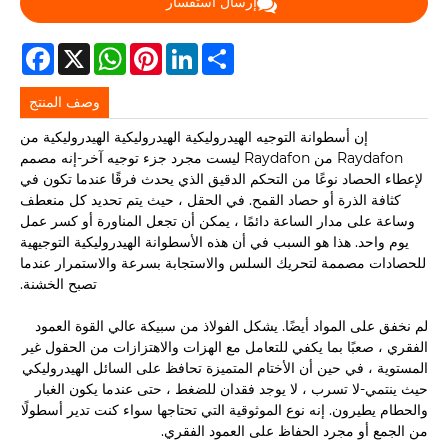
إرسال استفسار
acebook
WhatsApp
X
Pinterest
LinkedIn
Share
وصف المنتج
إن أسطوانة التوجيه الهيدروليكية الهيدروليكية الهيدروليكية من
Raydafon من Raydafon ليست مجرد جزء توجيه آخر-إنه مصمم
لإعطاء الحصاد نوعًا من التحكم الدقيق الذي يحدث فرقًا عندما تكون في
كثافة الذرة أو حصاد القمح. في الحقل ، حيث يتم تحديد كل منعطف
وساعة على مدار الساعة دائمًا ، يمكن أن تجعل المناورة أو كسر عمل
يوم واحد. هذا هو السبب في أن هذه الأسطوانة الهيدروليكية التوجيهية
للحصادات مصممة لتحريك السلس والاستجابة بسرعة والاستمرار عندما
تصبح الخشنة.
لم نخفق على المواد أيضًا. يشكل الفولاذ من سبيكة عالي القوة العمود
الفقري ، صعبًا بما يكفي للتعامل مع الهزات والاهتزازات من الحقول غير
المستوية ، في حين أن الأختام المتميزة تحافظ على السائل الهيدروليكي
حيث ينتمي-لا تسرب ، لا يوجد فقدان للضغط ، حتى عندما يكون الغبار
والحطام يطيرون. إنه نوع الموثوقية التي تحتاجها سواء كنت تدير أسطولًا
من الجمع أو مجرد الحفاظ على العمود الفقري.