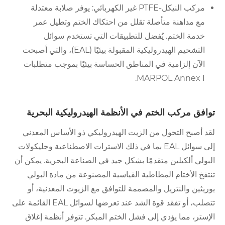
مركب النيكل-PTFE غير الكهربائي: يوفر صلابة معتدلة
مع مداهنة متأصلة تقلل من احتكاك الختم وتطيل عمر
خدمة الختم. يُفضل للتطبيقات التي تستخدم سوائل
التشحيم الهيدروليكية المقبولة بيئيًا (EAL)، والتي أصبحت
الآن إلزامية في المناطق الحساسة بيئيًا بموجب متطلبات
MARPOL Annex I.
توافق مركب الختم في الأنظمة الهيدروليكية البحرية
لقد أصبح التحول من الزيت الهيدروليكي ذو الأساس المعدني
إلى سوائل EAL بما في ذلك الاسترات الاصطناعية وجليكولات
البولي ألكيلين متقدمًا بشكل جيد في الصناعة البحرية. يمكن أن
تنتفخ الأختام المطاطية القياسية المصنوعة من مادة البولي
يوريثين والنتريل والمصممة للتوافق مع الزيوت المعدنية، أو
تتصلب، أو تفقد قوة الشد عند تعرضها لسوائل EAL القائمة على
الإستر، مما يؤدي إلى فشل الختم المبكر. تتوفر أنظمة إغلاق