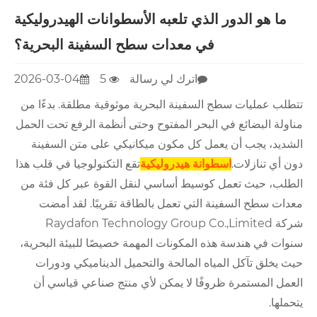
ما هو الدور الذي تلعبه الأسطوانات الهيدروليكية
في معدات سطح السفينة البحرية؟
اترك لي رسالة
5
2026-03-04
تتطلب عمليات سطح السفينة البحرية موثوقية مطلقة. بدءًا من
مناولة البضائع في البحر المفتوح وحتى أنظمة الرفع تحت الحمل
الشديد، يجب أن يعمل كل مكون ميكانيكي على متن السفينة
دون أي تنازلات.
اسطوانة هيدروليكية
تقع التكنولوجيا في قلب هذا
الطلب، حيث تعمل كوسيط أساسي لنقل القوة عبر كل فئة من
معدات سطح السفينة التي تعمل بالطاقة تقريبًا. لقد أمضت
شركة Raydafon Technology Group Co.,Limited
سنوات في هندسة هذه المكونات المهمة خصيصًا للبيئة البحرية،
حيث يخلق تآكل المياه المالحة والتحميل الديناميكي ودورات
العمل المستمرة ظروفًا لا يمكن لأي منتج صناعي قياسي أن
يتحملها.