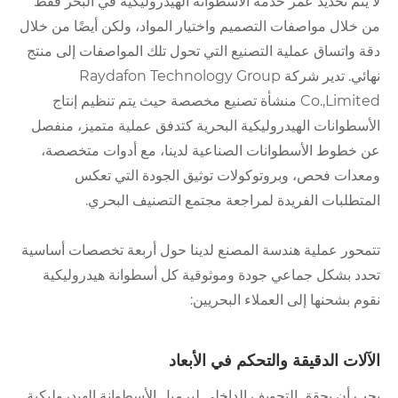
لا يتم تحديد عمر خدمة الأسطوانة الهيدروليكية في البحر فقط
من خلال مواصفات التصميم واختيار المواد، ولكن أيضًا من خلال
دقة واتساق عملية التصنيع التي تحول تلك المواصفات إلى منتج
نهائي. تدير شركة Raydafon Technology Group
Co.,Limited منشأة تصنيع مخصصة حيث يتم تنظيم إنتاج
الأسطوانات الهيدروليكية البحرية كتدفق عملية متميز، منفصل
عن خطوط الأسطوانات الصناعية لدينا، مع أدوات متخصصة،
ومعدات فحص، وبروتوكولات توثيق الجودة التي تعكس
المتطلبات الفريدة لمراجعة مجتمع التصنيف البحري.
تتمحور عملية هندسة المصنع لدينا حول أربعة تخصصات أساسية
تحدد بشكل جماعي جودة وموثوقية كل أسطوانة هيدروليكية
نقوم بشحنها إلى العملاء البحريين:
الآلات الدقيقة والتحكم في الأبعاد
يجب أن يحقق التجويف الداخلي لبرميل الأسطوانة الهيدروليكية