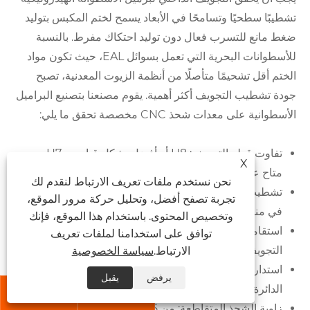
تشطيبًا سطحيًا وتسامحًا في الأبعاد يسمح لختم المكبس بتوليد
ضغط مانع للتسرب فعال دون توليد احتكاك مفرط. بالنسبة
للأسطوانات البحرية التي تعمل بسوائل EAL، حيث تكون مواد
الختم أقل تشحيمًا متأصلًا من أنظمة الزيوت المعدنية، تصبح
جودة تشطيب التجويف أكثر أهمية. يقوم مصنعنا بتصنيع البراميل
الأسطوانية على معدات شحذ CNC مخصصة تحقق ما يلي:
تفاوت قطر التجويف: H8 أو أفضل بشكل قياسي، H7
X
متاح عند الطلب
نحن نستخدم ملفات تعريف الارتباط لنقدم لك
تشطيب سطح التجويف: Ra 0.4 ميكرومتر كحد أقصى
تجربة تصفح أفضل، وتحليل حركة مرور الموقع،
في منطقة ملامسة الختم
وتخصيص المحتوى. باستخدام هذا الموقع، فإنك
استقامة التجويف: الحد الأقصى 0.05 مم على طول
توافق على استخدامنا لملفات تعريف
التجويف الكامل
الارتباط.
سياسة الخصوصية
استدارة التجويف: الحد الأقصى للانحراف 0.02 مم عن
يرفض
يقبل
الدائرة الحقيقية


زاوية الشحذ المتقاطعة: من 25 إلى 35 درجة من الوضع