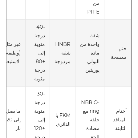
من
PTFE
-40
شفة
درجة
واحدة من
HNBR
مئوية
غير متاح
ختم
مادة
شفة
إلى
(وظيفة
ممسحة
البولي
مزدوجة
+80
الاستبعاد)
يوريثين
درجة
مئوية
-30
NBR O-
درجة
ring مع
مئوية
ما يصل
أختام
FKM يا
حلقة
إلى
إلى 420
المنافذ
الدائري
مضادة
+120
بار
الثابتة
للبثق
درجة