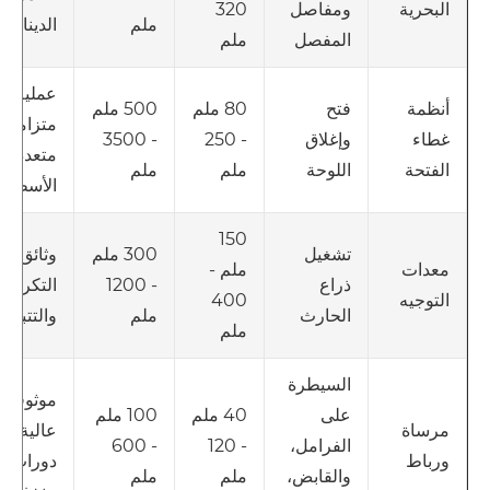
ومفاصل
320
البحرية
ملم
الدينامي
المفصل
ملم
عملية
فتح
80 ملم
500 ملم
أنظمة
متزامنة
وإغلاق
- 250
- 3500
غطاء
متعددة
اللوحة
ملم
ملم
الفتحة
الأسطوا
150
تشغيل
300 ملم
وثائق
ملم -
معدات
ذراع
- 1200
التكرار
400
التوجيه
الحارث
ملم
والتتبع
ملم
السيطرة
موثوقية
على
40 ملم
100 ملم
عالية، ع
مرساة
الفرامل،
- 120
- 600
دورات
ورباط
والقابض،
ملم
ملم