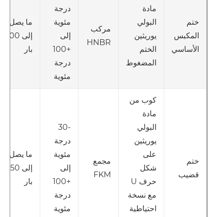
مادة
درجة
البولي
مئوية
ما يصل
ختم
مركب
يوريثين
إلى
إلى 400
المكبس
HNBR
الختم
+100
بار
الأساسي
المضغوط
درجة
مئوية
كوب من
مادة
البولي
-30
يوريثين
درجة
على
مئوية
ما يصل
مجمع
ختم
شكل
إلى
إلى 350
FKM
قضيب
حرف U
+100
بار
مع نسخة
درجة
احتياطية
مئوية