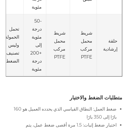
مئوية
-50
درجة
تحمل
شريط
شريط
مئوية
الحمولة،
محمل
محمل
حلقة
إلى
وليس
مركب
مركب
إرشادية
+200
تصنيف
PTFE
PTFE
درجة
الضغط
مئوية
متطلبات الضغط والاختبار
ضغط العمل: النطاق القياسي الذي يحدده العميل هو 160
بارًا إلى 350 بارًا
اختبار ضغط إثبات: 1.5 مرة أقصى ضغط عمل، يتم