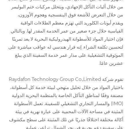
من خلال آليات التآكل الإجهادي، ويتحلل مركبات ختم البوليمر
من خلال التعرض للأشعة فوق البنفسجية وهجوم الأوزون،
ويقدم أيونات الكلوريد التي تهزم معظم الطلاءات الواقية
القياسية خلال جزء صغير من عمر الخدمة المقدر لها. وبالتالي
فإن اختيار المواد للأسطوانة الهيدروليكية البحرية لا يعد تمرينًا
لتحسين تكلفة الشراء. إنه قرار هندسي له عواقب مباشرة على
الموثوقية التشغيلية على مدار عمر خدمة السفينة الذي يبلغ
عشرين عامًا.
تقوم شركة Raydafon Technology Group Co.,Limited
باختيار المواد من خلال تحليل منهجي لبيئة خدمة كل أسطوانة،
مصنفة وفقًا لمناطق التآكل الخاصة بالمنظمة البحرية الدولية
(IMO) والمسار التجاري التشغيلي للسفينة. تعمل الأسطوانة
المثبتة في مساحة الآلات المحمية على عبارة نهرية في بيئة
أكالة مختلفة اختلافًا جذريًا عن تلك المثبتة على سطح مكشوف
على سفينة دعم بحرية في بحر الشمال. تراعي عملية