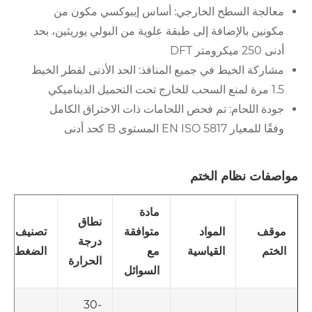
معالجة السطح الخارجي: أساس إيبوكسي مكون من
مكونين بالإضافة إلى طبقة علوية من البولي يوريثين، بحد
أدنى 250 ميكرومتر DFT
مشاركة الخيط في جميع المنافذ: الحد الأدنى لقطر الخيط
1.5 مرة لمنع السحب للخارج تحت التحميل الديناميكي
جودة اللحام: تم فحص اللحامات ذات الاختراق الكامل
وفقًا للمعيار EN ISO 5817 المستوى B كحد أدنى
مواصفات نظام الختم
مادة
نطاق
المواد
متوافقة
تصنيف
موقف
درجة
القياسية
مع
الضغط
الختم
الحرارة
السوائل
-30