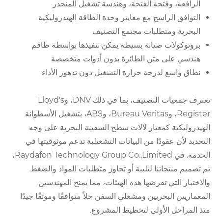
الرافعة، وفتحة الفتحة، وهندسة تشغيل المنحدر
التوافق الراسخ مع معايير وحدة الطاقة الهيدروليكية
البحرية ومتطلبات مجتمع التصنيف
بروتوكولات صيانة بسيطة يمكن تنفيذها بواسطة طاقم
هندسي على متن الطائرة بدون أدوات متخصصة
نطاق واسع لدرجة حرارة التشغيل دون تدهور الأداء
تعترف جمعيات التصنيف، بما في ذلك DNV، وLloyd's
Register، وBureau Veritas، وABS، بتشغيل الأسطوانة
الهيدروليكية كمعيار لآلات سطح السفينة البحرية على وجه
التحديد لأن عقودًا من البيانات التشغيلية تدعم موثوقيتها في
الخدمة. في Raydafon Technology Group Co.,Limited،
تم تصميم منتجاتنا لتلبية أو تجاوز متطلبات المواد والضغط
والاختبار التي تفرضها هذه الهيئات، مما يمنح المهندسين
المعماريين البحريين ومشغلي السفن حلاً متوافقًا وموثقًا جيدًا
منذ المراحل الأولى لتخطيط المشروع.