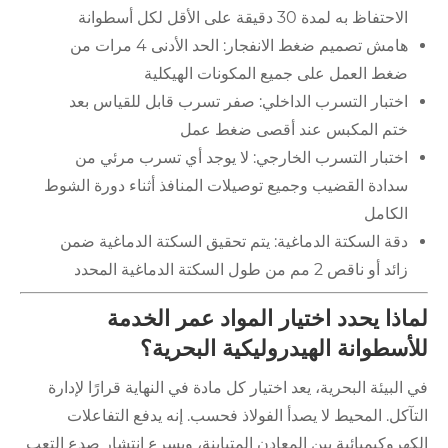
الاحتفاظ به لمدة 30 دقيقة على الأقل لكل أسطوانة
هامش تصميم ضغط الانفجار: الحد الأدنى 4 مرات من
ضغط العمل على جميع المكونات الهيكلية
اختبار التسرب الداخلي: صفر تسرب قابل للقياس بعد
ختم المكبس عند أقصى ضغط عمل
اختبار التسرب الخارجي: لا يوجد أي تسرب مرئي من
سدادة القضيب وجميع توصيلات المنافذ أثناء دورة الشوط
الكامل
دقة السكتة الدماغية: يتم تحقيق السكتة الدماغية ضمن
زائد أو ناقص 2 مم من طول السكتة الدماغية المحدد
لماذا يحدد اختيار المواد عمر الخدمة
للأسطوانة الهيدروليكية البحرية؟
في البيئة البحرية، يعد اختيار كل مادة في النهاية قرارًا لإدارة
التآكل. المحيط لا يصدأ الفولاذ فحسب. إنه يدفع التفاعلات
الكهروكيميائية بين المعادن المتباينة، ويسرع انتشار صدع التعب