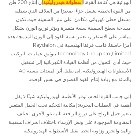
الهوائية هي كثافة القوة. أ
اسطوانة هيدروليكية
إن إنتاج 200 طن
من القوة الخطية يشغل جزءًا صغيرًا من الغلاف الذي يتطلبه
مشغل خطي كهربائي مكافئ. على متن السفينة حيث تكون
مساحة سطح السفينة سلعة متميزة ويؤثر توزيع الوزن بشكل
مباشر على الاستقرار، تعتبر نسبة القوة إلى الوزن المدمجة هذه
أمرًا حاسمًا. قامت فرقنا الهندسية في Raydafon
Technology Group Co.,Limited بتوثيق عمليات التركيب
حيث أدى التحول من أنظمة القيادة الكهربائية إلى تشغيل
الأسطوانات الهيدروليكية إلى تقليل أثر المعدات بنسبة 40
بالمائة مع زيادة إنتاج القوة القصوى في نفس الوقت.
إلى جانب القوة الخام، توفر الأنظمة الهيدروليكية شيئًا لا يقل
أهمية في العمليات البحرية: إمكانية التحكم تحت الحمل المتغير.
يتغير حمل الرياح على ذراع الرافعة ثانية تلو الأخرى. تختلف
المقاومة الموجودة على ونش الإرساء باختلاف انحراف السفينة
والمد والجزر وزاوية الخط. تقبل الأسطوانة الهيدروليكية