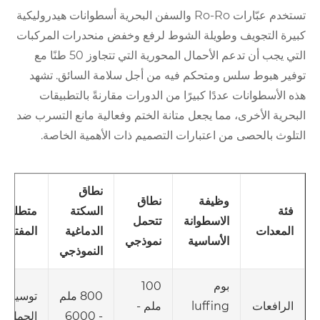
تستخدم عبّارات Ro-Ro والسفن البحرية أسطوانات هيدروليكية
كبيرة التجويف وطويلة الشوط لرفع وخفض منحدرات المركبات
التي يجب أن تدعم الأحمال المحورية التي تتجاوز 50 طنًا مع
توفير هبوط سلس ومتحكم فيه من أجل سلامة السائق. تشهد
هذه الأسطوانات عددًا كبيرًا من الدورات مقارنةً بالتطبيقات
البحرية الأخرى، مما يجعل متانة الختم وفعالية مانع التسرب ضد
التلوث بالحصى من اعتبارات التصميم ذات الأهمية الخاصة.
نطاق
وظيفة
نطاق
السكتة
متطلبات
فئة
الاسطوانة
تتحمل
الدماغية
المفتاح
المعدات
الأساسية
نموذجي
النموذجي
بوم
100
800 ملم
توسيد
luffing
ملم -
الرافعات
- 6000
الحمل