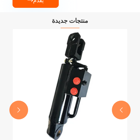
يُقدِّم

منتجات جديدة

