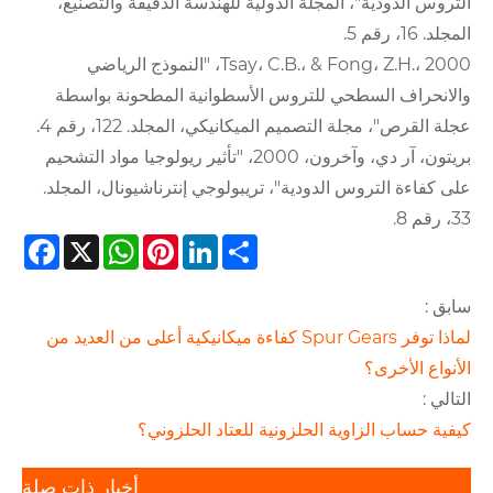
التروس الدودية"، المجلة الدولية للهندسة الدقيقة والتصنيع،
المجلد. 16، رقم 5.
Tsay، C.B.، & Fong، Z.H.، 2000، "النموذج الرياضي
والانحراف السطحي للتروس الأسطوانية المطحونة بواسطة
عجلة القرص"، مجلة التصميم الميكانيكي، المجلد. 122، رقم 4.
بريتون، آر دي، وآخرون، 2000، "تأثير ريولوجيا مواد التشحيم
على كفاءة التروس الدودية"، تريبولوجي إنترناشيونال، المجلد.
33، رقم 8.
cebook
WhatsApp
X
Pinterest
LinkedIn
Share
سابق :
لماذا توفر Spur Gears كفاءة ميكانيكية أعلى من العديد من
الأنواع الأخرى؟
التالي :
كيفية حساب الزاوية الحلزونية للعتاد الحلزوني؟
أخبار ذات صلة