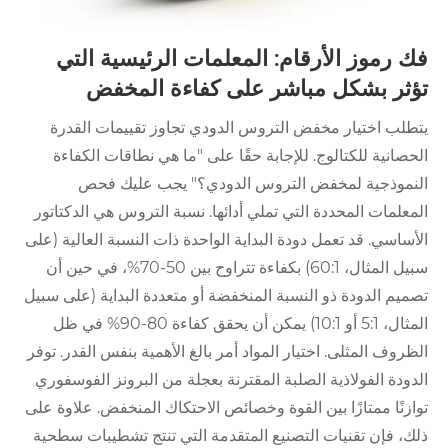
فك رموز الأرقام: المعلمات الرئيسية التي
تؤثر بشكل مباشر على كفاءة المخفض
يتطلب اختيار مخفض التروس الدودي تجاوز تقييمات القدرة
الحصانية للكتالوج. للإجابة حقًا على "ما هي نطاقات الكفاءة
النموذجية لمخفض التروس الدودي؟" يجب عليك فحص
المعلمات المحددة التي تملي أدائها. نسبة التروس هي الدكتاتور
الأساسي. قد تعمل دودة البداية الواحدة ذات النسبة العالية (على
سبيل المثال، 60:1) بكفاءة تتراوح بين 50-70%، في حين أن
تصميم الدودة ذو النسبة المنخفضة أو متعددة البداية (على سبيل
المثال، 5:1 أو 10:1) يمكن أن يحقق كفاءة 80-90% في ظل
الظروف المثلى. اختيار المواد أمر بالغ الأهمية بنفس القدر. توفر
الدودة الفولاذية الصلبة المقترنة بعجلة من البرونز الفوسفوري
توازنًا ممتازًا بين القوة وخصائص الاحتكاك المنخفض. علاوة على
ذلك، فإن تقنيات التصنيع المتقدمة التي تنتج تشطيبات سطحية