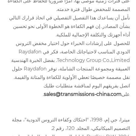
على فترات زمنية موصى بها، أمرًا ضروريًا للحفاظ على الكفاءة
المصممة للمخفض طوال فترة خدمته.
نأمل أن يساعدك هذا التفصيل التفصيلي في اتخاذ قرارك التالي
بشأن المصادر. إن فهم الكفاءة هو الخطوة الأولى نحو تحسين
أداء أجهزتك والتكلفة الإجمالية للملكية.
للحصول على إرشادات الخبراء حول اختيار مخفض التروس
الدودي المناسب لاحتياجاتك الخاصة، فكر في Raydafon
Technology Group Co.,Limited. بفضل الخبرة الهندسية
العميقة ومجموعة المنتجات الشاملة، توفر Raydafon حلول
نقل مصممة خصيصًا تعطي الأولوية للكفاءة والمتانة والقيمة.
اتصل بفريقهم اليوم لمناقشة متطلبات طلبك
على
sales@transmissions-china.com
.
ميترا، جي إم، 1998، "احتكاك وكفاءة التروس الدودية"، مجلة
التصميم الميكانيكي، المجلد. 120، رقم 2.