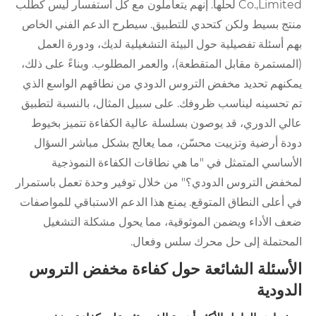
Co.,Limited لحلها. إنهم يتعاملون مع كل استفسار ليس كطلب
منتج بسيط ولكن كتحدي للتطبيق. سيطرح الدعم الفني الخاص
بهم أسئلة تفصيلية حول البيئة التشغيلية لديك، ودورة العمل
(المستمرة مقابل المتقطعة)، والعمر المطلوب. وبناءً على ذلك،
يمكنهم تحديد مخفض التروس الدودي من نطاقهم الواسع الذي
تم تحسينه ليناسب ظروفك. على سبيل المثال، بالنسبة لتطبيق
عالي الدوري، قد يوصون بسلسلة عالية الكفاءة تتميز بخيوط
دودة أرضية وتزييت محسّن، مما يعالج بشكل مباشر السؤال
الأساسي المتمثل في "ما هي نطاقات الكفاءة النموذجية
لمخفض التروس الدودي؟" من خلال توفير وحدة تعمل باستمرار
في أعلى النطاق المتوقع. يمنع هذا الدعم الاستباقي للمواصفات
ضعف الأداء ويضمن الموثوقية، مما يحول مشكلة التشغيل
المحتملة إلى حل محرك سلس وفعال.
الأسئلة الشائعة حول كفاءة مخفض التروس
الدودية