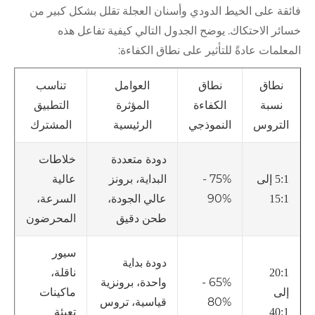
فائقة على الخيط الدودي وأسنان العجلة تقلل بشكل كبير من
خسائر الاحتكاك. يوضح الجدول التالي كيفية تفاعل هذه
المعلمات عادةً للتأثير على نطاق الكفاءة:
نطاق
نطاق
العوامل
تناسب
نسبة
الكفاءة
المؤثرة
التطبيق
التروس
النموذجي
الرئيسية
المشترك
دودة متعددة
خلاطات
75% -
البداية، برونز
عالية
5:1 إلى
90%
عالي الجودة،
السرعة،
15:1
طحن دقيق
المحرضون
سيور
دودة بداية
ناقلة،
20:1
65% -
واحدة، برونزية
ماكينات
إلى
80%
قياسية، تروس
تعبئة
40:1