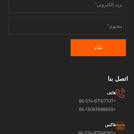
يُقدِّم
اتصل بنا
هاتف
+86-574-87167707
+86-13083988828
فاكس
+86-574-87168065