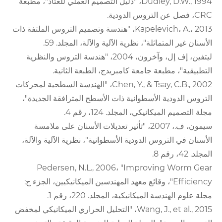
Dudley, D.W., 1994، "دليل التصميم العملي للعتاد"، مطبعة
CRC، فصل عن التروس الدودية.
Kapelevich، A.، 2013، "هندسة وتصميم التروس الملتفة ذات
الأسنان غير المتماثلة"، نظرية الآلية والآلة، المجلد. 59.
ليتفين، إف إل، وآخرون، 2004، "هندسة التروس والنظرية
التطبيقية"، مطبعة جامعة كامبريدج، الطبعة الثانية.
Chen, Y., & Tsay, C.B., 2002، "الهندسة السطحية لمحركات
التروس الدودية الأسطوانية ذات الأسطح المترافقة الجديدة"،
مجلة التصميم الميكانيكي، المجلد. 124، رقم 4.
سيمون، ف.، 2007، "تأثير تعديلات الأسنان على ملامسة
الأسنان في التروس الدودية الأسطوانية"، نظرية الآلية والآلة،
المجلد. 42، رقم 8.
Pedersen, N.L., 2006، "Improving Worm Gear
Efficiency"، وقائع معهد المهندسين الميكانيكيين، الجزء ج:
مجلة علوم الهندسة الميكانيكية، المجلد. 220، رقم 1.
Wang, J., et al., 2015، "التحليل الحراري الميكانيكي لمخفض