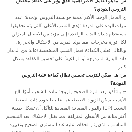
س: ما هو العامل الأكثر أهمية الذي يؤثر على كفاءة مخفض
التروس الدودي؟
ج: العامل الوحيد الأكثر أهمية هو نسبة التروس، وتحديدًا عدد
مرات البدء على الدودة. تؤدي النسب الأعلى (التي يتم تحقيقها
باستخدام ديدان البداية الواحدة) إلى مزيد من الاتصال المنزلق
لكل ثورة مخرجات، مما يولد المزيد من الاحتكاك والحرارة،
وبالتالي تقليل الكفاءة. تعمل النسب المنخفضة (غالبًا من الديدان
ذات البداية المزدوجة أو الرباعية) على تحسين الكفاءة بشكل
كبير.
س: هل يمكن للتزييت تحسين نطاق كفاءة علبة التروس
الدودية؟
ج: بالتأكيد. يعد النوع الصحيح ولزوجة مادة التشحيم أمرًا بالغ
الأهمية. يمكن للزيوت الاصطناعية عالية الجودة ذات الضغط
الشديد (EP) والمواد المضافة المضادة للتآكل أن تشكل طبقة
أكثر متانة بين الأسطح المنزلقة، مما يقلل الاحتكاك. يعد التشحيم
المناسب، الذي يتم الحفاظ عليه عند المستوى الصحيح وتغييره