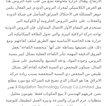
الارتفاع، وهناك حرارة ملحوظة تشع من علب علبة التروس. هذا
هو العرض الكلاسيكي لمحرك التروس الدودي غير الفعال. يكمن
جوهر المشكلة في الاحتكاك المنزلق المتأصل في شبكة الدودة
والعجلات. على عكس التروس الحلزونية أو الكوكبية التي
تستخدم في المقام الأول الاتصال المتداول، فإن التروس الدودية
تواجه حركة انزلاقية كبيرة، والتي تحول الطاقة الميكانيكية إلى
حرارة. هذه الخاصية الأساسية تمهد الطريق لملف كفاءتهم. ومع
ذلك، فإن تصنيفها ببساطة على أنها "منخفضة الكفاءة" يغفل
الفروق الدقيقة المهمة. تتأثر الكفاءة الفعلية بشكل كبير بنسبة
التروس، وجودة المواد، ودقة التصنيع، والتشحيم. على سبيل
المثال، سيكون للمخفض ذو النسبة العالية كفاءة أقل بشكل
طبيعي من المخفض ذي النسبة المنخفضة بسبب زيادة حركة
الانزلاق. هذا هو المكان الذي تصبح فيه الشراكة مع مورد مطلع
مثل Raydafon Technology Group Co.,Limited لا تقدر
بثمن. فريقهم الهندسي لا يبيع المكونات فقط؛ يقومون بتحليل
متطلبات عزم الدوران والسرعة ودورة العمل لتطبيقك للتوصية