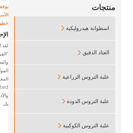
منتجات
توقف
الأسئ
خطوت
اسطوانة هيدروليكية

الإح
العتاد الدقيق

"القي
والض
المو
علبة التروس الزراعية

المع
والأد
علبة التروس الدودة

بك.
علبة التروس الكوكبية
