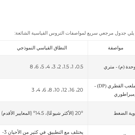
 يلي جدول مرجعي سريع لمواصفات التروس القياسية الشائعة:
مواصفة
النطاق القياسي النموذجي
0.5، 1، 1.5، 2، 3، 4، 5، 6، 8
وحدة (م) - متري
الملعب القطري (DP) -
20، 16، 12، 10، 8، 6، 4، 3
إمبراطوري
20° (الأكثر شيوعًا)، 14.5° (المعايير الأقدم)
وية الضغط
يختلف مع التطبيق. في كثير من الأحيان 3-