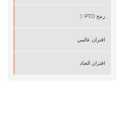
رمح PTO

اقتران عالمي
اقتران العتاد