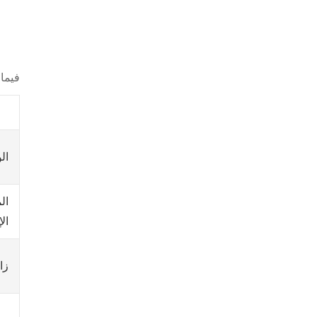
فيما
ال
ال
زا