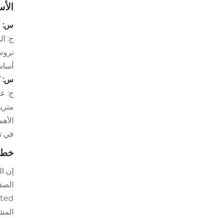
الأس
س: م
ج: ال
تروس
أساس
س: ك
ج: عا
مترية
في ت
خطو
إن ا
المش