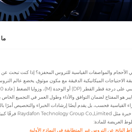
ما 
ي الأحجام والمواصفات القياسية للتروس المحفزة؟ إذا كنت تبحث عن هذ
قة الاحتياجات الميكانيكية الدقيقة مع مكون موثوق. يخضع عالم الترو
يير هو المفتاح لضمان التوافق والأداء وطول العمر في التجميع الخاص ب
اء القياسية فحسب، بل يقدم أيضًا إرشادات الخبراء والتخصيص أمرًا با
Raydafon Techno فرقًا كبيرًا، وتحول ورقة المواصفات المعقدة إلى قرار شراء بسيط وموثوق.
وط العريضة للمادة:
اط الناتج عن التروس غير المتطابقة في النماذج الأولية