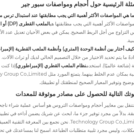
ئلة الرئيسية حول أحجام ومواصفات سبور جير
ا هي المواصفات الأكثر أهمية التي يجب مطابقتها عند استبدال ترس م
مواصفات الأكثر أهمية التي يجب مطابقتها هي
الملعب القطرى (DP) أو الوحدة النمطية
 التزاوج من أجل الربط الصحيح. يمكن في بعض الأحيان تعديل عدد الأ
ية.
يف أختار بين أنظمة الوحدة (المتري) وأنظمة الملعب القطرية (الإمبر
دةً ما يتم تحديد الاختيار من خلال التصميم الحالي لديك أو تراث الآلات.
 (شائعة عالميًا). استخدم
نظام الملعب القطري (الإمبراطوري)
إذا كنت 
وضيح وتوفير المعيار الصحيح لمنطقتك أو تطبيقك.
تك التالية للحصول على مصادر موثوقة للمعدات
لتنقل بين معايير أحجام ومواصفات التروس هو أساس عملية شراء ناجحة،
Technology Group Co.,Limited. نحن نجمع بين الم
كلات، وليس مجرد تلبية متطلبات الطباعة. اسمح لنا بمساعدتك في تحدي