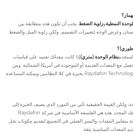
هماز؟
و
زاوية الضغط
. يجب أن تكون هذه متطابقة بين
سنان وعرض الوجه لتغييرات التصميم، ولكن زاوية الميل والضغط
اطوري)؟
 استخدم
نظام الوحدة (متري)
إذا كانت معداتك تعتمد على قياسات
تعمل مع المعدات القديمة أو الموجودة في أمريكا الشمالية. ومن
الأهمية بمكان عدم الخلط بينهما. يتمتع المورد مثل Raydafon Technology Group Co.,Limited بخبرة في كلا النظامين ويمكنه المساعدة
 ولكن القيمة الحقيقية تأتي من المورد الذي يضيف الخبرة إلى
الصفقة. بدلاً من مجرد توفير جزء ما، ابحث عن شريك يضمن أداءه في تطبيقك المحدد. هذه هي الفلسفة الأساسية في شركة Raydafon
عرفة التقنية العميقة بمعايير المعدات والتميز العملي في التصنيع لتقديم مكونات تحل
د المعدات المناسبة بثقة.