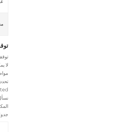
عر
مع
توق
توقف
لا يم
نسأل
المك
جدول
ع