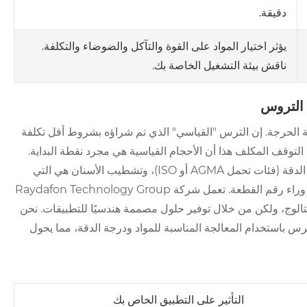
دقيقة.
يؤثر اختيار المواد على القوة والتآكل والضوضاء والتكلفة.
ناقش بيئة التشغيل الخاصة بك.
 التروس
 الحرجة. إن الترس "القياسي" الذي تم شراؤه بشروط أقل تكلفة
ث التوقف المكلف هذا أن الأحجام القياسية هي مجرد نقطة البداية.
مواصفات الصلابة (على سبيل المثال، السطح أو من خلال التصلب)، ودرجة الدقة (فئات تحمل AGMA أو ISO)، وتشطيب الأسنان هي التي
تحدد المتانة في العالم الحقيقي. يتطلب تحديد المصادر شريكًا يفهم التطبيق وراء رقم القطعة. تعمل شركة Raydafon Technology Group
الكتالوج، ولكن من خلال توفير حلول مصممة هندسيًا للتطبيقات. نحن
س باستخدام المعالجة المناسبة للمواد ودرجة الدقة، مما يحول
التأثير على التطبيق الخاص بك