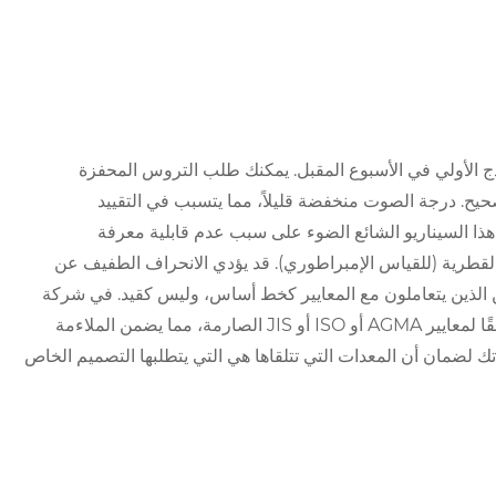
تم تجميع النموذج الأولي في الأسبوع المقبل. يمكنك طلب التروس المحفزة
صحيح. درجة الصوت منخفضة قليلاً، مما يتسبب في التقييد
ا السيناريو الشائع الضوء على سبب عدم قابلية معرفة
القطرية (للقياس الإمبراطوري). قد يؤدي الانحراف الطفيف عن
ن الذين يتعاملون مع المعايير كخط أساس، وليس كقيد. في شركة
Raydafon Technology Group Co.,Limited، نقدم تروسًا مصممة وفقًا لمعايير AGMA أو ISO أو JIS الصارمة، مما يضمن الملاءمة
اتك لضمان أن المعدات التي تتلقاها هي التي يتطلبها التصميم الخاص