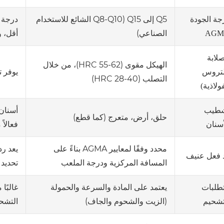
Q5 إلى Q15 (Q8-Q10 الشائع للاستخدام
درجة أ
جة الجودة
الصناعي)
أقل، و
AGM
صلابة
الهيكل مقوى (HRC 55-62)، من خلال
يوفر ت
لتروس
التصلب (HRC 28-40)
ولاذية)
طيب
حلق، أرض، متعرج (كما قطع)
فعالاً
أسنان
محدد وفقًا لمعايير AGMA بناءً على
يعد رد
 فعل عنيف
المسافة المركزية ودرجة الملعب
تحديد 
يعتمد على المادة والسرعة والحمولة
غالبًا
طلبات
(الزيت والشحوم والجاف)
التشحي
تشحيم